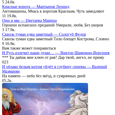
5
24.6к.
Красные ворота — Мартынов Леонид
Автомашины, Мчась к воротам Красным, Чуть замедляют
11
19.8к.
Они и мы — Цветаева Марина
Героини испанских преданий Умирали, любя, Без укоров
3
17.9к.
Сквозь туман едва заметный — Сологуб Федор
Сквозь туман едва заметный Тихо блещет Кострома, Словно
9
16.9к.
Вам также может понравиться
И Русь излечит наши души… — Виктор Шамонин-Версенев
*** Ты даёшь мне ключ от рая? Дар твой, ангел, не приму
0
23
И облако белым китом уйдёт в глубину синевы — Валерий
Мазманян
На памяти — небо без звёзд, и сумрачных дней
0
5.2к.