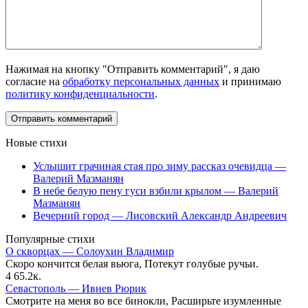
Нажимая на кнопку "Отправить комментарий", я даю
согласие на
обработку персональных данных
и принимаю
политику конфиденциальности
.
Новые стихи
Услышит грачиная стая про зиму рассказ очевидца —
Валерий Мазманян
В небе белую пену гуси взбили крылом — Валерий
Мазманян
Вечерний город — Лисовский Александр Андреевич
Популярные стихи
О скворцах — Солоухин Владимир
Скоро кончится белая вьюга, Потекут голубые ручьи.
4
65.2к.
Севастополь — Ивнев Рюрик
Смотрите на меня во все бинокли, Расширьте изумленные