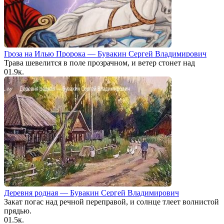
Гроза на Илью Пророка — Бувакин Сергей Владимирович
Трава шевелится в поле прозрачном, и ветер стонет над
0
1.9к.
Деревня родная — Бувакин Сергей Владимирович
Закат погас над речной переправой, и солнце тлеет волнистой
прядью.
0
1.5к.