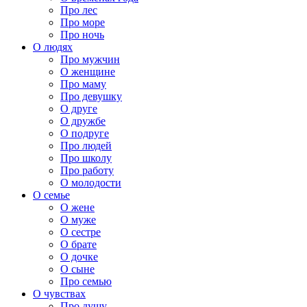
Про лес
Про море
Про ночь
О людях
Про мужчин
О женщине
Про маму
Про девушку
О друге
О дружбе
О подруге
Про людей
Про школу
Про работу
О молодости
О семье
О жене
О муже
О сестре
О брате
О дочке
О сыне
Про семью
О чувствах
Про душу