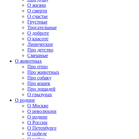
О жизни
О смерти
О счастье
Грустные
Трогательные
О доброте
О красоте
Лирические
Про детство
Смешные
О животных
Про птиц
Про животных
Про собаку
Про кошек
Про лошадей
О грызунах
О родине
О Москве
О революции
О родине
О России
О Петербурге
О победе