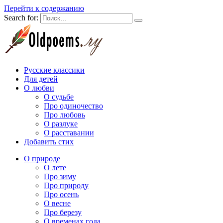
Перейти к содержанию
Search for:
Русские классики
Для детей
О любви
О судьбе
Про одиночество
Про любовь
О разлуке
О расставании
Добавить стих
О природе
О лете
Про зиму
Про природу
Про осень
О весне
Про березу
О временах года