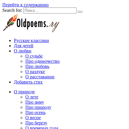
Перейти к содержанию
Search for:
Русские классики
Для детей
О любви
О судьбе
Про одиночество
Про любовь
О разлуке
О расставании
Добавить стих
О природе
О лете
Про зиму
Про природу
Про осень
О весне
Про березу
О временах года