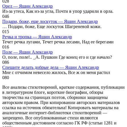
0
28
Орел — Яшин Александр
Из-за утеса, Как из-за угла, Почти в упор ударили в орла.
0
46
Подари, боже, еще лоскуток — Яшин Александр
… Подари, боже, Еще лоскуток Шагреневой кожи.
0
15
Речка и тропка — Яшин Александр
Течет речка лугами, Течет речка лесами, Над ее берегами
0
16
Поле — Яшин Александр
О, поле, поле!.. _А. Пушкин Где конец его и где начало?
0
86
Спешите делать добрые дела — Яшин Александр
Мне с отчимом невесело жилось, Все ж он меня растил
0
80
Все анализы стихотворений, краткие содержания, публикации
в литературном блоге, короткие биографии, обзоры
творчества на страницах поэтов, сборники защищены
авторским правом. При копировании авторских материалов
ссылка на источник обязательна! Копировать материалы на
аналогичные интернет-библиотеки стихотворений —
запрещено. Все опубликованные стихи являются
общественным достоянием согласно ГК РФ (статьи 1281 и