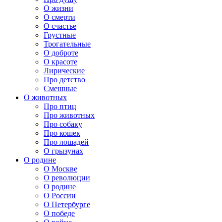
О жизни
О смерти
О счастье
Грустные
Трогательные
О доброте
О красоте
Лирические
Про детство
Смешные
О животных
Про птиц
Про животных
Про собаку
Про кошек
Про лошадей
О грызунах
О родине
О Москве
О революции
О родине
О России
О Петербурге
О победе