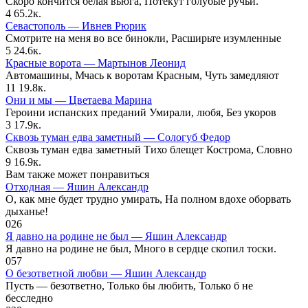
Скоро кончится белая вьюга, Потекут голубые ручьи.
4
65.2к.
Севастополь — Ивнев Рюрик
Смотрите на меня во все бинокли, Расширьте изумленные
5
24.6к.
Красные ворота — Мартынов Леонид
Автомашины, Мчась к воротам Красным, Чуть замедляют
11
19.8к.
Они и мы — Цветаева Марина
Героини испанских преданий Умирали, любя, Без укоров
3
17.9к.
Сквозь туман едва заметный — Сологуб Федор
Сквозь туман едва заметный Тихо блещет Кострома, Словно
9
16.9к.
Вам также может понравиться
Отходная — Яшин Александр
О, как мне будет трудно умирать, На полном вдохе оборвать
дыханье!
0
26
Я давно на родине не был — Яшин Александр
Я давно на родине не был, Много в сердце скопил тоски.
0
57
О безответной любви — Яшин Александр
Пусть — безответно, Только бы любить, Только б не
бесследно