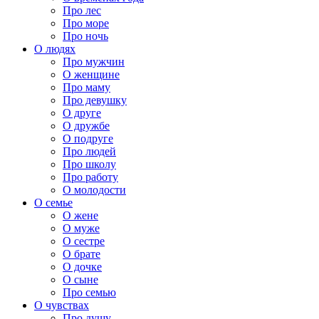
Про лес
Про море
Про ночь
О людях
Про мужчин
О женщине
Про маму
Про девушку
О друге
О дружбе
О подруге
Про людей
Про школу
Про работу
О молодости
О семье
О жене
О муже
О сестре
О брате
О дочке
О сыне
Про семью
О чувствах
Про душу