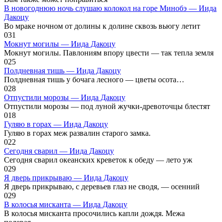
В новогоднюю ночь слушаю колокол на горе Минобэ — Иида
Дакоцу
Во мраке ночном от долины к долине сквозь вьюгу летит
0
31
Мокнут могилы — Иида Дакоцу
Мокнут могилы. Павлониям впору цвести — так тепла земля
0
25
Полдневная тишь — Иида Дакоцу
Полдневная тишь у бочага лесного — цветы осота…
0
28
Отпустили морозы — Иида Дакоцу
Отпустили морозы — под луной жучки-древоточцы блестят
0
18
Гуляю в горах — Иида Дакоцу
Гуляю в горах меж развалин старого замка.
0
22
Сегодня сварил — Иида Дакоцу
Сегодня сварил океанских креветок к обеду — лето уж
0
29
Я дверь прикрываю — Иида Дакоцу
Я дверь прикрываю, с деревьев глаз не сводя, — осенний
0
29
В колосья мисканта — Иида Дакоцу
В колосья мисканта просочились капли дождя. Межа