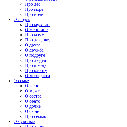
Про лес
Про море
Про ночь
О людях
Про мужчин
О женщине
Про маму
Про девушку
О друге
О дружбе
О подруге
Про людей
Про школу
Про работу
О молодости
О семье
О жене
О муже
О сестре
О брате
О дочке
О сыне
Про семью
О чувствах
Про душу