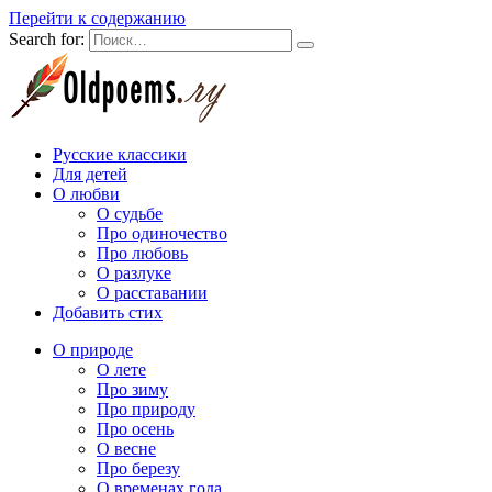
Перейти к содержанию
Search for:
Русские классики
Для детей
О любви
О судьбе
Про одиночество
Про любовь
О разлуке
О расставании
Добавить стих
О природе
О лете
Про зиму
Про природу
Про осень
О весне
Про березу
О временах года