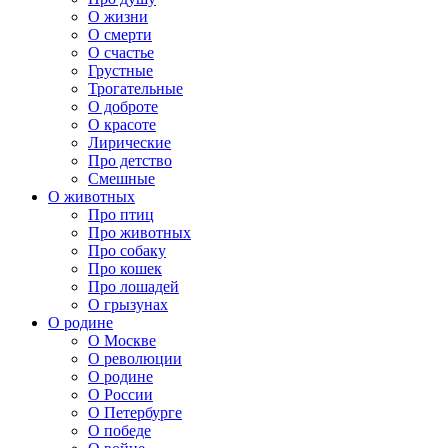
О жизни
О смерти
О счастье
Грустные
Трогательные
О доброте
О красоте
Лирические
Про детство
Смешные
О животных
Про птиц
Про животных
Про собаку
Про кошек
Про лошадей
О грызунах
О родине
О Москве
О революции
О родине
О России
О Петербурге
О победе