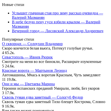
Новые стихи
Услышит грачиная стая про зиму рассказ очевидца —
Валерий Мазманян
В небе белую пену гуси взбили крылом — Валерий
Мазманян
Вечерний город — Лисовский Александр Андреевич
Популярные стихи
О скворцах — Солоухин Владимир
Скоро кончится белая вьюга, Потекут голубые ручьи.
4
65.2к.
Севастополь — Ивнев Рюрик
Смотрите на меня во все бинокли, Расширьте изумленные
5
24.6к.
Красные ворота — Мартынов Леонид
Автомашины, Мчась к воротам Красным, Чуть замедляют
11
19.8к.
Они и мы — Цветаева Марина
Героини испанских преданий Умирали, любя, Без укоров
3
17.9к.
Сквозь туман едва заметный — Сологуб Федор
Сквозь туман едва заметный Тихо блещет Кострома, Словно
9
16.9к.
Вам также может понравиться