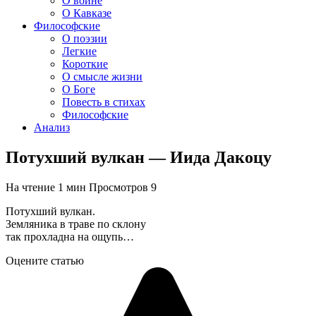
О войне
О Кавказе
Философские
О поэзии
Легкие
Короткие
О смысле жизни
О Боге
Повесть в стихах
Философские
Анализ
Потухший вулкан — Иида Дакоцу
На чтение
1 мин
Просмотров
9
Потухший вулкан.
Земляника в траве по склону
так прохладна на ощупь…
Оцените статью