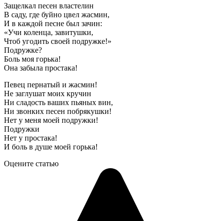
Защелкал песен властелин
В саду, где буйно цвел жасмин,
И в каждой песне был зачин:
«Учи коленца, завитушки,
Чтоб угодить своей подружке!»
Подружке?
Боль моя горька!
Она забыла простака!
Певец пернатый и жасмин!
Не заглушат моих кручин
Ни сладость ваших пьяных вин,
Ни звонких песен побрякушки!
Нет у меня моей подружки!
Подружки
Нет у простака!
И боль в душе моей горька!
Оцените статью