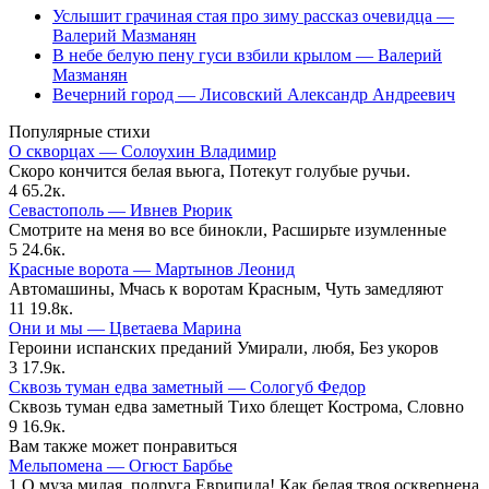
Услышит грачиная стая про зиму рассказ очевидца —
Валерий Мазманян
В небе белую пену гуси взбили крылом — Валерий
Мазманян
Вечерний город — Лисовский Александр Андреевич
Популярные стихи
О скворцах — Солоухин Владимир
Скоро кончится белая вьюга, Потекут голубые ручьи.
4
65.2к.
Севастополь — Ивнев Рюрик
Смотрите на меня во все бинокли, Расширьте изумленные
5
24.6к.
Красные ворота — Мартынов Леонид
Автомашины, Мчась к воротам Красным, Чуть замедляют
11
19.8к.
Они и мы — Цветаева Марина
Героини испанских преданий Умирали, любя, Без укоров
3
17.9к.
Сквозь туман едва заметный — Сологуб Федор
Сквозь туман едва заметный Тихо блещет Кострома, Словно
9
16.9к.
Вам также может понравиться
Мельпомена — Огюст Барбье
1 О муза милая, подруга Еврипида! Как белая твоя осквернена