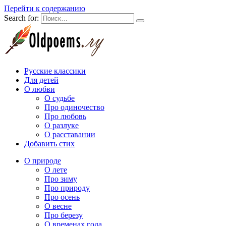
Перейти к содержанию
Search for:
Русские классики
Для детей
О любви
О судьбе
Про одиночество
Про любовь
О разлуке
О расставании
Добавить стих
О природе
О лете
Про зиму
Про природу
Про осень
О весне
Про березу
О временах года