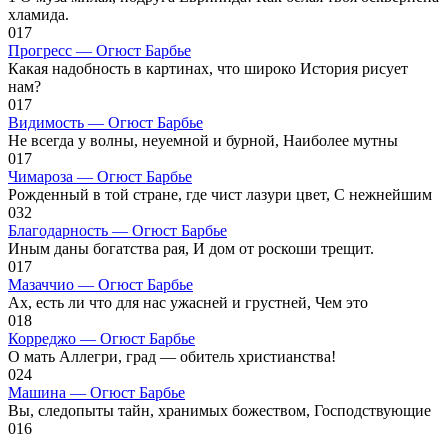
хламида.
0
17
Прогресс — Огюст Барбье
Какая надобность в картинах, что широко История рисует
нам?
0
17
Видимость — Огюст Барбье
Не всегда у волны, неуемной и бурной, Наиболее мутны
0
17
Чимароза — Огюст Барбье
Рожденный в той стране, где чист лазури цвет, С нежнейшим
0
32
Благодарность — Огюст Барбье
Иным даны богатства рая, И дом от роскоши трещит.
0
17
Мазаччио — Огюст Барбье
Ах, есть ли что для нас ужасней и грустней, Чем это
0
18
Корреджо — Огюст Барбье
О мать Аллегри, град — обитель христианства!
0
24
Машина — Огюст Барбье
Вы, следопыты тайн, хранимых божеством, Господствующие
0
16