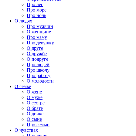
Про лес
Про море
Про ночь
О людях
Про мужчин
О женщине
Про маму
Про девушку
О друге
О дружбе
О подруге
Про людей
Про школу
Про работу
О молодости
О семье
О жене
О муже
О сестре
О брате
О дочке
О сыне
Про семью
О чувствах
Про душу