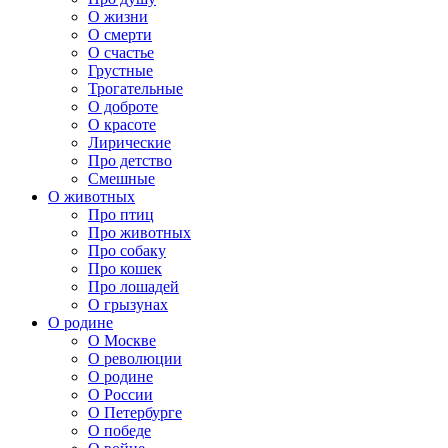
О жизни
О смерти
О счастье
Грустные
Трогательные
О доброте
О красоте
Лирические
Про детство
Смешные
О животных
Про птиц
Про животных
Про собаку
Про кошек
Про лошадей
О грызунах
О родине
О Москве
О революции
О родине
О России
О Петербурге
О победе