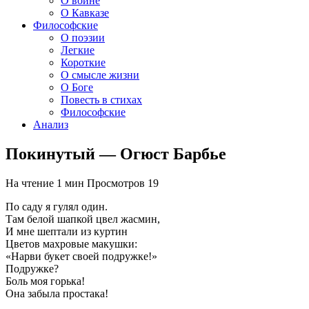
О войне
О Кавказе
Философские
О поэзии
Легкие
Короткие
О смысле жизни
О Боге
Повесть в стихах
Философские
Анализ
Покинутый — Огюст Барбье
На чтение
1 мин
Просмотров
19
По саду я гулял один.
Там белой шапкой цвел жасмин,
И мне шептали из куртин
Цветов махровые макушки:
«Нарви букет своей подружке!»
Подружке?
Боль моя горька!
Она забыла простака!