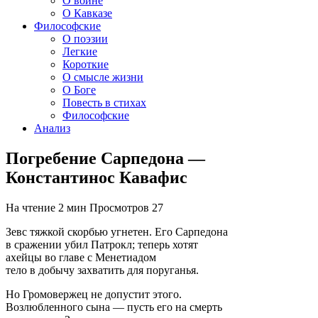
О войне
О Кавказе
Философские
О поэзии
Легкие
Короткие
О смысле жизни
О Боге
Повесть в стихах
Философские
Анализ
Погребение Сарпедона —
Константинос Кавафис
На чтение
2 мин
Просмотров
27
Зевс тяжкой скорбью угнетен. Его Сарпедона
в сражении убил Патрокл; теперь хотят
ахейцы во главе с Менетиадом
тело в добычу захватить для поруганья.
Но Громовержец не допустит этого.
Возлюбленного сына — пусть его на смерть