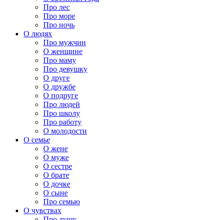
Про лес
Про море
Про ночь
О людях
Про мужчин
О женщине
Про маму
Про девушку
О друге
О дружбе
О подруге
Про людей
Про школу
Про работу
О молодости
О семье
О жене
О муже
О сестре
О брате
О дочке
О сыне
Про семью
О чувствах
Про душу