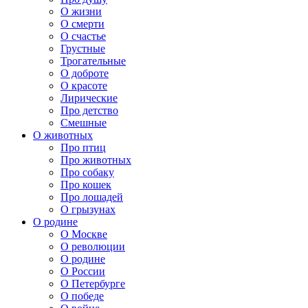
О жизни
О смерти
О счастье
Грустные
Трогательные
О доброте
О красоте
Лирические
Про детство
Смешные
О животных
Про птиц
Про животных
Про собаку
Про кошек
Про лошадей
О грызунах
О родине
О Москве
О революции
О родине
О России
О Петербурге
О победе