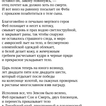
оставил он, Закону повинуясь, —
отец почтит как должно хоть по смерти.
И вот вниз на равнину посылает он Феба
с приказом позаботиться о теле сына.
Благоговейно и печально мертвого героя
Феб похищает и несет к потоку,
смывает кровь и прах водою светлоструйной,
и закрывает раны, так чтобы снаружи
не оставалось страшного следа, и миро
с амвросией льет на тело, и бессмертною
олимпийской одеждой облекает,
и белой делает кожу, и жемчужным
гребнем расчесывает кудри в черные пряди
и прекрасное укладывает тело.
Царь похож теперь на юного возницу,
лет двадцати пяти или двадцати шести,
который отдыхает после победы
на колеснице золотой, на скакунах проворных
в ристанье многославном взяв награду.
Исполнив все, что Зевсом было велено,
Феб призывает Сон и Смерть, двух близнецов,
и перенесть приказывает тело
в Ликийский край, пространный и плодоносный.