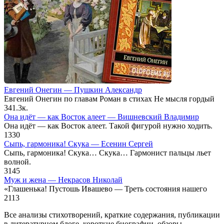
Евгений Онегин — Пушкин Александр
Евгений Онегин по главам Роман в стихах Не мысля гордый
34
1.3к.
Она идёт — как Восток алеет — Вишневский Владимир
Она идёт — как Восток алеет. Такой фигурой нужно ходить.
1
330
Сыпь, гармоника! Скука — Есенин Сергей
Сыпь, гармоника! Скука… Скука… Гармонист пальцы льет
волной.
3
145
Муж и жена — Некрасов Николай
«Глашенька! Пустошь Ивашево — Треть состояния нашего
2
113
Все анализы стихотворений, краткие содержания, публикации
в литературном блоге, короткие биографии, обзоры