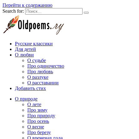
Перейти к содержанию
Search for:
Русские классики
Для детей
О любви
О судьбе
Про одиночество
Про любовь
О разлуке
О расставании
Добавить стих
О природе
О лете
Про зиму
Про природу
Про осень
О весне
Про березу
О временах года