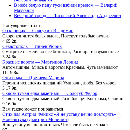
В небе белую пену гуси взбили крылом — Валерий
Мазманян
Вечерний город — Лисовский Александр Андреевич
Популярные стихи
О скворцах — Солоухин Владимир
Скоро кончится белая вьюга, Потекут голубые ручьи.
4
65.2к.
Севастополь — Ивнев Рюрик
Смотрите на меня во все бинокли, Расширьте изумленные
5
24.6к.
Красные ворота — Мартынов Леонид
Автомашины, Мчась к воротам Красным, Чуть замедляют
11
19.8к.
Они и мы — Цветаева Марина
Героини испанских преданий Умирали, любя, Без укоров
3
17.9к.
Сквозь туман едва заметный — Сологуб Федор
Сквозь туман едва заметный Тихо блещет Кострома, Словно
9
16.9к.
Вам также может понравиться
Стих для Астрид Феникс «Я не устану вечно повторять» —
Новенктура (Дмитрий Мочилин)
Я не устану вечно повторять Что ярче быть не может
0
7