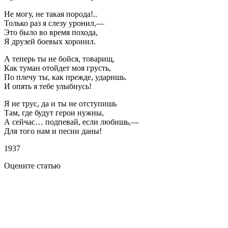
Не могу, не такая порода!..
Только раз я слезу уронил,—
Это было во время похода,
Я друзей боевых хоронил.
А теперь ты не бойся, товарищ,
Как туман отойдет моя грусть,
По плечу ты, как прежде, ударишь.
И опять я тебе улыбнусь!
Я не трус, да и ты не отступишь
Там, где будут герои нужны,
А сейчас… подпевай, если любишь,—
Для того нам и песни даны!
1937
Оцените статью