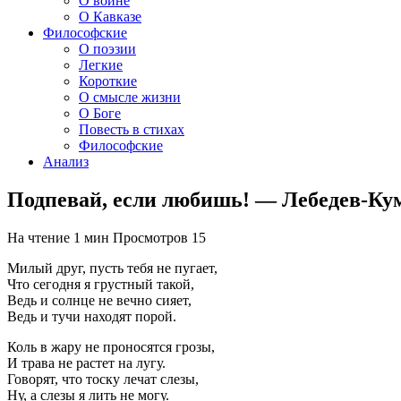
О войне
О Кавказе
Философские
О поэзии
Легкие
Короткие
О смысле жизни
О Боге
Повесть в стихах
Философские
Анализ
Подпевай, если любишь! — Лебедев-Ку
На чтение
1 мин
Просмотров
15
Милый друг, пусть тебя не пугает,
Что сегодня я грустный такой,
Ведь и солнце не вечно сияет,
Ведь и тучи находят порой.
Коль в жару не проносятся грозы,
И трава не растет на лугу.
Говорят, что тоску лечат слезы,
Ну, а слезы я лить не могу.