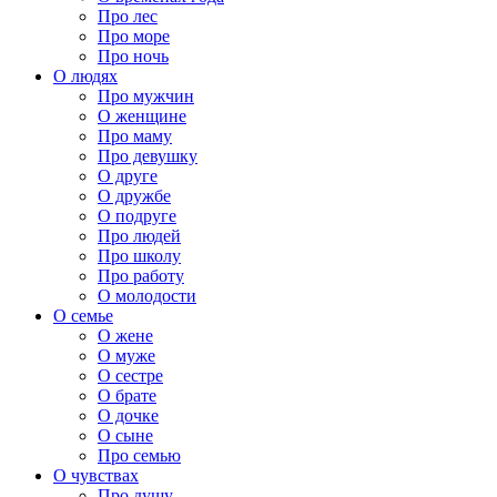
Про лес
Про море
Про ночь
О людях
Про мужчин
О женщине
Про маму
Про девушку
О друге
О дружбе
О подруге
Про людей
Про школу
Про работу
О молодости
О семье
О жене
О муже
О сестре
О брате
О дочке
О сыне
Про семью
О чувствах
Про душу