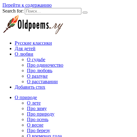
Перейти к содержанию
Search for:
Русские классики
Для детей
О любви
О судьбе
Про одиночество
Про любовь
О разлуке
О расставании
Добавить стих
О природе
О лете
Про зиму
Про природу
Про осень
О весне
Про березу
О временах года