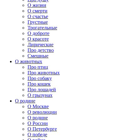
О жизни
О смерти
О счастье
Грустные
Трогательные
О доброте
О красоте
Лирические
Про детство
Смешные
О животных
Про птиц
Про животных
Про собаку
Про кошек
Про лошадей
О грызунах
О родине
О Москве
О революции
О родине
О России
О Петербурге
О победе