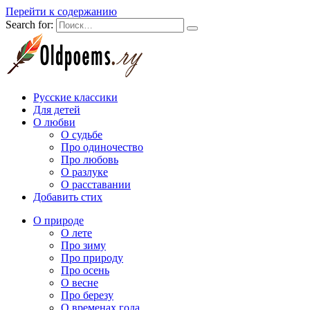
Перейти к содержанию
Search for:
Русские классики
Для детей
О любви
О судьбе
Про одиночество
Про любовь
О разлуке
О расставании
Добавить стих
О природе
О лете
Про зиму
Про природу
Про осень
О весне
Про березу
О временах года