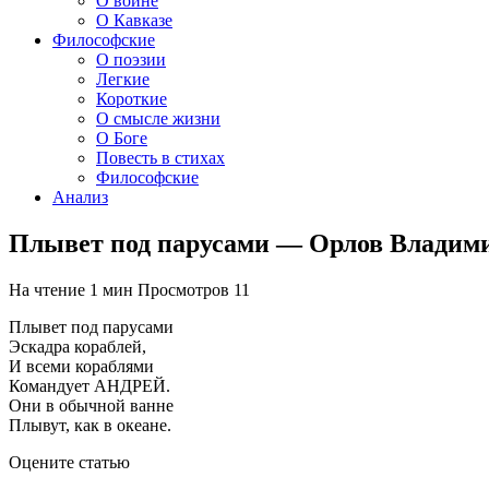
О войне
О Кавказе
Философские
О поэзии
Легкие
Короткие
О смысле жизни
О Боге
Повесть в стихах
Философские
Анализ
Плывет под парусами — Орлов Владим
На чтение
1 мин
Просмотров
11
Плывет под парусами
Эскадра кораблей,
И всеми кораблями
Командует АНДРЕЙ.
Они в обычной ванне
Плывут, как в океане.
Оцените статью