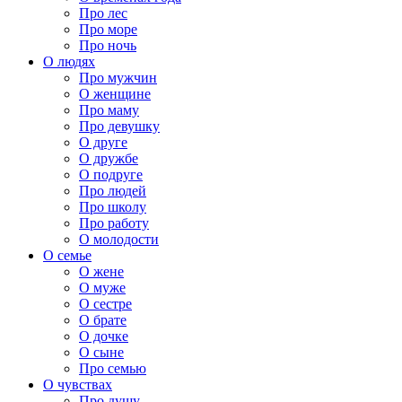
Про лес
Про море
Про ночь
О людях
Про мужчин
О женщине
Про маму
Про девушку
О друге
О дружбе
О подруге
Про людей
Про школу
Про работу
О молодости
О семье
О жене
О муже
О сестре
О брате
О дочке
О сыне
Про семью
О чувствах
Про душу