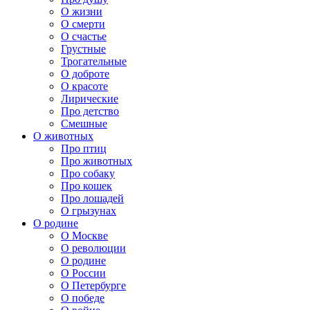
О жизни
О смерти
О счастье
Грустные
Трогательные
О доброте
О красоте
Лирические
Про детство
Смешные
О животных
Про птиц
Про животных
Про собаку
Про кошек
Про лошадей
О грызунах
О родине
О Москве
О революции
О родине
О России
О Петербурге
О победе