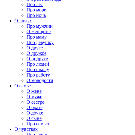
Про лес
Про море
Про ночь
О людях
Про мужчин
О женщине
Про маму
Про девушку
О друге
О дружбе
О подруге
Про людей
Про школу
Про работу
О молодости
О семье
О жене
О муже
О сестре
О брате
О дочке
О сыне
Про семью
О чувствах
Про душу