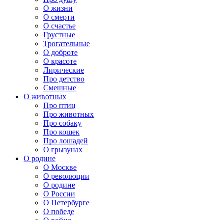
О жизни
О смерти
О счастье
Грустные
Трогательные
О доброте
О красоте
Лирические
Про детство
Смешные
О животных
Про птиц
Про животных
Про собаку
Про кошек
Про лошадей
О грызунах
О родине
О Москве
О революции
О родине
О России
О Петербурге
О победе