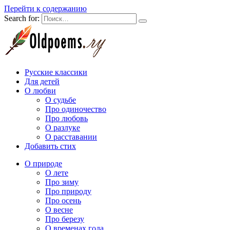
Перейти к содержанию
Search for:
Русские классики
Для детей
О любви
О судьбе
Про одиночество
Про любовь
О разлуке
О расставании
Добавить стих
О природе
О лете
Про зиму
Про природу
Про осень
О весне
Про березу
О временах года