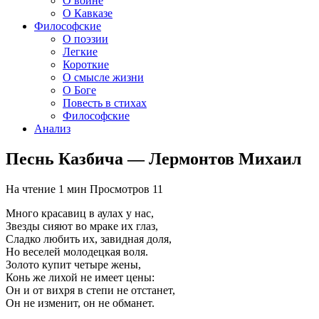
О войне
О Кавказе
Философские
О поэзии
Легкие
Короткие
О смысле жизни
О Боге
Повесть в стихах
Философские
Анализ
Песнь Казбича — Лермонтов Михаил
На чтение
1 мин
Просмотров
11
Много красавиц в аулах у нас,
Звезды сияют во мраке их глаз,
Сладко любить их, завидная доля,
Но веселей молодецкая воля.
Золото купит четыре жены,
Конь же лихой не имеет цены:
Он и от вихря в степи не отстанет,
Он не изменит, он не обманет.