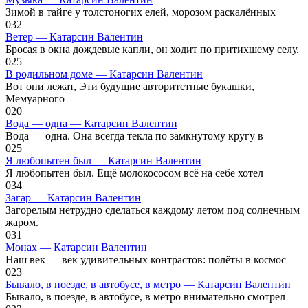
Зимой в тайге у толстоногих елей, морозом раскалённых
0
32
Ветер — Катарсин Валентин
Бросая в окна дождевые капли, он ходит по притихшему селу.
0
25
В родильном доме — Катарсин Валентин
Вот они лежат, Эти будущие авторитетные букашки,
Мемуарного
0
20
Вода — одна — Катарсин Валентин
Вода — одна. Она всегда текла по замкнутому кругу в
0
25
Я любопытен был — Катарсин Валентин
Я любопытен был. Ещё молокососом всё на себе хотел
0
34
Загар — Катарсин Валентин
Загорелым нетрудно сделаться каждому летом под солнечным
жаром.
0
31
Монах — Катарсин Валентин
Наш век — век удивительных контрастов: полёты в космос
0
23
Бывало, в поезде, в автобусе, в метро — Катарсин Валентин
Бывало, в поезде, в автобусе, в метро внимательно смотрел