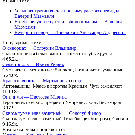
Новые стихи
Услышит грачиная стая про зиму рассказ очевидца —
Валерий Мазманян
В небе белую пену гуси взбили крылом — Валерий
Мазманян
Вечерний город — Лисовский Александр Андреевич
Популярные стихи
О скворцах — Солоухин Владимир
Скоро кончится белая вьюга, Потекут голубые ручьи.
4
65.2к.
Севастополь — Ивнев Рюрик
Смотрите на меня во все бинокли, Расширьте изумленные
5
24.6к.
Красные ворота — Мартынов Леонид
Автомашины, Мчась к воротам Красным, Чуть замедляют
11
19.8к.
Они и мы — Цветаева Марина
Героини испанских преданий Умирали, любя, Без укоров
3
17.9к.
Сквозь туман едва заметный — Сологуб Федор
Сквозь туман едва заметный Тихо блещет Кострома, Словно
9
16.9к.
Вам также может понравиться
Музыка — Катарсин Валентин