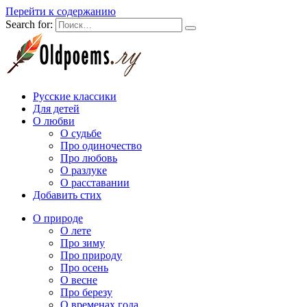
Перейти к содержанию
Search for:
Русские классики
Для детей
О любви
О судьбе
Про одиночество
Про любовь
О разлуке
О расставании
Добавить стих
О природе
О лете
Про зиму
Про природу
Про осень
О весне
Про березу
О временах года