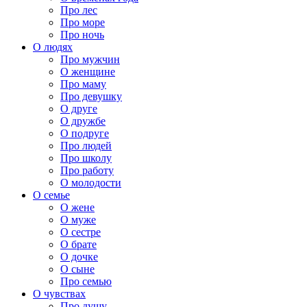
Про лес
Про море
Про ночь
О людях
Про мужчин
О женщине
Про маму
Про девушку
О друге
О дружбе
О подруге
Про людей
Про школу
Про работу
О молодости
О семье
О жене
О муже
О сестре
О брате
О дочке
О сыне
Про семью
О чувствах
Про душу