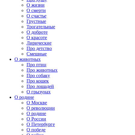
О жизни
О смерти
О счастье
Грустные
Трогательные
О доброте
О красоте
Лирические
Про детство
Смешные
О животных
Про птиц
Про животных
Про собаку
Про кошек
Про лошадей
О грызунах
О родине
О Москве
О революции
О родине
О России
О Петербурге
О победе