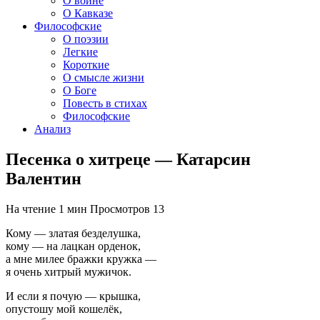
О войне
О Кавказе
Философские
О поэзии
Легкие
Короткие
О смысле жизни
О Боге
Повесть в стихах
Философские
Анализ
Песенка о хитреце — Катарсин
Валентин
На чтение
1 мин
Просмотров
13
Кому — златая безделушка,
кому — на лацкан орденок,
а мне милее бражки кружка —
я очень хитрый мужичок.
И если я почую — крышка,
опустошу мой кошелёк,