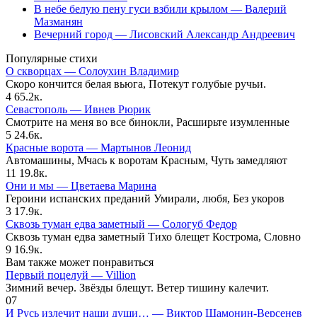
В небе белую пену гуси взбили крылом — Валерий
Мазманян
Вечерний город — Лисовский Александр Андреевич
Популярные стихи
О скворцах — Солоухин Владимир
Скоро кончится белая вьюга, Потекут голубые ручьи.
4
65.2к.
Севастополь — Ивнев Рюрик
Смотрите на меня во все бинокли, Расширьте изумленные
5
24.6к.
Красные ворота — Мартынов Леонид
Автомашины, Мчась к воротам Красным, Чуть замедляют
11
19.8к.
Они и мы — Цветаева Марина
Героини испанских преданий Умирали, любя, Без укоров
3
17.9к.
Сквозь туман едва заметный — Сологуб Федор
Сквозь туман едва заметный Тихо блещет Кострома, Словно
9
16.9к.
Вам также может понравиться
Первый поцелуй — Villion
Зимний вечер. Звёзды блещут. Ветер тишину калечит.
0
7
И Русь излечит наши души… — Виктор Шамонин-Версенев