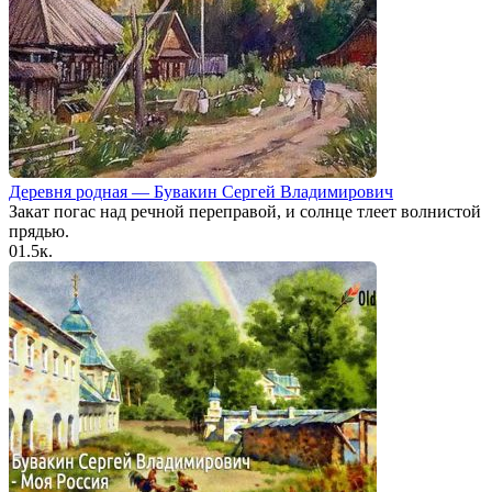
Деревня родная — Бувакин Сергей Владимирович
Закат погас над речной переправой, и солнце тлеет волнистой
прядью.
0
1.5к.