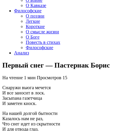
О войне
О Кавказе
Философские
О поэзии
Легкие
Короткие
О смысле жизни
О Боге
Повесть в стихах
Философские
Анализ
Первый снег — Пастернак Борис
На чтение
1 мин
Просмотров
15
Снаружи вьюга мечется
И все заносит в лоск.
Засыпана газетчица
И заметен киоск.
На нашей долгой бытности
Казалось нам не раз,
Что снег идет из скрытности
И для отвода глаз.