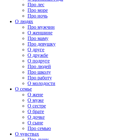
Про лес
Про море
Про ночь
О людях
Про мужчин
О женщине
Про маму
Про девушку
О друге
О дружбе
О подруге
Про людей
Про школу
Про работу
О молодости
О семье
О жене
О муже
О сестре
О брате
О дочке
О сыне
Про семью
О чувствах
Про душу