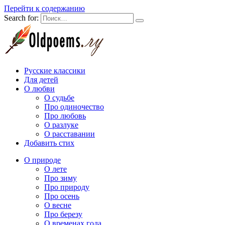
Перейти к содержанию
Search for:
Русские классики
Для детей
О любви
О судьбе
Про одиночество
Про любовь
О разлуке
О расставании
Добавить стих
О природе
О лете
Про зиму
Про природу
Про осень
О весне
Про березу
О временах года