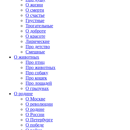
О жизни
О смерти
О счастье
Грустные
Трогательные
О доброте
О красоте
Лирические
Про детство
Смешные
О животных
Про птиц
Про животных
Про собаку
Про кошек
Про лошадей
О грызунах
О родине
О Москве
О революции
О родине
О России
О Петербурге
О победе