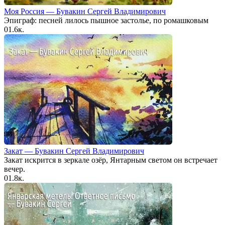
Моя Россия — Бувакин Сергей Владимирович
Эпиграф: песней лилось пышное застолье, по ромашковым
0
1.6к.
Закат — Бувакин Сергей Владимирович
Закат искрится в зеркале озёр, Янтарным светом он встречает
вечер.
0
1.8к.