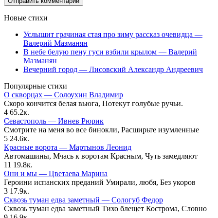
Новые стихи
Услышит грачиная стая про зиму рассказ очевидца —
Валерий Мазманян
В небе белую пену гуси взбили крылом — Валерий
Мазманян
Вечерний город — Лисовский Александр Андреевич
Популярные стихи
О скворцах — Солоухин Владимир
Скоро кончится белая вьюга, Потекут голубые ручьи.
4
65.2к.
Севастополь — Ивнев Рюрик
Смотрите на меня во все бинокли, Расширьте изумленные
5
24.6к.
Красные ворота — Мартынов Леонид
Автомашины, Мчась к воротам Красным, Чуть замедляют
11
19.8к.
Они и мы — Цветаева Марина
Героини испанских преданий Умирали, любя, Без укоров
3
17.9к.
Сквозь туман едва заметный — Сологуб Федор
Сквозь туман едва заметный Тихо блещет Кострома, Словно
9
16.9к.