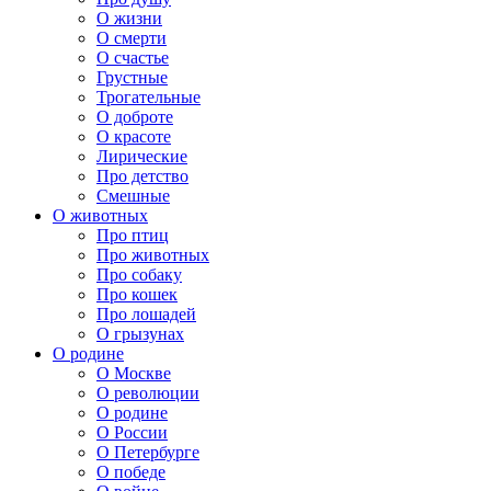
О жизни
О смерти
О счастье
Грустные
Трогательные
О доброте
О красоте
Лирические
Про детство
Смешные
О животных
Про птиц
Про животных
Про собаку
Про кошек
Про лошадей
О грызунах
О родине
О Москве
О революции
О родине
О России
О Петербурге
О победе