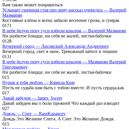
Вам также может понравиться
Услышит грачиная стая про зиму рассказ очевидца — Валерий
Мазманян
Костлявые клёны и ясень забыли весенние грозы, и сумрак
0
171
В небе белую пену гуси взбили крылом — Валерий Мазманян
Ни разбитое блюдце, ни себя не жалей, листья-бабочки
0
128
Вечерний город — Лисовский Александр Андреевич
Вечерний город, свет в окне, Тревожный шёпот в тишине
0
131
В небе белую пену гуси взбили крылом — Мазманян Валерий
Григорьевич
Ни разбитое блюдце, ни себя не жалей, листья-бабочки
0
15
Нурик я тебя люблю — Камила Ким
Пусть не судьба нам быть с тобою вместе. И пусть сердца,как
0
17
Давай забудем — James_Sweet
Давай забудем мы о боли прежней Что каждый раз изводит
0
27
Дождь — Снег — RassKazancev
Дождь Это Желание Снега. А Снег Это Желание Дождя.
0
15