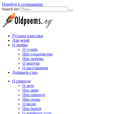
Перейти к содержанию
Search for:
Русские классики
Для детей
О любви
О судьбе
Про одиночество
Про любовь
О разлуке
О расставании
Добавить стих
О природе
О лете
Про зиму
Про природу
Про осень
О весне
Про березу
О временах года