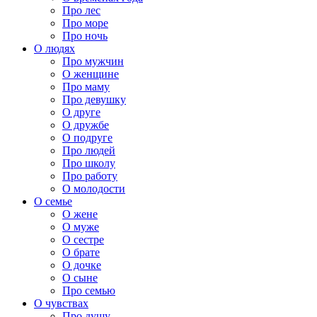
Про лес
Про море
Про ночь
О людях
Про мужчин
О женщине
Про маму
Про девушку
О друге
О дружбе
О подруге
Про людей
Про школу
Про работу
О молодости
О семье
О жене
О муже
О сестре
О брате
О дочке
О сыне
Про семью
О чувствах
Про душу