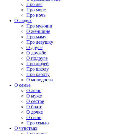
Про лес
Про море
Про ночь
О людях
Про мужчин
О женщине
Про маму
Про девушку
О друге
О дружбе
О подруге
Про людей
Про школу
Про работу
О молодости
О семье
О жене
О муже
О сестре
О брате
О дочке
О сыне
Про семью
О чувствах
Про душу