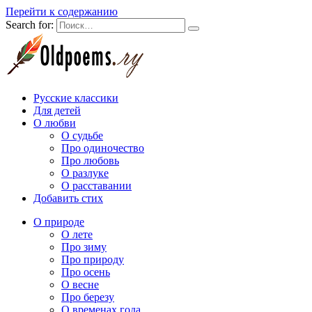
Перейти к содержанию
Search for:
Русские классики
Для детей
О любви
О судьбе
Про одиночество
Про любовь
О разлуке
О расставании
Добавить стих
О природе
О лете
Про зиму
Про природу
Про осень
О весне
Про березу
О временах года