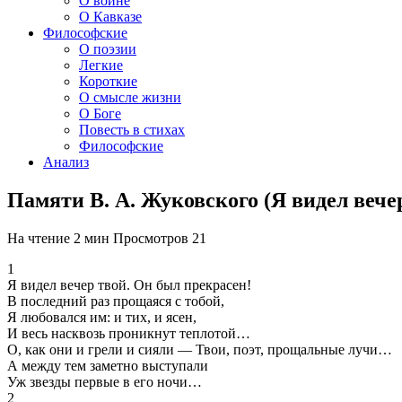
О войне
О Кавказе
Философские
О поэзии
Легкие
Короткие
О смысле жизни
О Боге
Повесть в стихах
Философские
Анализ
Памяти В. А. Жуковского (Я видел веч
На чтение
2 мин
Просмотров
21
1
Я видел вечер твой. Он был прекрасен!
В последний раз прощаяся с тобой,
Я любовался им: и тих, и ясен,
И весь насквозь проникнут теплотой…
О, как они и грели и сияли — Твои, поэт, прощальные лучи…
А между тем заметно выступали
Уж звезды первые в его ночи…
2