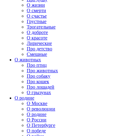
О жизни
О смерти
О счастье
Грустные
Трогательные
О доброте
О красоте
Лирические
Про детство
Смешные
О животных
Про птиц
Про животных
Про собаку
Про кошек
Про лошадей
О грызунах
О родине
О Москве
О революции
О родине
О России
О Петербурге
О победе