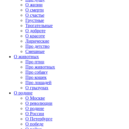
О жизни
О смерти
О счастье
Грустные
Трогательные
О доброте
О красоте
Лирические
Про детство
Смешные
О животных
Про птиц
Про животных
Про собаку
Про кошек
Про лошадей
О грызунах
О родине
О Москве
О революции
О родине
О России
О Петербурге
О победе