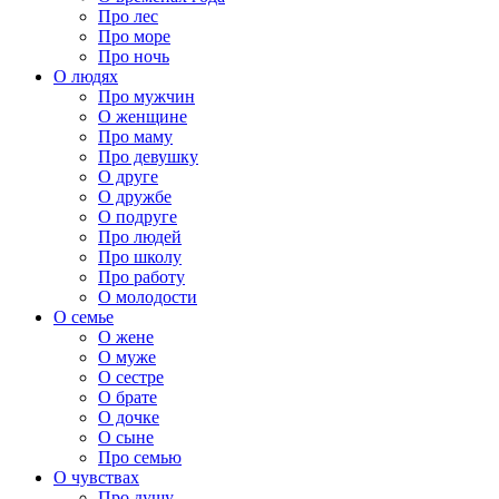
Про лес
Про море
Про ночь
О людях
Про мужчин
О женщине
Про маму
Про девушку
О друге
О дружбе
О подруге
Про людей
Про школу
Про работу
О молодости
О семье
О жене
О муже
О сестре
О брате
О дочке
О сыне
Про семью
О чувствах
Про душу