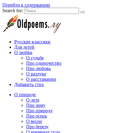
Перейти к содержанию
Search for:
Русские классики
Для детей
О любви
О судьбе
Про одиночество
Про любовь
О разлуке
О расставании
Добавить стих
О природе
О лете
Про зиму
Про природу
Про осень
О весне
Про березу
О временах года