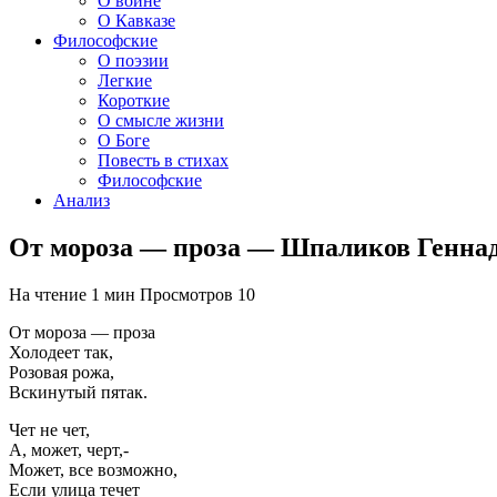
О войне
О Кавказе
Философские
О поэзии
Легкие
Короткие
О смысле жизни
О Боге
Повесть в стихах
Философские
Анализ
От мороза — проза — Шпаликов Генна
На чтение
1 мин
Просмотров
10
От мороза — проза
Холодеет так,
Розовая рожа,
Вскинутый пятак.
Чет не чет,
А, может, черт,-
Может, все возможно,
Если улица течет