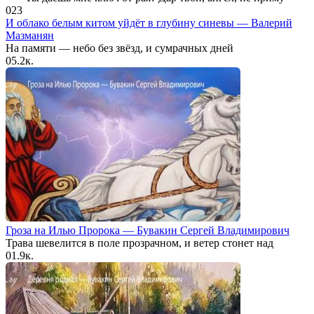
0
23
И облако белым китом уйдёт в глубину синевы — Валерий
Мазманян
На памяти — небо без звёзд, и сумрачных дней
0
5.2к.
Гроза на Илью Пророка — Бувакин Сергей Владимирович
Трава шевелится в поле прозрачном, и ветер стонет над
0
1.9к.