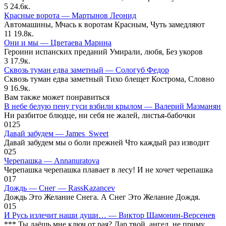
5
24.6к.
Красные ворота — Мартынов Леонид
Автомашины, Мчась к воротам Красным, Чуть замедляют
11
19.8к.
Они и мы — Цветаева Марина
Героини испанских преданий Умирали, любя, Без укоров
3
17.9к.
Сквозь туман едва заметный — Сологуб Федор
Сквозь туман едва заметный Тихо блещет Кострома, Словно
9
16.9к.
Вам также может понравиться
В небе белую пену гуси взбили крылом — Валерий Мазманян
Ни разбитое блюдце, ни себя не жалей, листья-бабочки
0
125
Давай забудем — James_Sweet
Давай забудем мы о боли прежней Что каждый раз изводит
0
25
Черепашка — Annanuratova
Черепашка черепашка плавает в лесу! И не хочет черепашка
0
17
Дождь — Снег — RassKazancev
Дождь Это Желание Снега. А Снег Это Желание Дождя.
0
15
И Русь излечит наши души… — Виктор Шамонин-Версенев
*** Ты даёшь мне ключ от рая? Дар твой, ангел, не приму