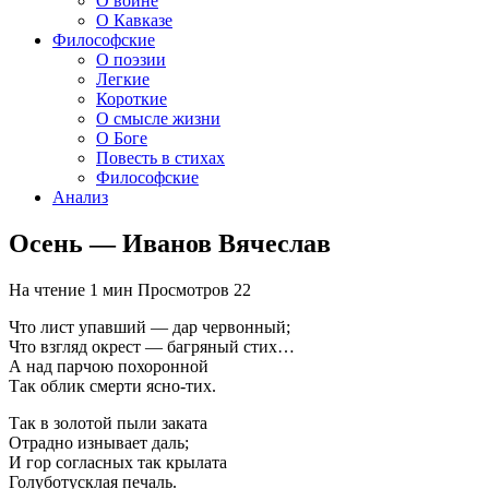
О войне
О Кавказе
Философские
О поэзии
Легкие
Короткие
О смысле жизни
О Боге
Повесть в стихах
Философские
Анализ
Осень — Иванов Вячеслав
На чтение
1 мин
Просмотров
22
Что лист упавший — дар червонный;
Что взгляд окрест — багряный стих…
А над парчою похоронной
Так облик смерти ясно-тих.
Так в золотой пыли заката
Отрадно изнывает даль;
И гор согласных так крылата
Голуботусклая печаль.