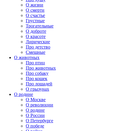
О жизни
О смерти
О счастье
Грустные
Трогательные
О доброте
О красоте
Лирические
Про детство
Смешные
О животных
Про птиц
Про животных
Про собаку
Про кошек
Про лошадей
О грызунах
О родине
О Москве
О революции
О родине
О России
О Петербурге
О победе