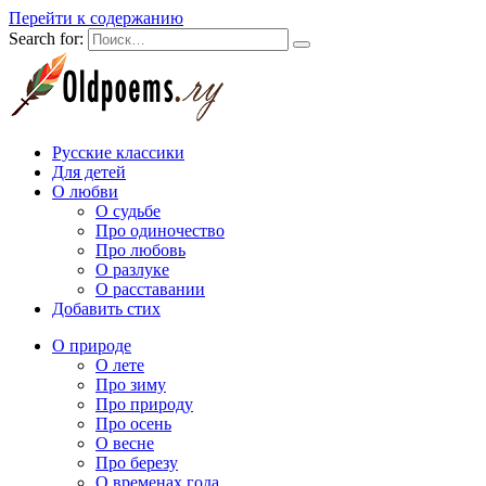
Перейти к содержанию
Search for:
Русские классики
Для детей
О любви
О судьбе
Про одиночество
Про любовь
О разлуке
О расставании
Добавить стих
О природе
О лете
Про зиму
Про природу
Про осень
О весне
Про березу
О временах года