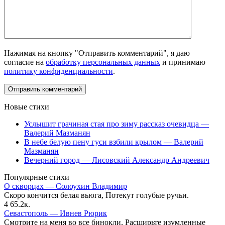
Нажимая на кнопку "Отправить комментарий", я даю
согласие на
обработку персональных данных
и принимаю
политику конфиденциальности
.
Новые стихи
Услышит грачиная стая про зиму рассказ очевидца —
Валерий Мазманян
В небе белую пену гуси взбили крылом — Валерий
Мазманян
Вечерний город — Лисовский Александр Андреевич
Популярные стихи
О скворцах — Солоухин Владимир
Скоро кончится белая вьюга, Потекут голубые ручьи.
4
65.2к.
Севастополь — Ивнев Рюрик
Смотрите на меня во все бинокли, Расширьте изумленные