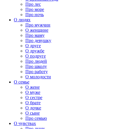
Про лес
Про море
Про ночь
О людях
Про мужчин
О женщине
Про маму
Про девушку
О друге
О дружбе
О подруге
Про людей
Про школу
Про работу
О молодости
О семье
О жене
О муже
О сестре
О брате
О дочке
О сыне
Про семью
О чувствах
Про душу