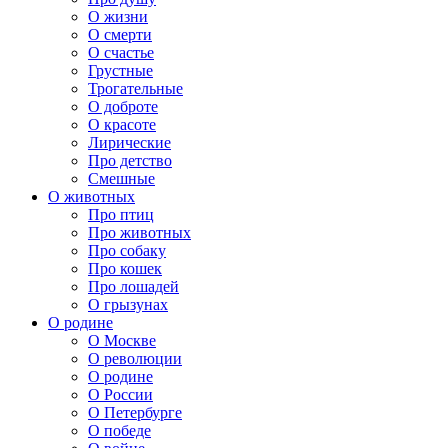
О жизни
О смерти
О счастье
Грустные
Трогательные
О доброте
О красоте
Лирические
Про детство
Смешные
О животных
Про птиц
Про животных
Про собаку
Про кошек
Про лошадей
О грызунах
О родине
О Москве
О революции
О родине
О России
О Петербурге
О победе