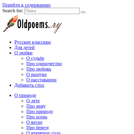
Перейти к содержанию
Search for:
Русские классики
Для детей
О любви
О судьбе
Про одиночество
Про любовь
О разлуке
О расставании
Добавить стих
О природе
О лете
Про зиму
Про природу
Про осень
О весне
Про березу
О временах года