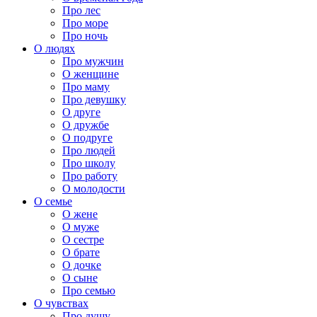
Про лес
Про море
Про ночь
О людях
Про мужчин
О женщине
Про маму
Про девушку
О друге
О дружбе
О подруге
Про людей
Про школу
Про работу
О молодости
О семье
О жене
О муже
О сестре
О брате
О дочке
О сыне
Про семью
О чувствах
Про душу