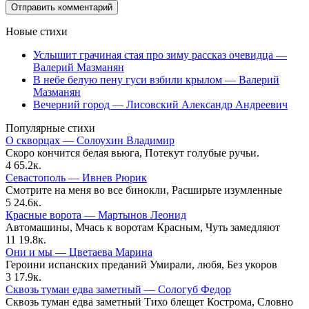
Новые стихи
Услышит грачиная стая про зиму рассказ очевидца —
Валерий Мазманян
В небе белую пену гуси взбили крылом — Валерий
Мазманян
Вечерний город — Лисовский Александр Андреевич
Популярные стихи
О скворцах — Солоухин Владимир
Скоро кончится белая вьюга, Потекут голубые ручьи.
4
65.2к.
Севастополь — Ивнев Рюрик
Смотрите на меня во все бинокли, Расширьте изумленные
5
24.6к.
Красные ворота — Мартынов Леонид
Автомашины, Мчась к воротам Красным, Чуть замедляют
11
19.8к.
Они и мы — Цветаева Марина
Героини испанских преданий Умирали, любя, Без укоров
3
17.9к.
Сквозь туман едва заметный — Сологуб Федор
Сквозь туман едва заметный Тихо блещет Кострома, Словно