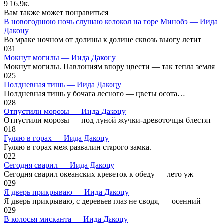
9
16.9к.
Вам также может понравиться
В новогоднюю ночь слушаю колокол на горе Минобэ — Иида
Дакоцу
Во мраке ночном от долины к долине сквозь вьюгу летит
0
31
Мокнут могилы — Иида Дакоцу
Мокнут могилы. Павлониям впору цвести — так тепла земля
0
25
Полдневная тишь — Иида Дакоцу
Полдневная тишь у бочага лесного — цветы осота…
0
28
Отпустили морозы — Иида Дакоцу
Отпустили морозы — под луной жучки-древоточцы блестят
0
18
Гуляю в горах — Иида Дакоцу
Гуляю в горах меж развалин старого замка.
0
22
Сегодня сварил — Иида Дакоцу
Сегодня сварил океанских креветок к обеду — лето уж
0
29
Я дверь прикрываю — Иида Дакоцу
Я дверь прикрываю, с деревьев глаз не сводя, — осенний
0
29
В колосья мисканта — Иида Дакоцу