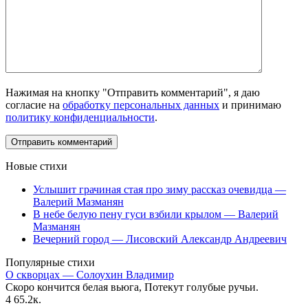
Нажимая на кнопку "Отправить комментарий", я даю
согласие на
обработку персональных данных
и принимаю
политику конфиденциальности
.
Новые стихи
Услышит грачиная стая про зиму рассказ очевидца —
Валерий Мазманян
В небе белую пену гуси взбили крылом — Валерий
Мазманян
Вечерний город — Лисовский Александр Андреевич
Популярные стихи
О скворцах — Солоухин Владимир
Скоро кончится белая вьюга, Потекут голубые ручьи.
4
65.2к.