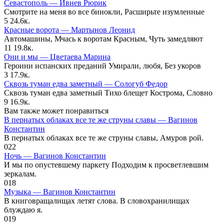
Севастополь — Ивнев Рюрик
Смотрите на меня во все бинокли, Расширьте изумленные
5
24.6к.
Красные ворота — Мартынов Леонид
Автомашины, Мчась к воротам Красным, Чуть замедляют
11
19.8к.
Они и мы — Цветаева Марина
Героини испанских преданий Умирали, любя, Без укоров
3
17.9к.
Сквозь туман едва заметный — Сологуб Федор
Сквозь туман едва заметный Тихо блещет Кострома, Словно
9
16.9к.
Вам также может понравиться
В пернатых облаках все те же струны славы — Вагинов
Константин
В пернатых облаках все те же струны славы, Амуров рой.
0
22
Ночь — Вагинов Константин
И мы по опустевшему паркету Подходим к просветлевшим
зеркалам.
0
18
Музыка — Вагинов Константин
В книговращалищах летят слова. В словохранилищах
блуждаю я.
0
19