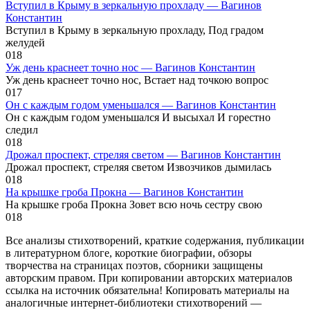
Вступил в Крыму в зеркальную прохладу — Вагинов
Константин
Вступил в Крыму в зеркальную прохладу, Под градом
желудей
0
18
Уж день краснеет точно нос — Вагинов Константин
Уж день краснеет точно нос, Встает над точкою вопрос
0
17
Он с каждым годом уменьшался — Вагинов Константин
Он с каждым годом уменьшался И высыхал И горестно
следил
0
18
Дрожал проспект, стреляя светом — Вагинов Константин
Дрожал проспект, стреляя светом Извозчиков дымилась
0
18
На крышке гроба Прокна — Вагинов Константин
На крышке гроба Прокна Зовет всю ночь сестру свою
0
18
Все анализы стихотворений, краткие содержания, публикации
в литературном блоге, короткие биографии, обзоры
творчества на страницах поэтов, сборники защищены
авторским правом. При копировании авторских материалов
ссылка на источник обязательна! Копировать материалы на
аналогичные интернет-библиотеки стихотворений —