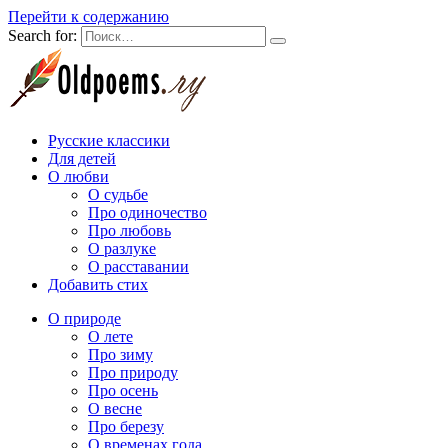
Перейти к содержанию
Search for:
Русские классики
Для детей
О любви
О судьбе
Про одиночество
Про любовь
О разлуке
О расставании
Добавить стих
О природе
О лете
Про зиму
Про природу
Про осень
О весне
Про березу
О временах года