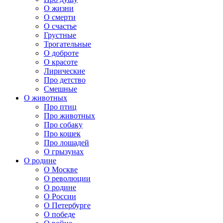
О жизни
О смерти
О счастье
Грустные
Трогательные
О доброте
О красоте
Лирические
Про детство
Смешные
О животных
Про птиц
Про животных
Про собаку
Про кошек
Про лошадей
О грызунах
О родине
О Москве
О революции
О родине
О России
О Петербурге
О победе