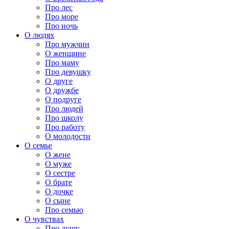
Про лес
Про море
Про ночь
О людях
Про мужчин
О женщине
Про маму
Про девушку
О друге
О дружбе
О подруге
Про людей
Про школу
Про работу
О молодости
О семье
О жене
О муже
О сестре
О брате
О дочке
О сыне
Про семью
О чувствах
Про душу