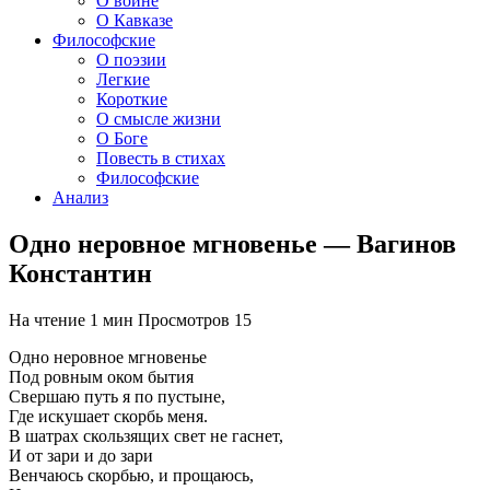
О войне
О Кавказе
Философские
О поэзии
Легкие
Короткие
О смысле жизни
О Боге
Повесть в стихах
Философские
Анализ
Одно неровное мгновенье — Вагинов
Константин
На чтение
1 мин
Просмотров
15
Одно неровное мгновенье
Под ровным оком бытия
Свершаю путь я по пустыне,
Где искушает скорбь меня.
В шатрах скользящих свет не гаснет,
И от зари и до зари
Венчаюсь скорбью, и прощаюсь,