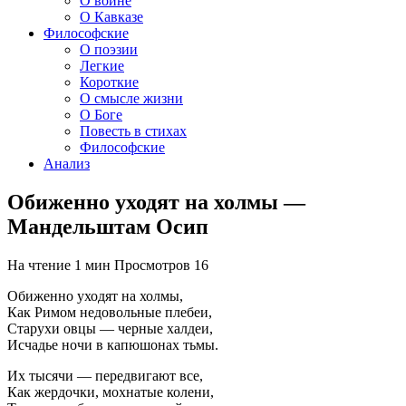
О войне
О Кавказе
Философские
О поэзии
Легкие
Короткие
О смысле жизни
О Боге
Повесть в стихах
Философские
Анализ
Обиженно уходят на холмы —
Мандельштам Осип
На чтение
1 мин
Просмотров
16
Обиженно уходят на холмы,
Как Римом недовольные плебеи,
Старухи овцы — черные халдеи,
Исчадье ночи в капюшонах тьмы.
Их тысячи — передвигают все,
Как жердочки, мохнатые колени,