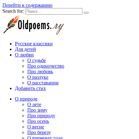
Перейти к содержанию
Search for:
Русские классики
Для детей
О любви
О судьбе
Про одиночество
Про любовь
О разлуке
О расставании
Добавить стих
О природе
О лете
Про зиму
Про природу
Про осень
О весне
Про березу
О временах года