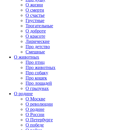
О жизни
О смерти
О счастье
Грустные
Трогательные
О доброте
О красоте
Лирические
Про детство
Смешные
О животных
Про птиц
Про животных
Про собаку
Про кошек
Про лошадей
О грызунах
О родине
О Москве
О революции
О родине
О России
О Петербурге
О победе