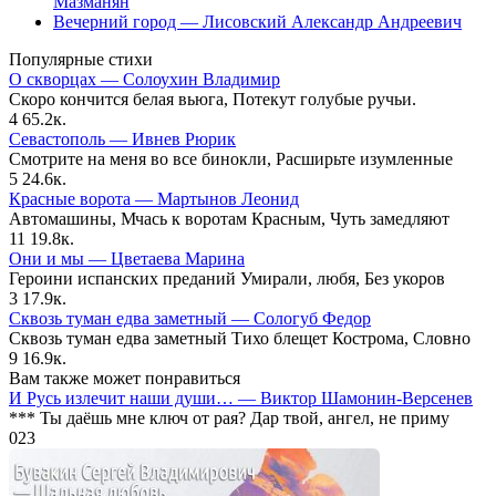
Мазманян
Вечерний город — Лисовский Александр Андреевич
Популярные стихи
О скворцах — Солоухин Владимир
Скоро кончится белая вьюга, Потекут голубые ручьи.
4
65.2к.
Севастополь — Ивнев Рюрик
Смотрите на меня во все бинокли, Расширьте изумленные
5
24.6к.
Красные ворота — Мартынов Леонид
Автомашины, Мчась к воротам Красным, Чуть замедляют
11
19.8к.
Они и мы — Цветаева Марина
Героини испанских преданий Умирали, любя, Без укоров
3
17.9к.
Сквозь туман едва заметный — Сологуб Федор
Сквозь туман едва заметный Тихо блещет Кострома, Словно
9
16.9к.
Вам также может понравиться
И Русь излечит наши души… — Виктор Шамонин-Версенев
*** Ты даёшь мне ключ от рая? Дар твой, ангел, не приму
0
23