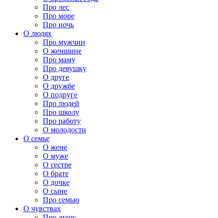
Про лес
Про море
Про ночь
О людях
Про мужчин
О женщине
Про маму
Про девушку
О друге
О дружбе
О подруге
Про людей
Про школу
Про работу
О молодости
О семье
О жене
О муже
О сестре
О брате
О дочке
О сыне
Про семью
О чувствах
Про душу