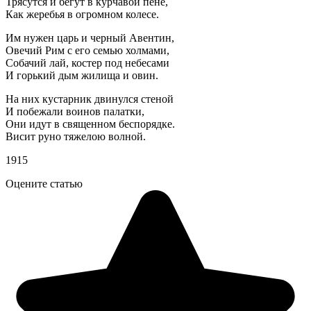
Трясутся и бегут в курчавой пене,
Как жеребья в огромном колесе.
Им нужен царь и черный Авентин,
Овечий Рим с его семью холмами,
Собачий лай, костер под небесами
И горький дым жилища и овин.
На них кустарник двинулся стеной
И побежали воинов палатки,
Они идут в священном беспорядке.
Висит руно тяжелою волной.
1915
Оцените статью