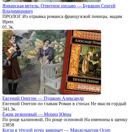
Январская метель. Ответное письмо — Бувакин Сергей
Владимирович
ПРОЛОГ Из отрывка романса французской певицы, мадам
Ирен.
0
1.3к.
Евгений Онегин — Пушкин Александр
Евгений Онегин по главам Роман в стихах Не мысля гордый
34
1.3к.
Ёжик резиновый — Мориц Юнна
По роще калиновой, По роще осиновой На именины к щенку
23
858
Когда в тёплой ночи замирает — Мандельштам Осип