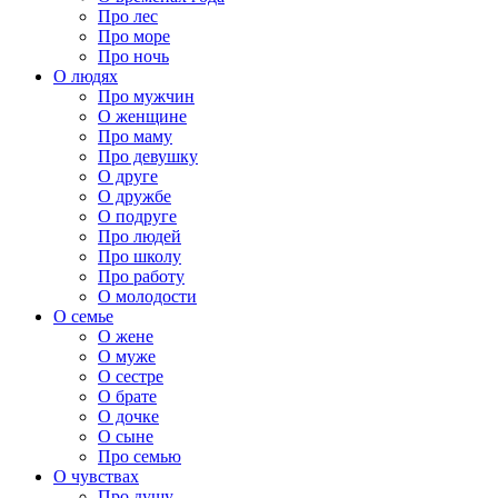
Про лес
Про море
Про ночь
О людях
Про мужчин
О женщине
Про маму
Про девушку
О друге
О дружбе
О подруге
Про людей
Про школу
Про работу
О молодости
О семье
О жене
О муже
О сестре
О брате
О дочке
О сыне
Про семью
О чувствах
Про душу