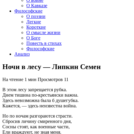
О войне
О Кавказе
Философские
О поэзии
Легкие
Короткие
О смысле жизни
О Боге
Повесть в стихах
Философские
Анализ
Ночи в лесу — Липкин Семен
На чтение
1 мин
Просмотров
11
В этом лесу запрещается рубка.
Днем тишина по-крестьянски важна.
Здесь невозможна была б душегубка.
Кажется, — здесь неизвестна война.
Но по ночам разгораются страсти.
Сбросив личину смиренного дня,
Сосны стоят, как военные части,
Ели враждуют, не зная меня.