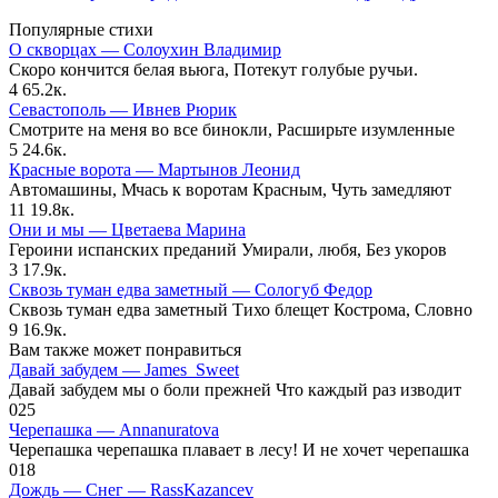
Популярные стихи
О скворцах — Солоухин Владимир
Скоро кончится белая вьюга, Потекут голубые ручьи.
4
65.2к.
Севастополь — Ивнев Рюрик
Смотрите на меня во все бинокли, Расширьте изумленные
5
24.6к.
Красные ворота — Мартынов Леонид
Автомашины, Мчась к воротам Красным, Чуть замедляют
11
19.8к.
Они и мы — Цветаева Марина
Героини испанских преданий Умирали, любя, Без укоров
3
17.9к.
Сквозь туман едва заметный — Сологуб Федор
Сквозь туман едва заметный Тихо блещет Кострома, Словно
9
16.9к.
Вам также может понравиться
Давай забудем — James_Sweet
Давай забудем мы о боли прежней Что каждый раз изводит
0
25
Черепашка — Annanuratova
Черепашка черепашка плавает в лесу! И не хочет черепашка
0
18
Дождь — Снег — RassKazancev