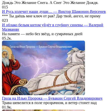
Дождь Это Желание Снега. А Снег Это Желание Дождя.
0
15
И Русь излечит наши души… — Виктор Шамонин-Версенев
*** Ты даёшь мне ключ от рая? Дар твой, ангел, не приму
0
23
И облако белым китом уйдёт в глубину синевы — Валерий
Мазманян
На памяти — небо без звёзд, и сумрачных дней
0
5.2к.
Гроза на Илью Пророка — Бувакин Сергей Владимирович
Трава шевелится в поле прозрачном, и ветер стонет над
0
1.9к.