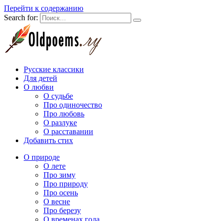
Перейти к содержанию
Search for:
Русские классики
Для детей
О любви
О судьбе
Про одиночество
Про любовь
О разлуке
О расставании
Добавить стих
О природе
О лете
Про зиму
Про природу
Про осень
О весне
Про березу
О временах года