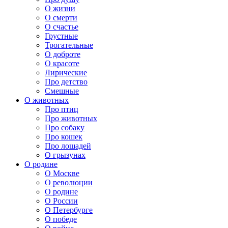
О жизни
О смерти
О счастье
Грустные
Трогательные
О доброте
О красоте
Лирические
Про детство
Смешные
О животных
Про птиц
Про животных
Про собаку
Про кошек
Про лошадей
О грызунах
О родине
О Москве
О революции
О родине
О России
О Петербурге
О победе