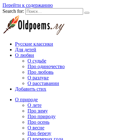
Перейти к содержанию
Search for:
Русские классики
Для детей
О любви
О судьбе
Про одиночество
Про любовь
О разлуке
О расставании
Добавить стих
О природе
О лете
Про зиму
Про природу
Про осень
О весне
Про березу
О временах года