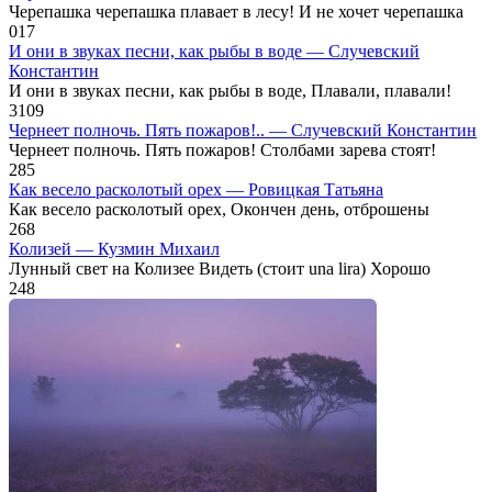
Черепашка черепашка плавает в лесу! И не хочет черепашка
0
17
И они в звуках песни, как рыбы в воде — Случевский
Константин
И они в звуках песни, как рыбы в воде, Плавали, плавали!
3
109
Чернеет полночь. Пять пожаров!.. — Случевский Константин
Чернеет полночь. Пять пожаров! Столбами зарева стоят!
2
85
Как весело расколотый орех — Ровицкая Татьяна
Как весело расколотый орех, Окончен день, отброшены
2
68
Колизей — Кузмин Михаил
Лунный свет на Колизее Видеть (стоит una lira) Хорошо
2
48