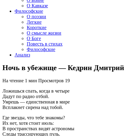
О войне
О Кавказе
Философские
О поэзии
Легкие
Короткие
О смысле жизни
О Боге
Повесть в стихах
Философские
Анализ
Ночь в убежище — Кедрин Дмитрий
На чтение
1 мин
Просмотров
19
Ложишься спать, когда в четыре
Дадут по радио отбой.
Умрешь — единственная в мире
Всплакнет сирена над тобой.
Где звезды, что тебе знакомы?
Их нет, хотя стоит июль:
В пространствах видят астрономы
Следы трассирующих пуль.