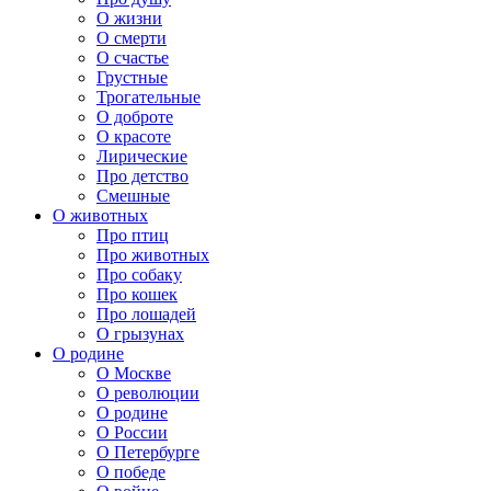
О жизни
О смерти
О счастье
Грустные
Трогательные
О доброте
О красоте
Лирические
Про детство
Смешные
О животных
Про птиц
Про животных
Про собаку
Про кошек
Про лошадей
О грызунах
О родине
О Москве
О революции
О родине
О России
О Петербурге
О победе