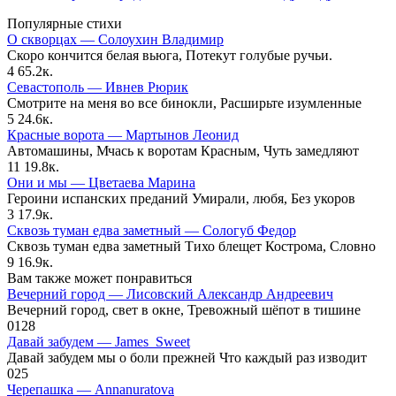
Популярные стихи
О скворцах — Солоухин Владимир
Скоро кончится белая вьюга, Потекут голубые ручьи.
4
65.2к.
Севастополь — Ивнев Рюрик
Смотрите на меня во все бинокли, Расширьте изумленные
5
24.6к.
Красные ворота — Мартынов Леонид
Автомашины, Мчась к воротам Красным, Чуть замедляют
11
19.8к.
Они и мы — Цветаева Марина
Героини испанских преданий Умирали, любя, Без укоров
3
17.9к.
Сквозь туман едва заметный — Сологуб Федор
Сквозь туман едва заметный Тихо блещет Кострома, Словно
9
16.9к.
Вам также может понравиться
Вечерний город — Лисовский Александр Андреевич
Вечерний город, свет в окне, Тревожный шёпот в тишине
0
128
Давай забудем — James_Sweet
Давай забудем мы о боли прежней Что каждый раз изводит
0
25
Черепашка — Annanuratova