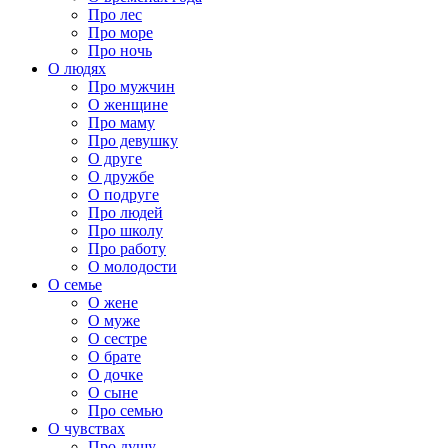
Про лес
Про море
Про ночь
О людях
Про мужчин
О женщине
Про маму
Про девушку
О друге
О дружбе
О подруге
Про людей
Про школу
Про работу
О молодости
О семье
О жене
О муже
О сестре
О брате
О дочке
О сыне
Про семью
О чувствах
Про душу