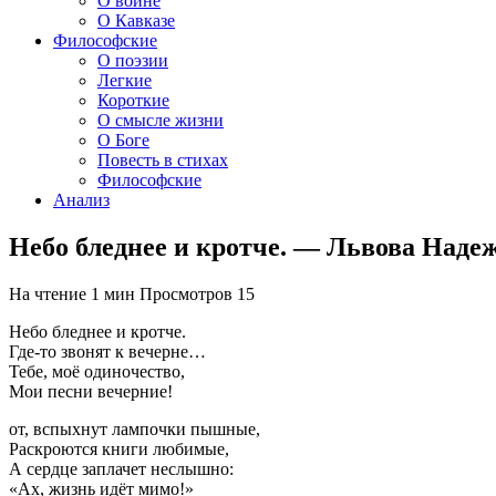
О войне
О Кавказе
Философские
О поэзии
Легкие
Короткие
О смысле жизни
О Боге
Повесть в стихах
Философские
Анализ
Небо бледнее и кротче. — Львова Наде
На чтение
1 мин
Просмотров
15
Небо бледнее и кротче.
Где-то звонят к вечерне…
Тебе, моё одиночество,
Мои песни вечерние!
от, вспыхнут лампочки пышные,
Раскроются книги любимые,
А сердце заплачет неслышно:
«Ах, жизнь идёт мимо!»