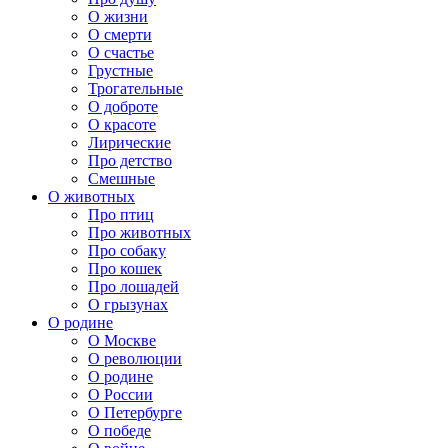
О жизни
О смерти
О счастье
Грустные
Трогательные
О доброте
О красоте
Лирические
Про детство
Смешные
О животных
Про птиц
Про животных
Про собаку
Про кошек
Про лошадей
О грызунах
О родине
О Москве
О революции
О родине
О России
О Петербурге
О победе