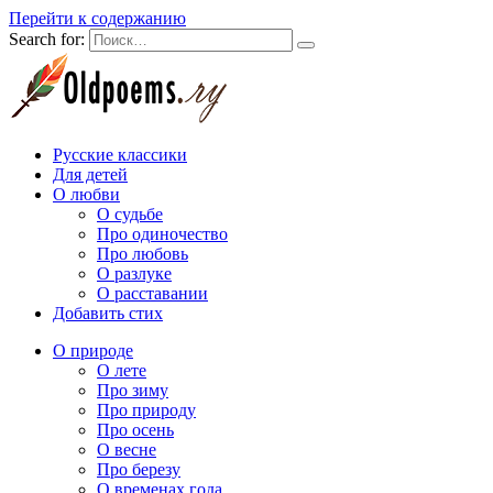
Перейти к содержанию
Search for:
Русские классики
Для детей
О любви
О судьбе
Про одиночество
Про любовь
О разлуке
О расставании
Добавить стих
О природе
О лете
Про зиму
Про природу
Про осень
О весне
Про березу
О временах года