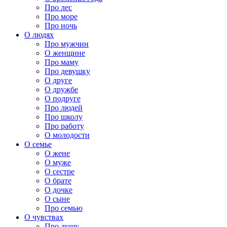
Про лес
Про море
Про ночь
О людях
Про мужчин
О женщине
Про маму
Про девушку
О друге
О дружбе
О подруге
Про людей
Про школу
Про работу
О молодости
О семье
О жене
О муже
О сестре
О брате
О дочке
О сыне
Про семью
О чувствах
Про душу