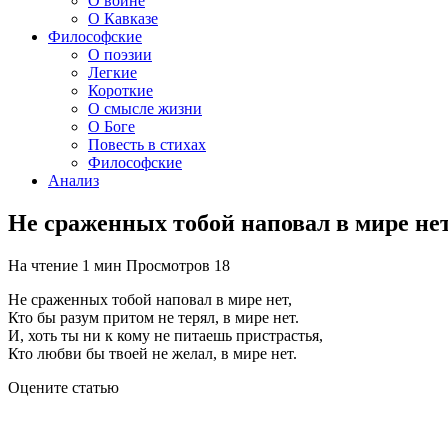
О войне
О Кавказе
Философские
О поэзии
Легкие
Короткие
О смысле жизни
О Боге
Повесть в стихах
Философские
Анализ
Не сраженных тобой наповал в мире н
На чтение
1 мин
Просмотров
18
Не сраженных тобой наповал в мире нет,
Кто бы разум притом не терял, в мире нет.
И, хоть ты ни к кому не питаешь пристрастья,
Кто любви бы твоей не желал, в мире нет.
Оцените статью