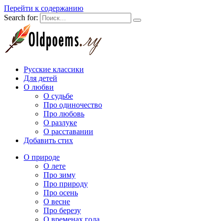
Перейти к содержанию
Search for:
Русские классики
Для детей
О любви
О судьбе
Про одиночество
Про любовь
О разлуке
О расставании
Добавить стих
О природе
О лете
Про зиму
Про природу
Про осень
О весне
Про березу
О временах года