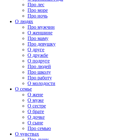
Про лес
Про море
Про ночь
О людях
Про мужчин
О женщине
Про маму
Про девушку
О друге
О дружбе
О подруге
Про людей
Про школу
Про работу
О молодости
О семье
О жене
О муже
О сестре
О брате
О дочке
О сыне
Про семью
О чувствах
Про душу