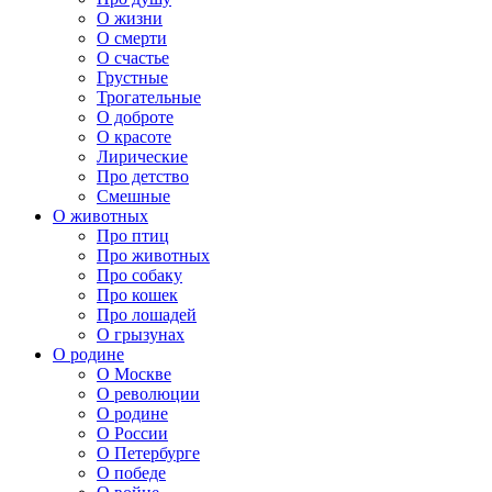
О жизни
О смерти
О счастье
Грустные
Трогательные
О доброте
О красоте
Лирические
Про детство
Смешные
О животных
Про птиц
Про животных
Про собаку
Про кошек
Про лошадей
О грызунах
О родине
О Москве
О революции
О родине
О России
О Петербурге
О победе