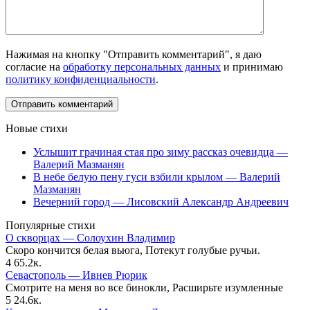
Нажимая на кнопку "Отправить комментарий", я даю
согласие на
обработку персональных данных
и принимаю
политику конфиденциальности
.
Новые стихи
Услышит грачиная стая про зиму рассказ очевидца —
Валерий Мазманян
В небе белую пену гуси взбили крылом — Валерий
Мазманян
Вечерний город — Лисовский Александр Андреевич
Популярные стихи
О скворцах — Солоухин Владимир
Скоро кончится белая вьюга, Потекут голубые ручьи.
4
65.2к.
Севастополь — Ивнев Рюрик
Смотрите на меня во все бинокли, Расширьте изумленные
5
24.6к.