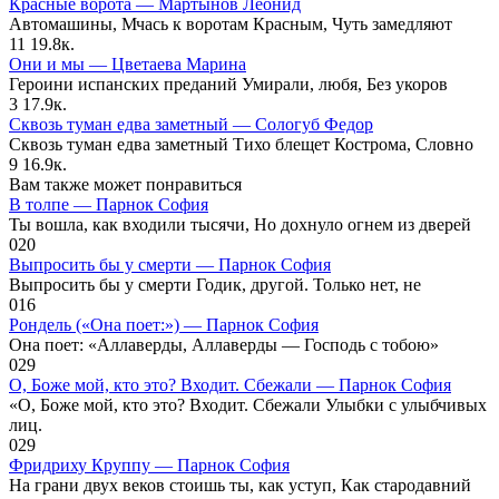
Красные ворота — Мартынов Леонид
Автомашины, Мчась к воротам Красным, Чуть замедляют
11
19.8к.
Они и мы — Цветаева Марина
Героини испанских преданий Умирали, любя, Без укоров
3
17.9к.
Сквозь туман едва заметный — Сологуб Федор
Сквозь туман едва заметный Тихо блещет Кострома, Словно
9
16.9к.
Вам также может понравиться
В толпе — Парнок София
Ты вошла, как входили тысячи, Но дохнуло огнем из дверей
0
20
Выпросить бы у смерти — Парнок София
Выпросить бы у смерти Годик, другой. Только нет, не
0
16
Рондель («Она поет:») — Парнок София
Она поет: «Аллаверды, Аллаверды — Господь с тобою»
0
29
О, Боже мой, кто это? Входит. Сбежали — Парнок София
«О, Боже мой, кто это? Входит. Сбежали Улыбки с улыбчивых
лиц.
0
29
Фридриху Круппу — Парнок София
На грани двух веков стоишь ты, как уступ, Как стародавний