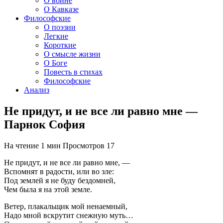
О войне
О Кавказе
Философские
О поэзии
Легкие
Короткие
О смысле жизни
О Боге
Повесть в стихах
Философские
Анализ
Не придут, и не все ли равно мне —
Парнок София
На чтение
1 мин
Просмотров
17
Не придут, и не все ли равно мне, —
Вспомнят в радости, или во зле:
Под землей я не буду бездомней,
Чем была я на этой земле.
Ветер, плакальщик мой ненаемный,
Надо мной вскрутит снежную муть…