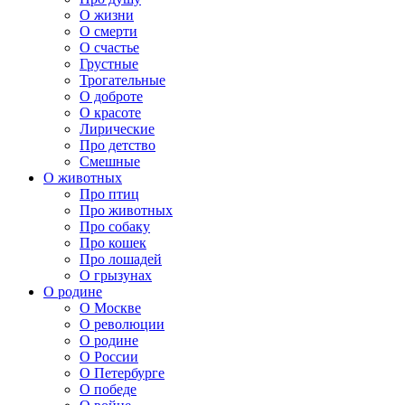
О жизни
О смерти
О счастье
Грустные
Трогательные
О доброте
О красоте
Лирические
Про детство
Смешные
О животных
Про птиц
Про животных
Про собаку
Про кошек
Про лошадей
О грызунах
О родине
О Москве
О революции
О родине
О России
О Петербурге
О победе