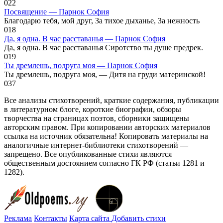
0
22
Посвящение — Парнок София
Благодарю тебя, мой друг, За тихое дыханье, За нежность
0
18
Да, я одна. В час расставанья — Парнок София
Да, я одна. В час расставанья Сиротство ты душе предрек.
0
19
Ты дремлешь, подруга моя — Парнок София
Ты дремлешь, подруга моя, — Дитя на груди материнской!
0
37
Все анализы стихотворений, краткие содержания, публикации
в литературном блоге, короткие биографии, обзоры
творчества на страницах поэтов, сборники защищены
авторским правом. При копировании авторских материалов
ссылка на источник обязательна! Копировать материалы на
аналогичные интернет-библиотеки стихотворений —
запрещено. Все опубликованные стихи являются
общественным достоянием согласно ГК РФ (статьи 1281 и
1282).
Реклама
Контакты
Карта сайта
Добавить стихи