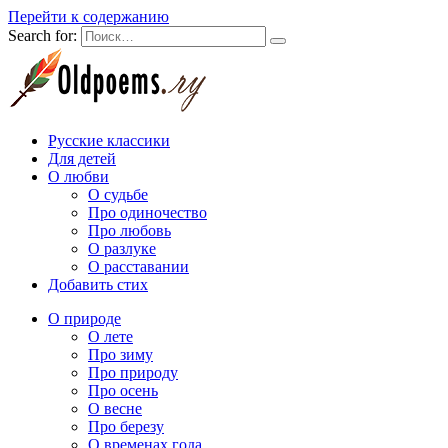
Перейти к содержанию
Search for:
Русские классики
Для детей
О любви
О судьбе
Про одиночество
Про любовь
О разлуке
О расставании
Добавить стих
О природе
О лете
Про зиму
Про природу
Про осень
О весне
Про березу
О временах года