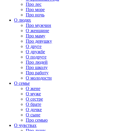
Про лес
Про море
Про ночь
О людях
Про мужчин
О женщине
Про маму
Про девушку
О друге
О дружбе
О подруге
Про людей
Про школу
Про работу
О молодости
О семье
О жене
О муже
О сестре
О брате
О дочке
О сыне
Про семью
О чувствах
Про душу