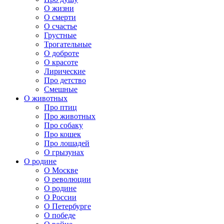
О жизни
О смерти
О счастье
Грустные
Трогательные
О доброте
О красоте
Лирические
Про детство
Смешные
О животных
Про птиц
Про животных
Про собаку
Про кошек
Про лошадей
О грызунах
О родине
О Москве
О революции
О родине
О России
О Петербурге
О победе