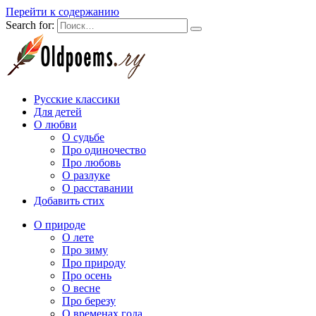
Перейти к содержанию
Search for:
Русские классики
Для детей
О любви
О судьбе
Про одиночество
Про любовь
О разлуке
О расставании
Добавить стих
О природе
О лете
Про зиму
Про природу
Про осень
О весне
Про березу
О временах года