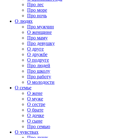
Про лес
Про море
Про ночь
О людях
Про мужчин
О женщине
Про маму
Про девушку
О друге
О дружбе
О подруге
Про людей
Про школу
Про работу
О молодости
О семье
О жене
О муже
О сестре
О брате
О дочке
О сыне
Про семью
О чувствах
Про душу