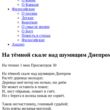
О войне
О Кавказе
Философские
О поэзии
Легкие
Короткие
О смысле жизни
О Боге
Повесть в стихах
Философские
Анализ
На тёмной скале над шумящим Днепро
На чтение
1 мин
Просмотров
30
На тёмной скале над шумящим Днепром
Растёт деревцо молодое;
Деревцо моё ветер ни ночью, ни днём
Не может оставить в покое;
И, лист обрывая, ломает и гнёт,
Но с берега в волны никак не сорвёт.
Таков несчастливец, гонимый судьбой;
Хоть взяты желанья могилой,