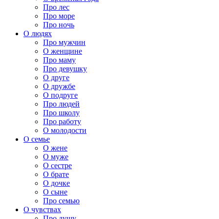
Про лес
Про море
Про ночь
О людях
Про мужчин
О женщине
Про маму
Про девушку
О друге
О дружбе
О подруге
Про людей
Про школу
Про работу
О молодости
О семье
О жене
О муже
О сестре
О брате
О дочке
О сыне
Про семью
О чувствах
Про душу