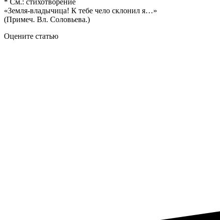
* См.: стихотворение
«Земля-владычица! К тебе чело склонил я…»
(Примеч. Вл. Соловьева.)
Оцените статью