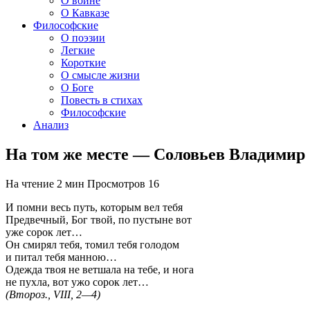
О войне
О Кавказе
Философские
О поэзии
Легкие
Короткие
О смысле жизни
О Боге
Повесть в стихах
Философские
Анализ
На том же месте — Соловьев Владимир
На чтение
2 мин
Просмотров
16
И помни весь путь, которым вел тебя
Предвечный, Бог твой, по пустыне вот
уже сорок лет…
Он смирял тебя, томил тебя голодом
и питал тебя манною…
Одежда твоя не ветшала на тебе, и нога
не пухла, вот ужо сорок лет…
(Второз., VIII, 2—4)