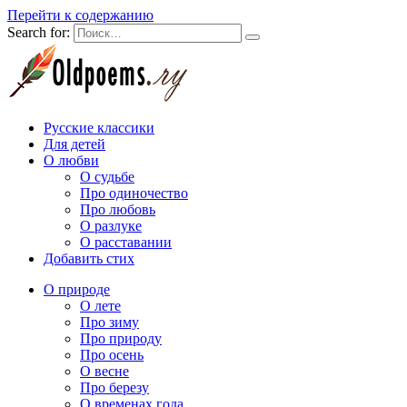
Перейти к содержанию
Search for:
Русские классики
Для детей
О любви
О судьбе
Про одиночество
Про любовь
О разлуке
О расставании
Добавить стих
О природе
О лете
Про зиму
Про природу
Про осень
О весне
Про березу
О временах года