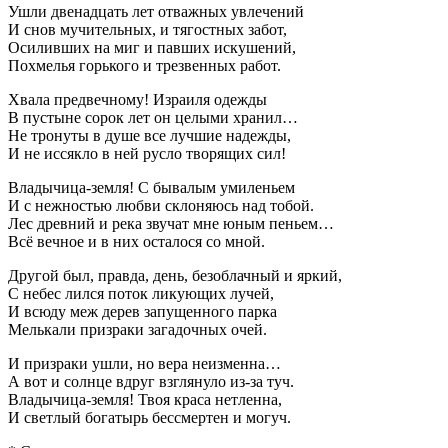
Ушли двенадцать лет отважных увлечений
И снов мучительных, и тягостных забот,
Осиливших на миг и павших искушений,
Похмелья горького и трезвенных работ.
Хвала предвечному! Израиля одежды
В пустыне сорок лет он целыми хранил…
Не тронуты в душе все лучшие надежды,
И не иссякло в ней русло творящих сил!
Владычица-земля! С бывалым умиленьем
И с нежностью любви склоняюсь над тобой.
Лес древний и река звучат мне юным пеньем…
Всё вечное и в них осталося со мной.
Другой был, правда, день, безоблачный и яркий,
С небес лился поток ликующих лучей,
И всюду меж дерев запущенного парка
Мелькали призраки загадочных очей.
И призраки ушли, но вера неизменна…
А вот и солнце вдруг взглянуло из-за туч.
Владычица-земля! Твоя краса нетленна,
И светлый богатырь бессмертен и могуч.