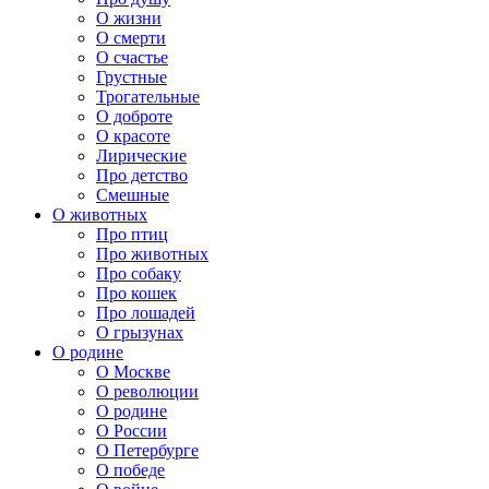
О жизни
О смерти
О счастье
Грустные
Трогательные
О доброте
О красоте
Лирические
Про детство
Смешные
О животных
Про птиц
Про животных
Про собаку
Про кошек
Про лошадей
О грызунах
О родине
О Москве
О революции
О родине
О России
О Петербурге
О победе