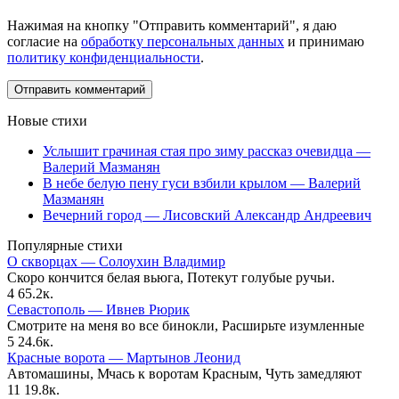
Нажимая на кнопку "Отправить комментарий", я даю
согласие на
обработку персональных данных
и принимаю
политику конфиденциальности
.
Новые стихи
Услышит грачиная стая про зиму рассказ очевидца —
Валерий Мазманян
В небе белую пену гуси взбили крылом — Валерий
Мазманян
Вечерний город — Лисовский Александр Андреевич
Популярные стихи
О скворцах — Солоухин Владимир
Скоро кончится белая вьюга, Потекут голубые ручьи.
4
65.2к.
Севастополь — Ивнев Рюрик
Смотрите на меня во все бинокли, Расширьте изумленные
5
24.6к.
Красные ворота — Мартынов Леонид
Автомашины, Мчась к воротам Красным, Чуть замедляют
11
19.8к.