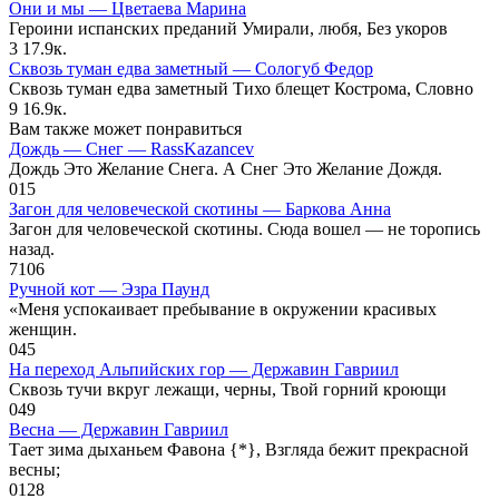
Они и мы — Цветаева Марина
Героини испанских преданий Умирали, любя, Без укоров
3
17.9к.
Сквозь туман едва заметный — Сологуб Федор
Сквозь туман едва заметный Тихо блещет Кострома, Словно
9
16.9к.
Вам также может понравиться
Дождь — Снег — RassKazancev
Дождь Это Желание Снега. А Снег Это Желание Дождя.
0
15
Загон для человеческой скотины — Баркова Анна
Загон для человеческой скотины. Сюда вошел — не торопись
назад.
7
106
Ручной кот — Эзра Паунд
«Меня успокаивает пребывание в окружении красивых
женщин.
0
45
На переход Альпийских гор — Державин Гавриил
Сквозь тучи вкруг лежащи, черны, Твой горний кроющи
0
49
Весна — Державин Гавриил
Тает зима дыханьем Фавона {*}, Взгляда бежит прекрасной
весны;
0
128