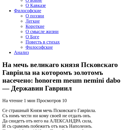
О войне
О Кавказе
Философские
О поэзии
Легкие
Короткие
О смысле жизни
О Боге
Повесть в стихах
Философские
Анализ
На мечь великаго князя Псковскаго
Гавріила на которомъ золотомъ
насечено: honorem meum nemini dabo
— Державин Гавриил
На чтение
1 мин
Просмотров
10
Се страшный Князя мечь Псковскаго Гавріила.
Съ нимъ чести ни кому своей не отдалъ онъ.
Да снидетъ отъ него на АЛЕКСАНДРА сила,
И съ срамомъ побежитъ отъ насъ Наполеонъ.