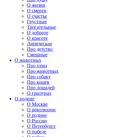
О жизни
О смерти
О счастье
Грустные
Трогательные
О доброте
О красоте
Лирические
Про детство
Смешные
О животных
Про птиц
Про животных
Про собаку
Про кошек
Про лошадей
О грызунах
О родине
О Москве
О революции
О родине
О России
О Петербурге
О победе