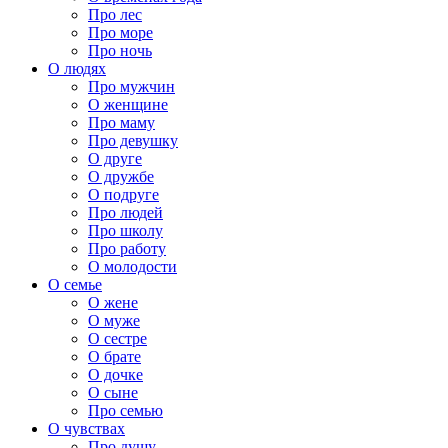
Про лес
Про море
Про ночь
О людях
Про мужчин
О женщине
Про маму
Про девушку
О друге
О дружбе
О подруге
Про людей
Про школу
Про работу
О молодости
О семье
О жене
О муже
О сестре
О брате
О дочке
О сыне
Про семью
О чувствах
Про душу