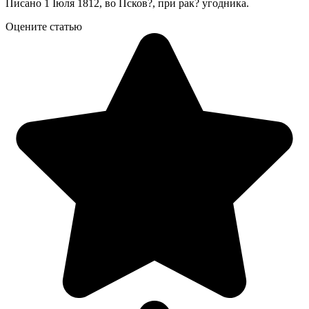
Писано 1 Іюля 1812, во Псков?, при рак? угодника.
Оцените статью