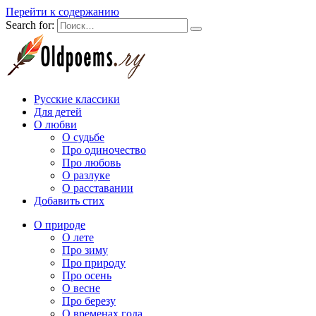
Перейти к содержанию
Search for:
Русские классики
Для детей
О любви
О судьбе
Про одиночество
Про любовь
О разлуке
О расставании
Добавить стих
О природе
О лете
Про зиму
Про природу
Про осень
О весне
Про березу
О временах года