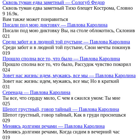
Сквозь туман едва заметный — Сологуб Федор
Сквозь туман едва заметный Тихо блещет Кострома, Словно
9
16.9к.
Вам также может понравиться
Писали под мою диктовку — Павлова Каролина
Писали под мою диктовку Вы, на столе облокотись, Склонив
0
21
Среди забот и в людной той пустыне — Павлова Каролина
Среди забот и в людной той пустыне, Свои мечты покинув
0
19
Прошло сполна все то, что было — Павлова Каролина
Прошло сполна все то, что было, Рассудок чувство покорил
0
24
Зовет нас жизнь: идем, мужаясь, все мы — Павлова Каролина
Зовет нас жизнь: идем, мужаясь, все мы; Но в краткий
0
31
Серенада — Павлова Каролина
Ты все, что сердцу мило, С чем я сжился умом: Ты мне
0
25
Шепот грустный, говор тайный — Павлова Каролина
Шепот грустный, говор тайный, Как в груди проснешься
0
29
Меняясь долгими речами — Павлова Каролина
Меняясь долгими речами, Когда сидим в вечерний час
0
19