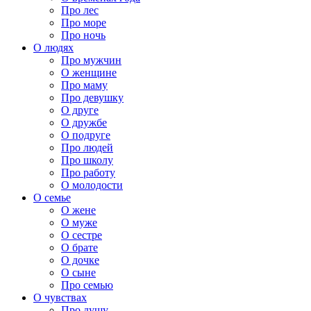
Про лес
Про море
Про ночь
О людях
Про мужчин
О женщине
Про маму
Про девушку
О друге
О дружбе
О подруге
Про людей
Про школу
Про работу
О молодости
О семье
О жене
О муже
О сестре
О брате
О дочке
О сыне
Про семью
О чувствах
Про душу