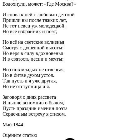
Вздохнули, может: «Где Москва?»
И снова к ней с любовью детской
Пришли вы после тяжких лет,
Не тот певец уж молодецкой,
Но всё избранник и поэт;
Но всё на светские волненья
Смотря с душевной высоты;
Но веря в силу вдохновенья
И в святость песни и мечты;
Но снов младых не отвергая,
Но в битве духом устоя.
Так пусть и я уже другая,
Но не отступница и я.
Заговоря о днях рассвета
И нынче вспомнив о былом,
Пусть праздник именин поэта
Сердечным встречу я стихом.
Май 1844
Оцените статью