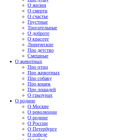
О жизни
О смерти
О счастье
Грустные
Трогательные
О доброте
О красоте
Лирические
Про детство
Смешные
О животных
Про птиц
Про животных
Про собаку
Про кошек
Про лошадей
О грызунах
О родине
О Москве
О революции
О родине
О России
О Петербурге
О победе