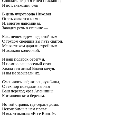
Сошлась не раз я с ней нежданно,
И вот, знакомая, она
В день чудотворца Николая
Опять является ко мне
И, многое напоминая,
Заводит речь о старине —
Как, пешеходцем недостойным
С трудом свершив вы путь святой,
Меня стихом дарили стройным
И ложкою колесовой.
И ваш подарок берегу я,
И помню ваш веселый стих.
Хвала тем дням! Вдали кочуя,
И вы не забывали их.
Сменилось всё; жилец чужбины,
С тех пор поведали вы нам
Ваш переход чрез Апеннины
К италиянским берегам.
Но той страны, где сердце дома,
Неколебимы в нем права:
И вы, услышав: «Ecce Roma!»,