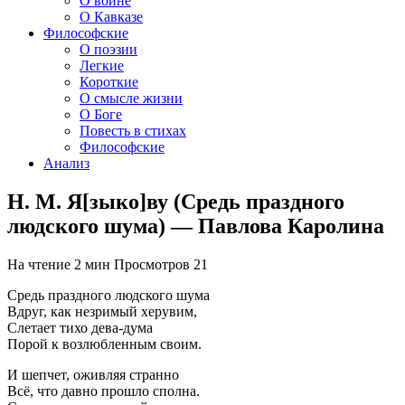
О войне
О Кавказе
Философские
О поэзии
Легкие
Короткие
О смысле жизни
О Боге
Повесть в стихах
Философские
Анализ
Н. М. Я[зыко]ву (Средь праздного
людского шума) — Павлова Каролина
На чтение
2 мин
Просмотров
21
Средь праздного людского шума
Вдруг, как незримый херувим,
Слетает тихо дева-дума
Порой к возлюбленным своим.
И шепчет, оживляя странно
Всё, что давно прошло сполна.