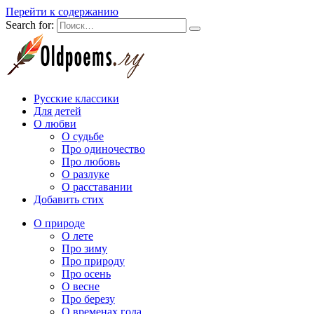
Перейти к содержанию
Search for:
Русские классики
Для детей
О любви
О судьбе
Про одиночество
Про любовь
О разлуке
О расставании
Добавить стих
О природе
О лете
Про зиму
Про природу
Про осень
О весне
Про березу
О временах года