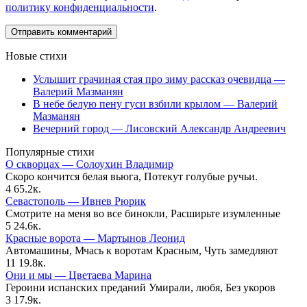
политику конфиденциальности
.
Новые стихи
Услышит грачиная стая про зиму рассказ очевидца —
Валерий Мазманян
В небе белую пену гуси взбили крылом — Валерий
Мазманян
Вечерний город — Лисовский Александр Андреевич
Популярные стихи
О скворцах — Солоухин Владимир
Скоро кончится белая вьюга, Потекут голубые ручьи.
4
65.2к.
Севастополь — Ивнев Рюрик
Смотрите на меня во все бинокли, Расширьте изумленные
5
24.6к.
Красные ворота — Мартынов Леонид
Автомашины, Мчась к воротам Красным, Чуть замедляют
11
19.8к.
Они и мы — Цветаева Марина
Героини испанских преданий Умирали, любя, Без укоров
3
17.9к.