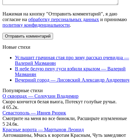
Нажимая на кнопку "Отправить комментарий", я даю
согласие на
обработку персональных данных
и принимаю
политику конфиденциальности
.
Новые стихи
Услышит грачиная стая про зиму рассказ очевидца —
Валерий Мазманян
В небе белую пену гуси взбили крылом — Валерий
Мазманян
Вечерний город — Лисовский Александр Андреевич
Популярные стихи
О скворцах — Солоухин Владимир
Скоро кончится белая вьюга, Потекут голубые ручьи.
4
65.2к.
Севастополь — Ивнев Рюрик
Смотрите на меня во все бинокли, Расширьте изумленные
5
24.6к.
Красные ворота — Мартынов Леонид
Автомашины, Мчась к воротам Красным, Чуть замедляют