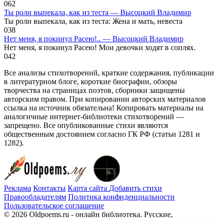
0
62
Ты роли выпекала, как из теста — Высоцкий Владимир
Ты роли выпекала, как из теста: Жена и мать, невеста
0
38
Нет меня, я покинул Расею!.. — Высоцкий Владимир
Нет меня, я покинул Расею! Мои девочки ходят в соплях.
0
42
Все анализы стихотворений, краткие содержания, публикации
в литературном блоге, короткие биографии, обзоры
творчества на страницах поэтов, сборники защищены
авторским правом. При копировании авторских материалов
ссылка на источник обязательна! Копировать материалы на
аналогичные интернет-библиотеки стихотворений —
запрещено. Все опубликованные стихи являются
общественным достоянием согласно ГК РФ (статьи 1281 и
1282).
Реклама
Контакты
Карта сайта
Добавить стихи
Правообладателям
Политика конфиденциальности
Пользовательское соглашение
© 2026 Oldpoems.ru - онлайн библиотека. Русские,