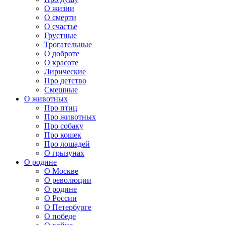
О жизни
О смерти
О счастье
Грустные
Трогательные
О доброте
О красоте
Лирические
Про детство
Смешные
О животных
Про птиц
Про животных
Про собаку
Про кошек
Про лошадей
О грызунах
О родине
О Москве
О революции
О родине
О России
О Петербурге
О победе