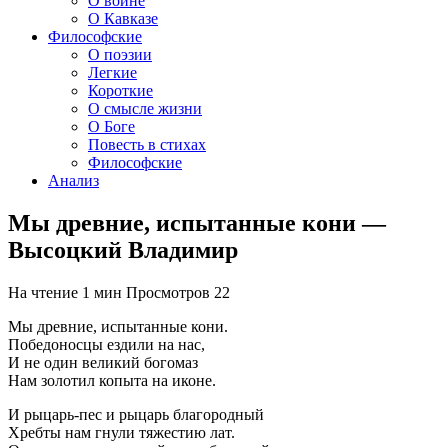
О войне
О Кавказе
Философские
О поэзии
Легкие
Короткие
О смысле жизни
О Боге
Повесть в стихах
Философские
Анализ
Мы древние, испытанные кони —
Высоцкий Владимир
На чтение
1 мин
Просмотров
22
Мы древние, испытанные кони.
Победоносцы ездили на нас,
И не один великий богомаз
Нам золотил копыта на иконе.
И рыцарь-пес и рыцарь благородный
Хребты нам гнули тяжестию лат.