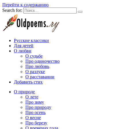
Перейти к содержанию
Search for:
Русские классики
Для детей
О любви
О судьбе
Про одиночество
Про любовь
О разлуке
О расставании
Добавить стих
О природе
О лете
Про зиму
Про природу
Про осень
О весне
Про березу
О временах года