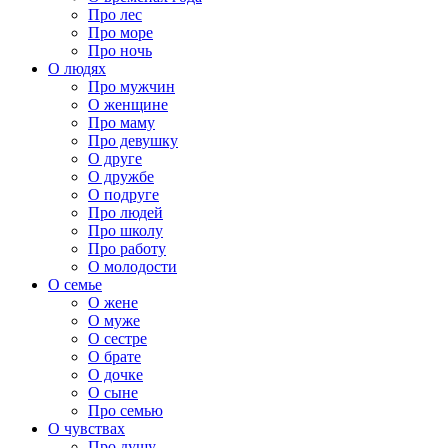
Про лес
Про море
Про ночь
О людях
Про мужчин
О женщине
Про маму
Про девушку
О друге
О дружбе
О подруге
Про людей
Про школу
Про работу
О молодости
О семье
О жене
О муже
О сестре
О брате
О дочке
О сыне
Про семью
О чувствах
Про душу