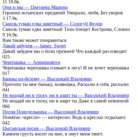
11
19.8к.
Они и мы — Цветаева Марина
Героини испанских преданий Умирали, любя, Без укоров
3
17.9к.
Сквозь туман едва заметный — Сологуб Федор
Сквозь туман едва заметный Тихо блещет Кострома, Словно
9
16.9к.
Вам также может понравиться
Давай забудем — James_Sweet
Давай забудем мы о боли прежней Что каждый раз изводит
0
25
Черепашка — Annanuratova
Черепашка черепашка плавает в лесу! И не хочет черепашка
0
17
Банька по-белому — Высоцкий Владимир
Протопи ты мне баньку, хозяюшка, Раскалю я себя, распалю
0
41
Не впадай ни в тоску, ни в азарт ты — Высоцкий Владимир
Не впадай ни в тоску, ни в азарт ты Даже в самой невинной
0
66
Песня Понедельника — Высоцкий Владимир
Понятие «кресло» — интересно: Ведь в креслах отдыхают.
0
42
Цыганская песня — Высоцкий Владимир
Камнем грусть висит на мне, в омут меня тянет.