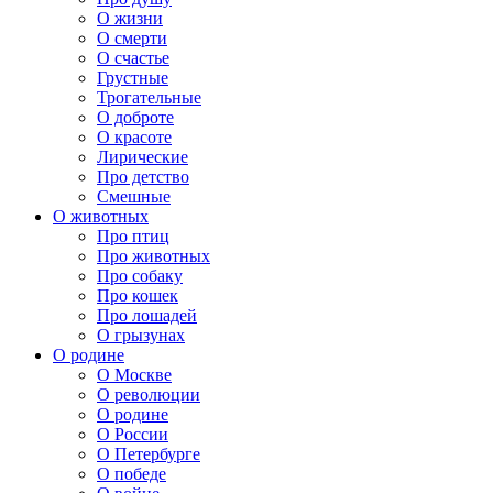
О жизни
О смерти
О счастье
Грустные
Трогательные
О доброте
О красоте
Лирические
Про детство
Смешные
О животных
Про птиц
Про животных
Про собаку
Про кошек
Про лошадей
О грызунах
О родине
О Москве
О революции
О родине
О России
О Петербурге
О победе