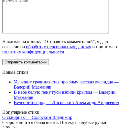
Нажимая на кнопку "Отправить комментарий", я даю
согласие на
обработку персональных данных
и принимаю
политику конфиденциальности
.
Новые стихи
Услышит грачиная стая про зиму рассказ очевидца —
Валерий Мазманян
В небе белую пену гуси взбили крылом — Валерий
Мазманян
Вечерний город — Лисовский Александр Андреевич
Популярные стихи
О скворцах — Солоухин Владимир
Скоро кончится белая вьюга, Потекут голубые ручьи.
4
65.2к.