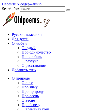
Перейти к содержанию
Search for:
Русские классики
Для детей
О любви
О судьбе
Про одиночество
Про любовь
О разлуке
О расставании
Добавить стих
О природе
О лете
Про зиму
Про природу
Про осень
О весне
Про березу
О временах года