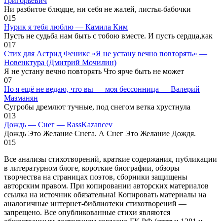
Григорьевич
Ни разбитое блюдце, ни себя не жалей, листья-бабочки
0
15
Нурик я тебя люблю — Камила Ким
Пусть не судьба нам быть с тобою вместе. И пусть сердца,как
0
17
Стих для Астрид Феникс «Я не устану вечно повторять» —
Новенктура (Дмитрий Мочилин)
Я не устану вечно повторять Что ярче быть не может
0
7
Но я ещё не ведаю, что вы — моя бессонница — Валерий
Мазманян
Сугробы дремлют тучные, под снегом ветка хрустнула
0
13
Дождь — Снег — RassKazancev
Дождь Это Желание Снега. А Снег Это Желание Дождя.
0
15
Все анализы стихотворений, краткие содержания, публикации
в литературном блоге, короткие биографии, обзоры
творчества на страницах поэтов, сборники защищены
авторским правом. При копировании авторских материалов
ссылка на источник обязательна! Копировать материалы на
аналогичные интернет-библиотеки стихотворений —
запрещено. Все опубликованные стихи являются