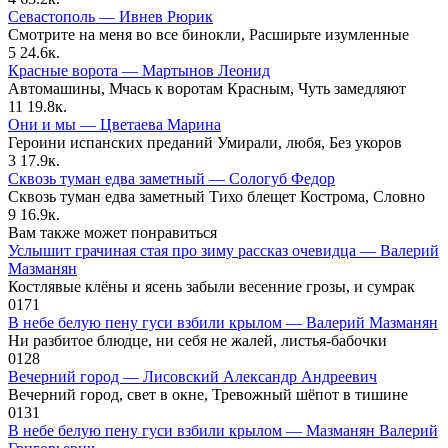
Севастополь — Ивнев Рюрик
Смотрите на меня во все бинокли, Расширьте изумленные
5
24.6к.
Красные ворота — Мартынов Леонид
Автомашины, Мчась к воротам Красным, Чуть замедляют
11
19.8к.
Они и мы — Цветаева Марина
Героини испанских преданий Умирали, любя, Без укоров
3
17.9к.
Сквозь туман едва заметный — Сологуб Федор
Сквозь туман едва заметный Тихо блещет Кострома, Словно
9
16.9к.
Вам также может понравиться
Услышит грачиная стая про зиму рассказ очевидца — Валерий
Мазманян
Костлявые клёны и ясень забыли весенние грозы, и сумрак
0
171
В небе белую пену гуси взбили крылом — Валерий Мазманян
Ни разбитое блюдце, ни себя не жалей, листья-бабочки
0
128
Вечерний город — Лисовский Александр Андреевич
Вечерний город, свет в окне, Тревожный шёпот в тишине
0
131
В небе белую пену гуси взбили крылом — Мазманян Валерий