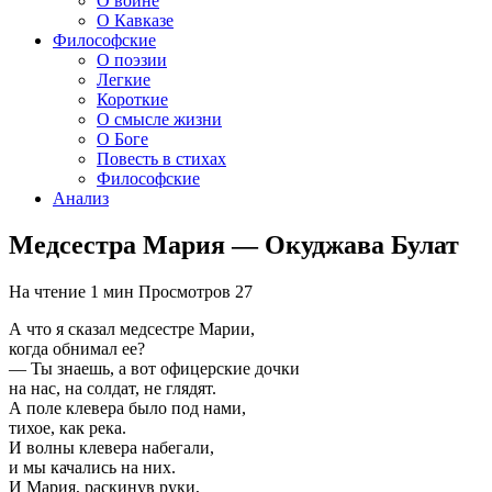
О войне
О Кавказе
Философские
О поэзии
Легкие
Короткие
О смысле жизни
О Боге
Повесть в стихах
Философские
Анализ
Медсестра Мария — Окуджава Булат
На чтение
1 мин
Просмотров
27
А что я сказал медсестре Марии,
когда обнимал ее?
— Ты знаешь, а вот офицерские дочки
на нас, на солдат, не глядят.
А поле клевера было под нами,
тихое, как река.
И волны клевера набегали,
и мы качались на них.
И Мария, раскинув руки,