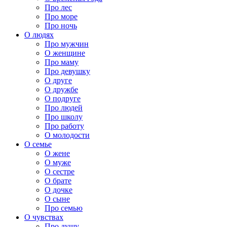
Про лес
Про море
Про ночь
О людях
Про мужчин
О женщине
Про маму
Про девушку
О друге
О дружбе
О подруге
Про людей
Про школу
Про работу
О молодости
О семье
О жене
О муже
О сестре
О брате
О дочке
О сыне
Про семью
О чувствах
Про душу