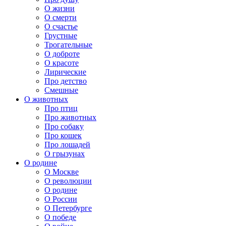
О жизни
О смерти
О счастье
Грустные
Трогательные
О доброте
О красоте
Лирические
Про детство
Смешные
О животных
Про птиц
Про животных
Про собаку
Про кошек
Про лошадей
О грызунах
О родине
О Москве
О революции
О родине
О России
О Петербурге
О победе