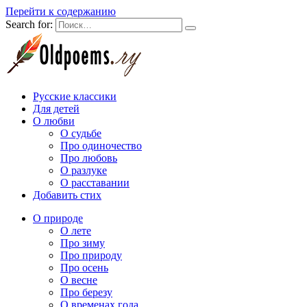
Перейти к содержанию
Search for:
Русские классики
Для детей
О любви
О судьбе
Про одиночество
Про любовь
О разлуке
О расставании
Добавить стих
О природе
О лете
Про зиму
Про природу
Про осень
О весне
Про березу
О временах года