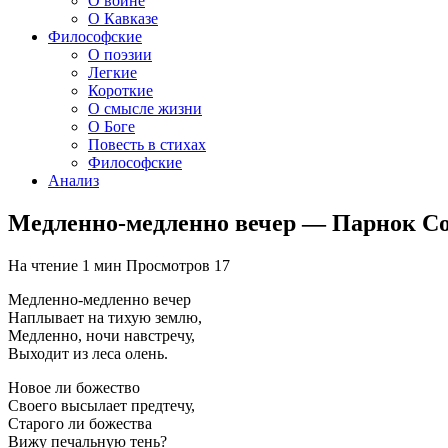
О войне
О Кавказе
Философские
О поэзии
Легкие
Короткие
О смысле жизни
О Боге
Повесть в стихах
Философские
Анализ
Медленно-медленно вечер — Парнок С
На чтение
1 мин
Просмотров
17
Медленно-медленно вечер
Наплывает на тихую землю,
Медленно, ночи навстречу,
Выходит из леса олень.
Новое ли божество
Своего высылает предтечу,
Старого ли божества
Вижу печальную тень?