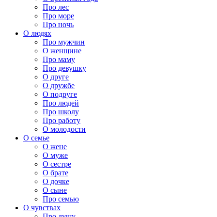
Про лес
Про море
Про ночь
О людях
Про мужчин
О женщине
Про маму
Про девушку
О друге
О дружбе
О подруге
Про людей
Про школу
Про работу
О молодости
О семье
О жене
О муже
О сестре
О брате
О дочке
О сыне
Про семью
О чувствах
Про душу