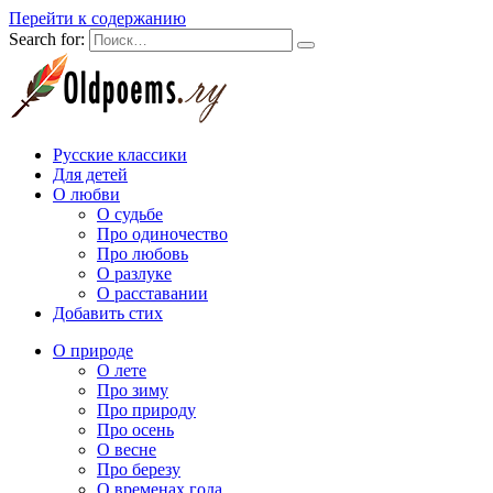
Перейти к содержанию
Search for:
Русские классики
Для детей
О любви
О судьбе
Про одиночество
Про любовь
О разлуке
О расставании
Добавить стих
О природе
О лете
Про зиму
Про природу
Про осень
О весне
Про березу
О временах года