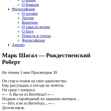
О войне
О Кавказе
Философские
О поэзии
Легкие
Короткие
О смысле жизни
О Боге
Повесть в стихах
Философские
Анализ
Марк Шагал — Рождественский
Роберт
На чтение
2 мин
Просмотров
39
Он стар и похож на свое одиночество.
Ему рассуждать о погоде не хочется.
Он сразу с вопроса:
«— А Вы не из Витебска?.»—
Пиджак старомодный на лацканах вытерся…
«—Нет, я не из Витебска…»—
Долгая пауза.