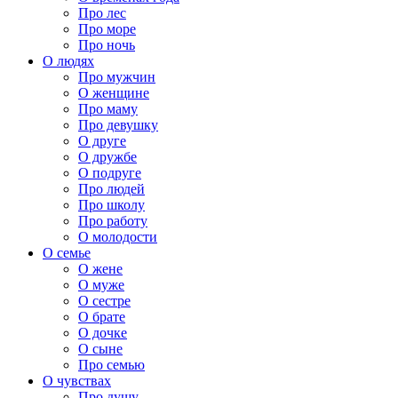
Про лес
Про море
Про ночь
О людях
Про мужчин
О женщине
Про маму
Про девушку
О друге
О дружбе
О подруге
Про людей
Про школу
Про работу
О молодости
О семье
О жене
О муже
О сестре
О брате
О дочке
О сыне
Про семью
О чувствах
Про душу