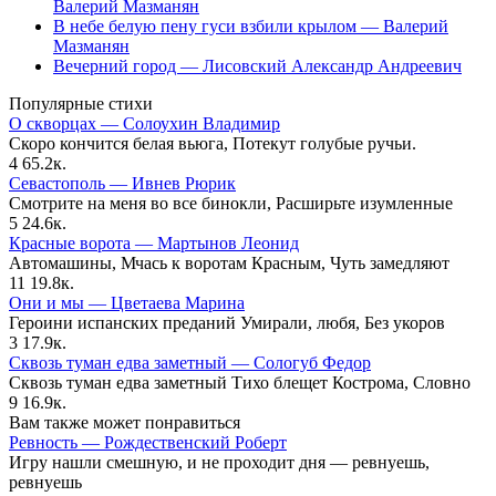
Валерий Мазманян
В небе белую пену гуси взбили крылом — Валерий
Мазманян
Вечерний город — Лисовский Александр Андреевич
Популярные стихи
О скворцах — Солоухин Владимир
Скоро кончится белая вьюга, Потекут голубые ручьи.
4
65.2к.
Севастополь — Ивнев Рюрик
Смотрите на меня во все бинокли, Расширьте изумленные
5
24.6к.
Красные ворота — Мартынов Леонид
Автомашины, Мчась к воротам Красным, Чуть замедляют
11
19.8к.
Они и мы — Цветаева Марина
Героини испанских преданий Умирали, любя, Без укоров
3
17.9к.
Сквозь туман едва заметный — Сологуб Федор
Сквозь туман едва заметный Тихо блещет Кострома, Словно
9
16.9к.
Вам также может понравиться
Ревность — Рождественский Роберт
Игру нашли смешную, и не проходит дня — ревнуешь,
ревнуешь