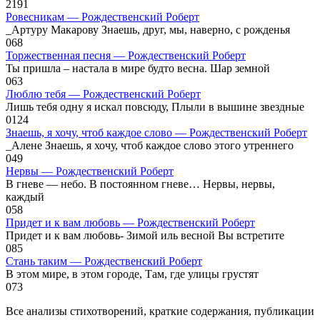
2
191
Ровесникам — Рождественский Роберт
_Артуру Макарову Знаешь, друг, мы, наверно, с рожденья
0
68
Торжественная песня — Рождественский Роберт
Ты пришла – настала в мире будто весна. Шар земной
0
63
Люблю тебя — Рождественский Роберт
Лишь тебя одну я искал повсюду, Плыли в вышине звездные
0
124
Знаешь, я хочу, чтоб каждое слово — Рождественский Роберт
_Алене Знаешь, я хочу, чтоб каждое слово этого утреннего
0
49
Нервы — Рождественский Роберт
В гневе — небо. В постоянном гневе… Нервы, нервы,
каждый
0
58
Придет и к вам любовь — Рождественский Роберт
Придет и к вам любовь- Зимой иль весной Вы встретите
0
85
Стань таким — Рождественский Роберт
В этом мире, в этом городе, Там, где улицы грустят
0
73
Все анализы стихотворений, краткие содержания, публикации