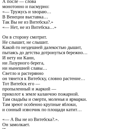
А после — слова
монотонно и пасмурно:
«— Тружусь и хвораю…
В Венеции выставка…
Так Вы не из Витебска?.»
«— Нет, не из Витебска…»
Он в сторону смотрит.
Не слышит, не слышит.
Какой-то нездешней далекостью дышит,
пытаясь до детства дотронуться бережно…
И нету ни Канн,
ни Лазурного берега,
ни нынешней славы…
Светло и растерянно
он тянется к Витебску, словно растение…
Тот Витебск его —
пропыленный и жаркий —
приколот к земле каланчою пожарной.
Там свадьбы и смерти, моленья и ярмарки.
Там зреют особенно крупные яблоки,
и сонный извозчик по площади катит…
«— А Вы не из Витебска?.».
Он замолкает.