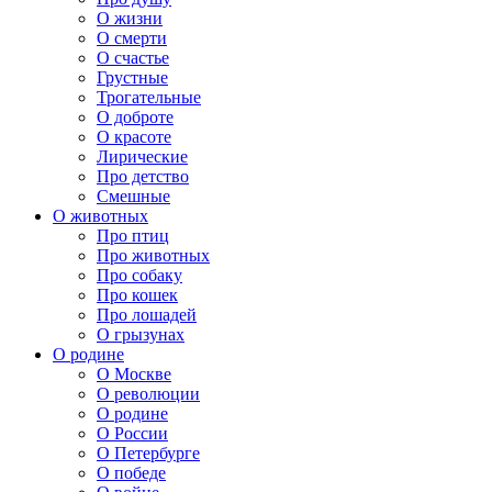
О жизни
О смерти
О счастье
Грустные
Трогательные
О доброте
О красоте
Лирические
Про детство
Смешные
О животных
Про птиц
Про животных
Про собаку
Про кошек
Про лошадей
О грызунах
О родине
О Москве
О революции
О родине
О России
О Петербурге
О победе