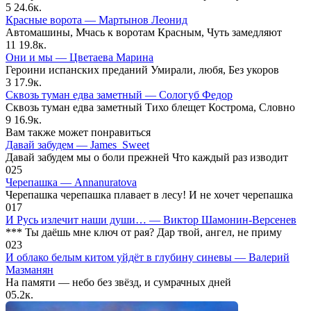
5
24.6к.
Красные ворота — Мартынов Леонид
Автомашины, Мчась к воротам Красным, Чуть замедляют
11
19.8к.
Они и мы — Цветаева Марина
Героини испанских преданий Умирали, любя, Без укоров
3
17.9к.
Сквозь туман едва заметный — Сологуб Федор
Сквозь туман едва заметный Тихо блещет Кострома, Словно
9
16.9к.
Вам также может понравиться
Давай забудем — James_Sweet
Давай забудем мы о боли прежней Что каждый раз изводит
0
25
Черепашка — Annanuratova
Черепашка черепашка плавает в лесу! И не хочет черепашка
0
17
И Русь излечит наши души… — Виктор Шамонин-Версенев
*** Ты даёшь мне ключ от рая? Дар твой, ангел, не приму
0
23
И облако белым китом уйдёт в глубину синевы — Валерий
Мазманян
На памяти — небо без звёзд, и сумрачных дней
0
5.2к.