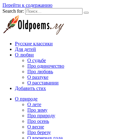
Перейти к содержанию
Search for:
Русские классики
Для детей
О любви
О судьбе
Про одиночество
Про любовь
О разлуке
О расставании
Добавить стих
О природе
О лете
Про зиму
Про природу
Про осень
О весне
Про березу
О временах года