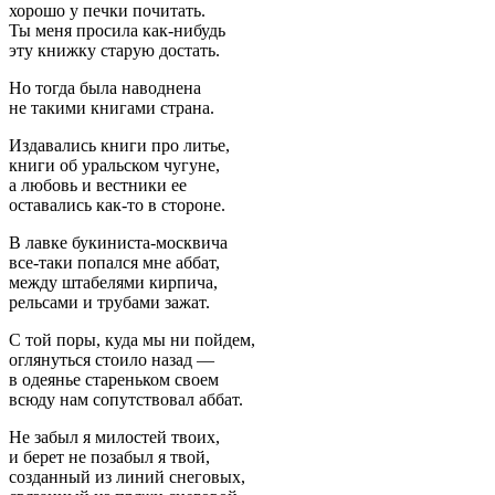
хорошо у печки почитать.
Ты меня просила как-нибудь
эту книжку старую достать.
Но тогда была наводнена
не такими книгами страна.
Издавались книги про литье,
книги об уральском чугуне,
а любовь и вестники ее
оставались как-то в стороне.
В лавке букиниста-москвича
все-таки попался мне аббат,
между штабелями кирпича,
рельсами и трубами зажат.
С той поры, куда мы ни пойдем,
оглянуться стоило назад —
в одеянье стареньком своем
всюду нам сопутствовал аббат.
Не забыл я милостей твоих,
и берет не позабыл я твой,
созданный из линий снеговых,