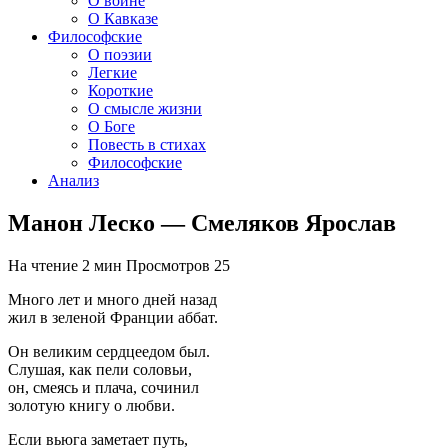
О войне
О Кавказе
Философские
О поэзии
Легкие
Короткие
О смысле жизни
О Боге
Повесть в стихах
Философские
Анализ
Манон Леско — Смеляков Ярослав
На чтение
2 мин
Просмотров
25
Много лет и много дней назад
жил в зеленой Франции аббат.
Он великим сердцеедом был.
Слушая, как пели соловьи,
он, смеясь и плача, сочинил
золотую книгу о любви.
Если вьюга заметает путь,