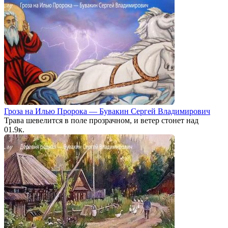
Гроза на Илью Пророка — Бувакин Сергей Владимирович
Трава шевелится в поле прозрачном, и ветер стонет над
0
1.9к.