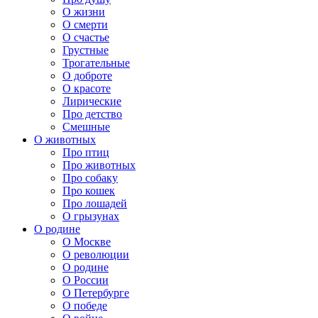
О жизни
О смерти
О счастье
Грустные
Трогательные
О доброте
О красоте
Лирические
Про детство
Смешные
О животных
Про птиц
Про животных
Про собаку
Про кошек
Про лошадей
О грызунах
О родине
О Москве
О революции
О родине
О России
О Петербурге
О победе