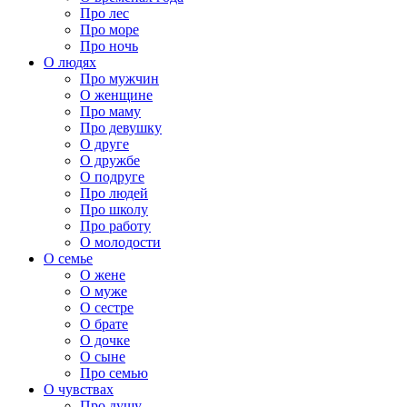
Про лес
Про море
Про ночь
О людях
Про мужчин
О женщине
Про маму
Про девушку
О друге
О дружбе
О подруге
Про людей
Про школу
Про работу
О молодости
О семье
О жене
О муже
О сестре
О брате
О дочке
О сыне
Про семью
О чувствах
Про душу