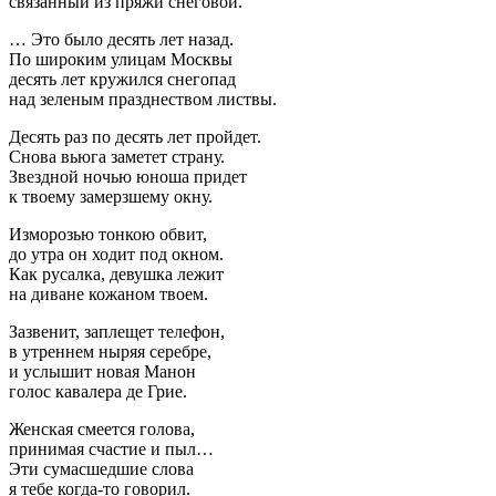
связанный из пряжи снеговой.
… Это было десять лет назад.
По широким улицам Москвы
десять лет кружился снегопад
над зеленым празднеством листвы.
Десять раз по десять лет пройдет.
Снова вьюга заметет страну.
Звездной ночью юноша придет
к твоему замерзшему окну.
Изморозью тонкою обвит,
до утра он ходит под окном.
Как русалка, девушка лежит
на диване кожаном твоем.
Зазвенит, заплещет телефон,
в утреннем ныряя серебре,
и услышит новая Манон
голос кавалера де Грие.
Женская смеется голова,
принимая счастие и пыл…
Эти сумасшедшие слова
я тебе когда-то говорил.