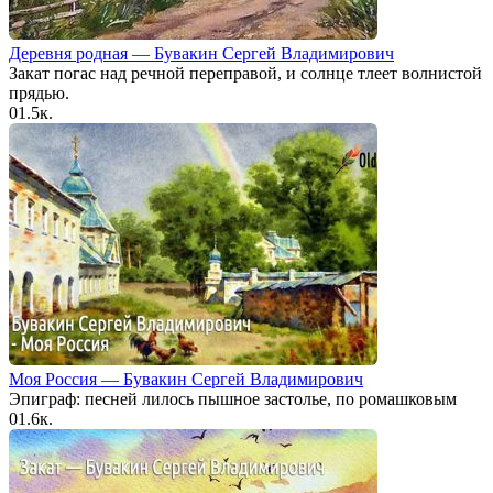
Деревня родная — Бувакин Сергей Владимирович
Закат погас над речной переправой, и солнце тлеет волнистой
прядью.
0
1.5к.
Моя Россия — Бувакин Сергей Владимирович
Эпиграф: песней лилось пышное застолье, по ромашковым
0
1.6к.