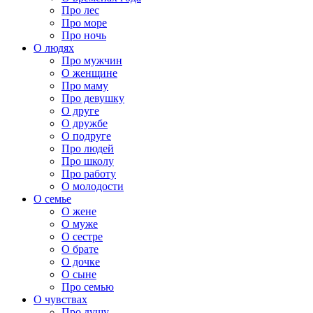
Про лес
Про море
Про ночь
О людях
Про мужчин
О женщине
Про маму
Про девушку
О друге
О дружбе
О подруге
Про людей
Про школу
Про работу
О молодости
О семье
О жене
О муже
О сестре
О брате
О дочке
О сыне
Про семью
О чувствах
Про душу