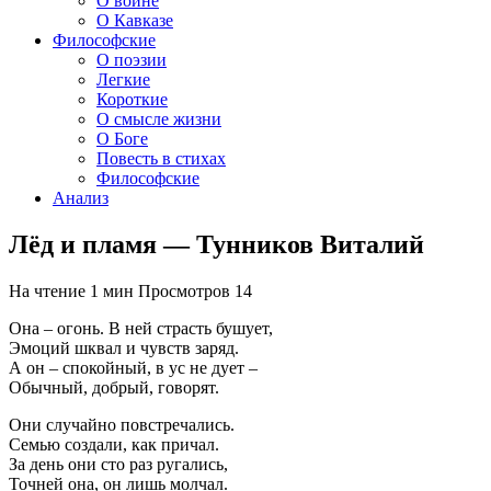
О войне
О Кавказе
Философские
О поэзии
Легкие
Короткие
О смысле жизни
О Боге
Повесть в стихах
Философские
Анализ
Лёд и пламя — Тунников Виталий
На чтение
1 мин
Просмотров
14
Она – огонь. В ней страсть бушует,
Эмоций шквал и чувств заряд.
А он – спокойный, в ус не дует –
Обычный, добрый, говорят.
Они случайно повстречались.
Семью создали, как причал.
За день они сто раз ругались,
Точней она, он лишь молчал.