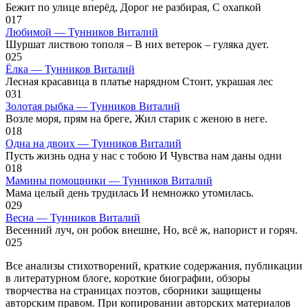
Бежит по улице вперёд, Дорог не разбирая, С охапкой
0
17
Любимой — Тунников Виталий
Шуршат листвою тополя – В них ветерок – гуляка дует.
0
25
Ёлка — Тунников Виталий
Лесная красавица в платье нарядном Стоит, украшая лес
0
31
Золотая рыбка — Тунников Виталий
Возле моря, прям на бреге, Жил старик с женою в неге.
0
18
Одна на двоих — Тунников Виталий
Пусть жизнь одна у нас с тобою И Чувства нам даны одни
0
18
Мамины помощники — Тунников Виталий
Мама целый день трудилась И немножко утомилась.
0
29
Весна — Тунников Виталий
Весенний луч, он робок внешне, Но, всё ж, напорист и горяч.
0
25
Все анализы стихотворений, краткие содержания, публикации
в литературном блоге, короткие биографии, обзоры
творчества на страницах поэтов, сборники защищены
авторским правом. При копировании авторских материалов