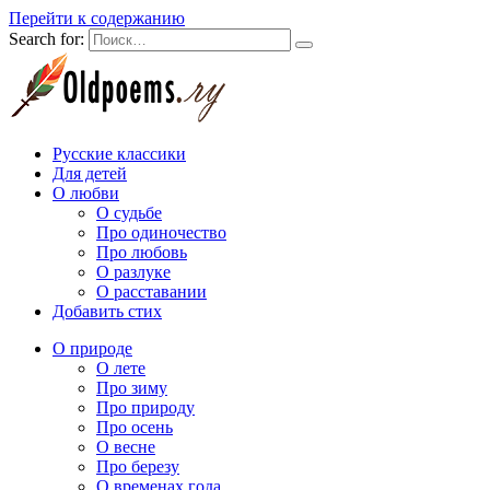
Перейти к содержанию
Search for:
Русские классики
Для детей
О любви
О судьбе
Про одиночество
Про любовь
О разлуке
О расставании
Добавить стих
О природе
О лете
Про зиму
Про природу
Про осень
О весне
Про березу
О временах года