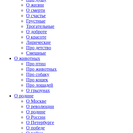
О жизни
О смерти
О счастье
Грустные
Трогательные
О доброте
О красоте
Лирические
Про детство
Смешные
О животных
Про птиц
Про животных
Про собаку
Про кошек
Про лошадей
О грызунах
О родине
О Москве
О революции
О родине
О России
О Петербурге
О победе