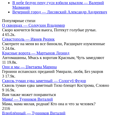
В небе белую пену гуси взбили крылом — Валерий
Мазманян
Вечерний город — Лисовский Александр Андреевич
Популярные стихи
О скворцах — Солоухин Владимир
Скоро кончится белая вьюга, Потекут голубые ручьи.
4
65.2к.
Севастополь — Ивнев Рюрик
Смотрите на меня во все бинокли, Расширьте изумленные
5
24.6к.
Красные ворота — Мартынов Леонид
Автомашины, Мчась к воротам Красным, Чуть замедляют
11
19.8к.
Они и мы — Цветаева Марина
Героини испанских преданий Умирали, любя, Без укоров
3
17.9к.
Сквозь туман едва заметный — Сологуб Федор
Сквозь туман едва заметный Тихо блещет Кострома, Словно
9
16.9к.
Вам также может понравиться
Мама! — Тунников Виталий
Мама, мама милая, родная! Кто она и что за человек?
2
116
Влюблённый — Тунников Виталий