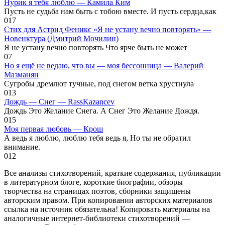
Нурик я тебя люблю — Камила Ким
Пусть не судьба нам быть с тобою вместе. И пусть сердца,как
0
17
Стих для Астрид Феникс «Я не устану вечно повторять» —
Новенктура (Дмитрий Мочилин)
Я не устану вечно повторять Что ярче быть не может
0
7
Но я ещё не ведаю, что вы — моя бессонница — Валерий
Мазманян
Сугробы дремлют тучные, под снегом ветка хрустнула
0
13
Дождь — Снег — RassKazancev
Дождь Это Желание Снега. А Снег Это Желание Дождя.
0
15
Моя первая любовь — Крош
А ведь я люблю, люблю тебя ведь я, Но ты не обратил
внимание.
0
12
Все анализы стихотворений, краткие содержания, публикации
в литературном блоге, короткие биографии, обзоры
творчества на страницах поэтов, сборники защищены
авторским правом. При копировании авторских материалов
ссылка на источник обязательна! Копировать материалы на
аналогичные интернет-библиотеки стихотворений —