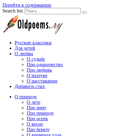
Перейти к содержанию
Search for:
Русские классики
Для детей
О любви
О судьбе
Про одиночество
Про любовь
О разлуке
О расставании
Добавить стих
О природе
О лете
Про зиму
Про природу
Про осень
О весне
Про березу
О временах года