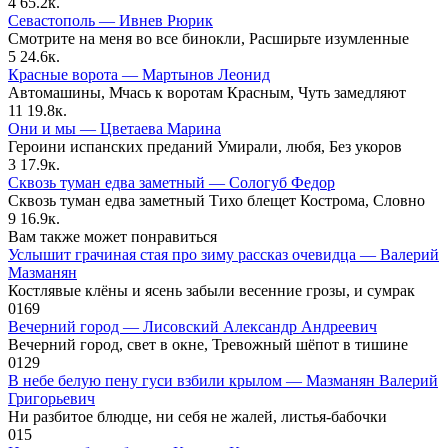
4
65.2к.
Севастополь — Ивнев Рюрик
Смотрите на меня во все бинокли, Расширьте изумленные
5
24.6к.
Красные ворота — Мартынов Леонид
Автомашины, Мчась к воротам Красным, Чуть замедляют
11
19.8к.
Они и мы — Цветаева Марина
Героини испанских преданий Умирали, любя, Без укоров
3
17.9к.
Сквозь туман едва заметный — Сологуб Федор
Сквозь туман едва заметный Тихо блещет Кострома, Словно
9
16.9к.
Вам также может понравиться
Услышит грачиная стая про зиму рассказ очевидца — Валерий
Мазманян
Костлявые клёны и ясень забыли весенние грозы, и сумрак
0
169
Вечерний город — Лисовский Александр Андреевич
Вечерний город, свет в окне, Тревожный шёпот в тишине
0
129
В небе белую пену гуси взбили крылом — Мазманян Валерий
Григорьевич
Ни разбитое блюдце, ни себя не жалей, листья-бабочки
0
15