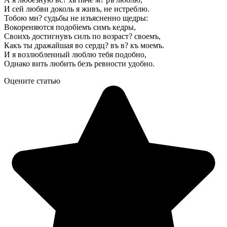
И сей любви доколь я живъ, не истреблю.
Тобою мн? судьбы не изъясненно щедры:
Вокореняются подобіемъ симъ кедры,
Своихъ достигнувъ силъ по возраст? своемъ,
Какъ ты дражайшая во сердц? въ в? къ моемъ.
И я возлюбленный люблю тебя подобно,
Однако вить любить безъ ревности удобно.
Оцените статью