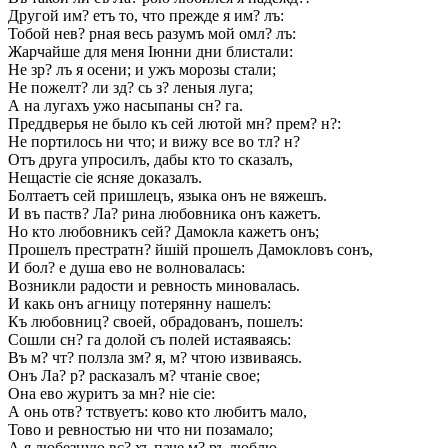
Другой им? етъ то, что прежде я им? лъ:
Тобой нев? рная весь разумъ мой омл? лъ:
Жарчайше для меня Іюнни дни блистали:
Не зр? лъ я осени; и ужъ морозы стали;
Не пожелт? ли зд? сь з? леныя луга;
А на лугахъ ужо насыпаны сн? га.
Преддверья не было къ сей лютой мн? прем? н?:
Не портилось ни что; и вижу все во тл? н?
Отъ друга упросилъ, дабы кто то сказалъ,
Нещастіе сіе ясняе доказалъ.
Болтаетъ сей пришлецъ, языка онъ не вяжешъ.
И въ паств? Ла? рина любовника онъ кажетъ.
Но кто любовникъ сей? Дамокла кажетъ онъ;
Прошелъ престратн? йшій прошелъ Дамокловъ сонъ,
И бол? е душа ево не волновалась:
Возникли радости и ревность миновалась.
И какь онъ агницу потерянну нашелъ:
Къ любовниц? своей, обрадованъ, пошелъ:
Сошли сн? га долой съ полей истаяваясь:
Въ м? чт? ползла зм? я, м? чтою извиваясь.
Онъ Ла? р? расказалъ м? чтаніе свое;
Она ево журитъ за мн? ніе сіе:
А онь отв? тствуетъ: ково кто любитъ мало,
Тово и ревностью ни что ни позамало;
А я любезную вс? хъ паче м? ръ люблю,