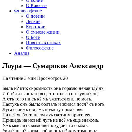
О войне
О Кавказе
Философские
О поэзии
Легкие
Короткие
О смысле жизни
О Боге
Повесть в стихах
Философские
Анализ
Лаура — Сумароков Александр
На чтение
3 мин
Просмотров
20
Былъ н? кто: скромность онъ гораздо ненавид? лъ,
И бр? диль онъ то все, что только онъ увид? лъ;
А отъ того ни съ к? мъ ужиться онъ не могъ.
Пастухъ онъ былъ: болталъ и збился посл? съ ногъ,
Луга своимъ овцамь почасту пром? няя.
На вс? хъ болталъ лугахъ скотину пригоняя.
Пришедъ на новый лугъ не вс? мъ еще знакомъ,
Ужъ мыслить вымолвить худое что о комъ.
Увид? лъ н? когда любви онъ н? жну томность;