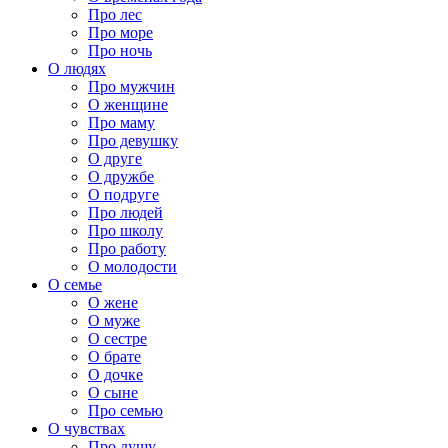
Про лес
Про море
Про ночь
О людях
Про мужчин
О женщине
Про маму
Про девушку
О друге
О дружбе
О подруге
Про людей
Про школу
Про работу
О молодости
О семье
О жене
О муже
О сестре
О брате
О дочке
О сыне
Про семью
О чувствах
Про душу