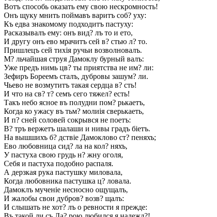
Вотъ способь оказать ему свою нескромность!
Онъ щуку мнить поймавъ варитъ соб? уху:
Къ едва знакомому подходитъ пастуху:
Расказывалъ ему: онъ вид? лъ то и ето,
И другу онъ ево мрачитъ сей в? стью л? то.
Пришлецъ сей тихія ручьи возволновалъ.
М? льчайшая струя Дамоклу бурный валъ:
Уже предъ нимь цв? ты приятства не им? ли:
Зефиръ Бореемъ сталъ, дубровы зашум? ли.
Чьево не возмутитъ такая сердца в? сть!
И что на св? т? семъ сего тяжел? есть!
Такъ небо ясное въ полудни пом? рькаетъ,
Когда ко ужасу въ тьм? молиія сверькаеть,
И п? сней соловей сокрывся не поетъ:
В? тръ вержетъ шалаши и нивы градъ біетъ.
На вышшихъ б? дствіе Дамоклово ст? пеняхъ;
Ево любовница сид? ла на кол? няхъ,
У пастуха свою грудь н? жну оголя,
Себя и пастуха подобно распаля.
А дерзкая рука пастушку миловала,
Когда любовника пастушка ц? ловала.
Дамоклъ мученіе несносно ощущалъ,
И жалобы свои дубров? возв? щалъ:
И слышать не хот? лъ о ревности я прежде:
Въ такой ли съ Ла? рою любился я надежд?!