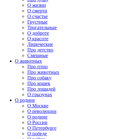
О жизни
О смерти
О счастье
Грустные
Трогательные
О доброте
О красоте
Лирические
Про детство
Смешные
О животных
Про птиц
Про животных
Про собаку
Про кошек
Про лошадей
О грызунах
О родине
О Москве
О революции
О родине
О России
О Петербурге
О победе