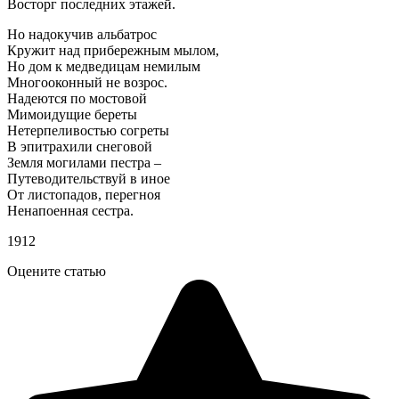
Восторг последних этажей.
Но надокучив альбатрос
Кружит над прибережным мылом,
Но дом к медведицам немилым
Многооконный не возрос.
Надеются по мостовой
Мимоидущие береты
Нетерпеливостью согреты
В эпитрахили снеговой
Земля могилами пестра –
Путеводительствуй в иное
От листопадов, перегноя
Ненапоенная сестра.
1912
Оцените статью