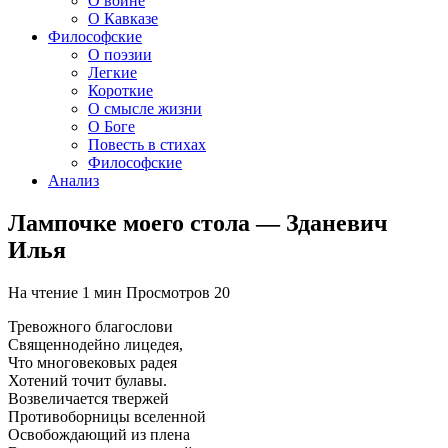
О войне
О Кавказе
Философские
О поэзии
Легкие
Короткие
О смысле жизни
О Боге
Повесть в стихах
Философские
Анализ
Лампочке моего стола — Зданевич
Илья
На чтение
1 мин
Просмотров
20
Тревожного благослови
Священнодейно лицедея,
Что многовековых радея
Хотений точит булавы.
Возвеличается твержей
Противоборницы вселенной
Освобождающий из плена