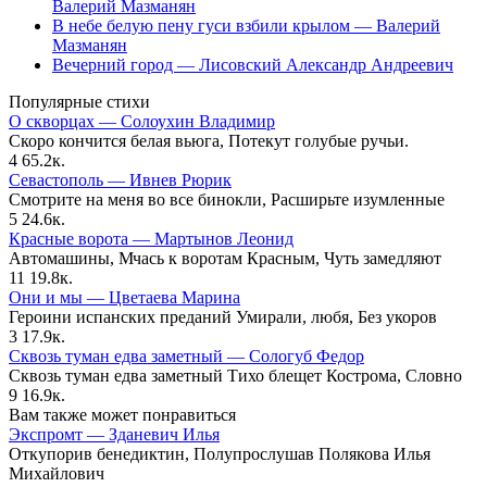
Валерий Мазманян
В небе белую пену гуси взбили крылом — Валерий
Мазманян
Вечерний город — Лисовский Александр Андреевич
Популярные стихи
О скворцах — Солоухин Владимир
Скоро кончится белая вьюга, Потекут голубые ручьи.
4
65.2к.
Севастополь — Ивнев Рюрик
Смотрите на меня во все бинокли, Расширьте изумленные
5
24.6к.
Красные ворота — Мартынов Леонид
Автомашины, Мчась к воротам Красным, Чуть замедляют
11
19.8к.
Они и мы — Цветаева Марина
Героини испанских преданий Умирали, любя, Без укоров
3
17.9к.
Сквозь туман едва заметный — Сологуб Федор
Сквозь туман едва заметный Тихо блещет Кострома, Словно
9
16.9к.
Вам также может понравиться
Экспромт — Зданевич Илья
Откупорив бенедиктин, Полупрослушав Полякова Илья
Михайлович