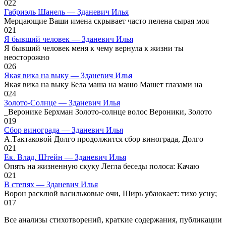
0
22
Габриэль Шанель — Зданевич Илья
Мерцающие Ваши имена скрывает часто пелена сырая моя
0
21
Я бывший человек — Зданевич Илья
Я бывший человек меня к чему вернула к жизни ты
неосторожно
0
26
Якая вика на выку — Зданевич Илья
Якая вика на выку Бела маша на маню Машет глазами на
0
24
Золото-Солнце — Зданевич Илья
_Веронике Берхман Золото-солнце волос Вероники, Золото
0
19
Сбор винограда — Зданевич Илья
А.Тактаковой Долго продолжится сбор винограда, Долго
0
21
Ек. Влад. Штейн — Зданевич Илья
Опять на жизненную скуку Легла беседы полоса: Качаю
0
21
В степях — Зданевич Илья
Ворон расклюй васильковые очи, Ширь убаюкает: тихо усну;
0
17
Все анализы стихотворений, краткие содержания, публикации