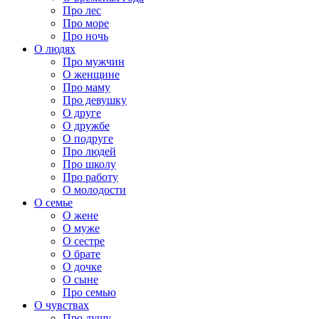
Про лес
Про море
Про ночь
О людях
Про мужчин
О женщине
Про маму
Про девушку
О друге
О дружбе
О подруге
Про людей
Про школу
Про работу
О молодости
О семье
О жене
О муже
О сестре
О брате
О дочке
О сыне
Про семью
О чувствах
Про душу