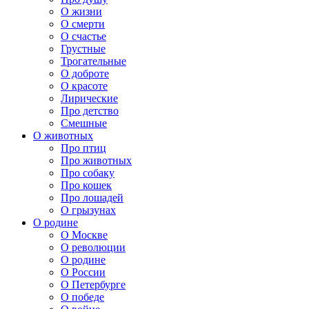
О жизни
О смерти
О счастье
Грустные
Трогательные
О доброте
О красоте
Лирические
Про детство
Смешные
О животных
Про птиц
Про животных
Про собаку
Про кошек
Про лошадей
О грызунах
О родине
О Москве
О революции
О родине
О России
О Петербурге
О победе