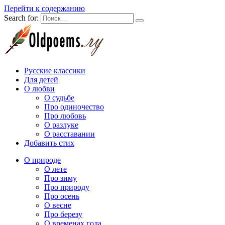
Перейти к содержанию
Search for:
Русские классики
Для детей
О любви
О судьбе
Про одиночество
Про любовь
О разлуке
О расставании
Добавить стих
О природе
О лете
Про зиму
Про природу
Про осень
О весне
Про березу
О временах года