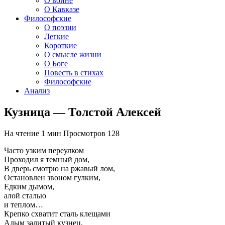
О войне
О Кавказе
Философские
О поэзии
Легкие
Короткие
О смысле жизни
О Боге
Повесть в стихах
Философские
Анализ
Кузница — Толстой Алексей
На чтение
1 мин
Просмотров
128
Часто узким переулком
Проходил я темный дом,
В дверь смотрю на ржавый лом,
Остановлен звоном гулким,
Едким дымом,
алой сталью
и теплом…
Крепко схватит сталь клещами
Алым залитый кузнец,