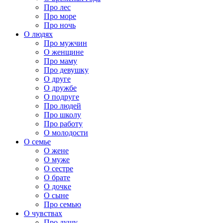
Про лес
Про море
Про ночь
О людях
Про мужчин
О женщине
Про маму
Про девушку
О друге
О дружбе
О подруге
Про людей
Про школу
Про работу
О молодости
О семье
О жене
О муже
О сестре
О брате
О дочке
О сыне
Про семью
О чувствах
Про душу