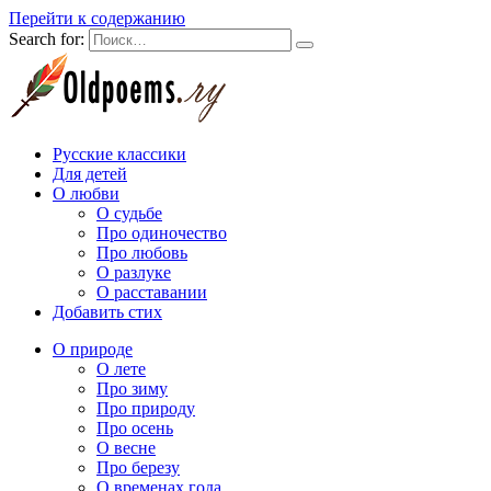
Перейти к содержанию
Search for:
Русские классики
Для детей
О любви
О судьбе
Про одиночество
Про любовь
О разлуке
О расставании
Добавить стих
О природе
О лете
Про зиму
Про природу
Про осень
О весне
Про березу
О временах года