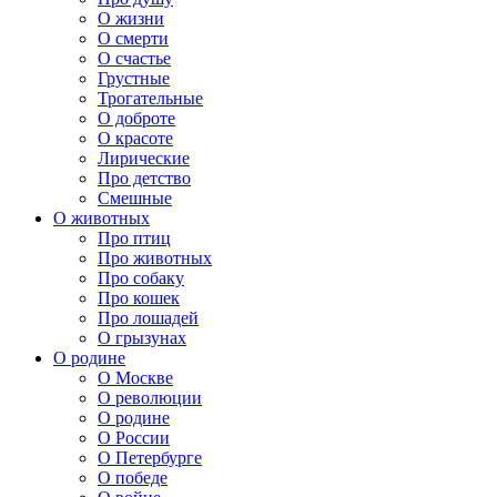
О жизни
О смерти
О счастье
Грустные
Трогательные
О доброте
О красоте
Лирические
Про детство
Смешные
О животных
Про птиц
Про животных
Про собаку
Про кошек
Про лошадей
О грызунах
О родине
О Москве
О революции
О родине
О России
О Петербурге
О победе