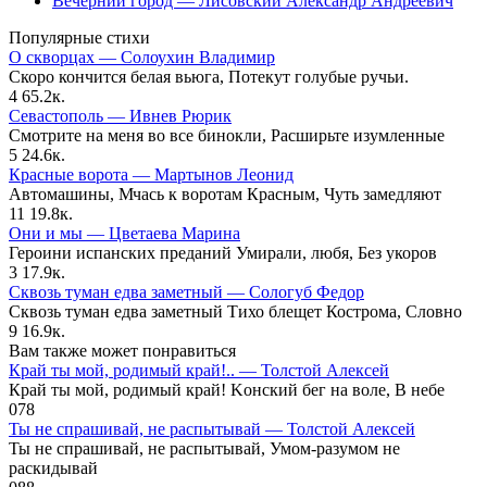
Вечерний город — Лисовский Александр Андреевич
Популярные стихи
О скворцах — Солоухин Владимир
Скоро кончится белая вьюга, Потекут голубые ручьи.
4
65.2к.
Севастополь — Ивнев Рюрик
Смотрите на меня во все бинокли, Расширьте изумленные
5
24.6к.
Красные ворота — Мартынов Леонид
Автомашины, Мчась к воротам Красным, Чуть замедляют
11
19.8к.
Они и мы — Цветаева Марина
Героини испанских преданий Умирали, любя, Без укоров
3
17.9к.
Сквозь туман едва заметный — Сологуб Федор
Сквозь туман едва заметный Тихо блещет Кострома, Словно
9
16.9к.
Вам также может понравиться
Край ты мой, родимый край!.. — Толстой Алексей
Край ты мой, родимый край! Kонский бег на воле, В небе
0
78
Ты не спрашивай, не распытывай — Толстой Алексей
Ты не спрашивай, не распытывай, Умом-разумом не
раскидывай