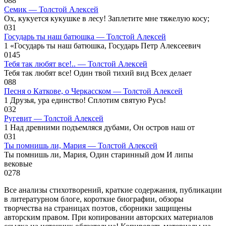
0
88
Семик — Толстой Алексей
Ох, кукуется кукушке в лесу! Заплетите мне тяжелую косу;
0
31
Государь ты наш батюшка — Толстой Алексей
1 «Государь ты наш батюшка, Государь Петр Алексеевич
0
145
Тебя так любят все!.. — Толстой Алексей
Тебя так любят все! Один твой тихий вид Всех делает
0
88
Песня о Каткове, о Черкасском — Толстой Алексей
1 Друзья, ура единство! Сплотим святую Русь!
0
32
Ругевит — Толстой Алексей
1 Над древними подъемляся дубами, Он остров наш от
0
31
Ты помнишь ли, Мария — Толстой Алексей
Ты помнишь ли, Мария, Один старинный дом И липы
вековые
0
278
Все анализы стихотворений, краткие содержания, публикации
в литературном блоге, короткие биографии, обзоры
творчества на страницах поэтов, сборники защищены
авторским правом. При копировании авторских материалов