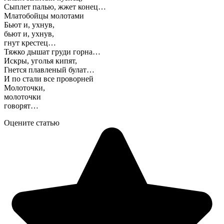
Сыплет палью, жжет конец…
Млатобойцы молотами
Бьют и, ухнув,
бьют и, ухнув,
гнут крестец…
Тяжко дышат груди горна…
Искры, уголья кипят,
Гнется плавленый булат…
И по стали все проворней
Молоточки,
молоточки
говорят…
Оцените статью