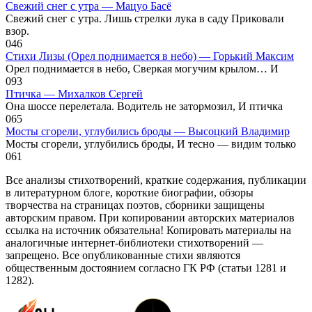
Свежий снег с утра — Мацуо Басё
Свежий снег с утра. Лишь стрелки лука в саду Приковали
взор.
0
46
Стихи Лизы (Орел поднимается в небо) — Горький Максим
Орел поднимается в небо, Сверкая могучим крылом… И
0
93
Птичка — Михалков Сергей
Она шоссе перелетала. Водитель не затормозил, И птичка
0
65
Мосты сгорели, углубились броды — Высоцкий Владимир
Мосты сгорели, углубились броды, И тесно — видим только
0
61
Все анализы стихотворений, краткие содержания, публикации
в литературном блоге, короткие биографии, обзоры
творчества на страницах поэтов, сборники защищены
авторским правом. При копировании авторских материалов
ссылка на источник обязательна! Копировать материалы на
аналогичные интернет-библиотеки стихотворений —
запрещено. Все опубликованные стихи являются
общественным достоянием согласно ГК РФ (статьи 1281 и
1282).