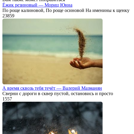
Ёжик резиновый — Мориц Юнна
По роще калиновой, По роще осиновой На именины к щенку
23
859
А время сквозь тебя течёт — Валерий Мазманян
Сверни с дороги в сквер пустой, остановись и просто
1
557