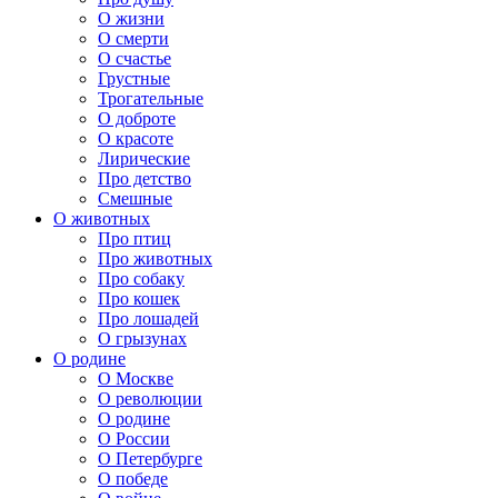
О жизни
О смерти
О счастье
Грустные
Трогательные
О доброте
О красоте
Лирические
Про детство
Смешные
О животных
Про птиц
Про животных
Про собаку
Про кошек
Про лошадей
О грызунах
О родине
О Москве
О революции
О родине
О России
О Петербурге
О победе