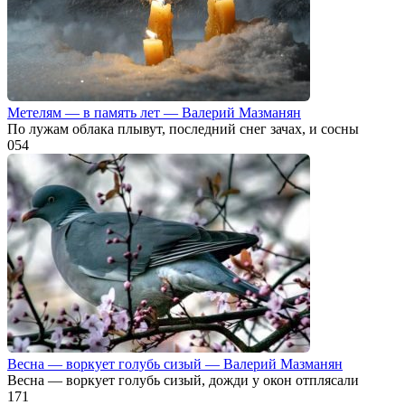
Метелям — в память лет — Валерий Мазманян
По лужам облака плывут, последний снег зачах, и сосны
0
54
Весна — воркует голубь сизый — Валерий Мазманян
Весна — воркует голубь сизый, дожди у окон отплясали
1
71