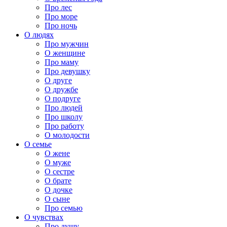
Про лес
Про море
Про ночь
О людях
Про мужчин
О женщине
Про маму
Про девушку
О друге
О дружбе
О подруге
Про людей
Про школу
Про работу
О молодости
О семье
О жене
О муже
О сестре
О брате
О дочке
О сыне
Про семью
О чувствах
Про душу