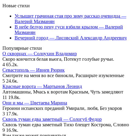
Новые стихи
Услышит грачиная стая про зиму рассказ очевидца —
Валерий Мазманян
В небе белую пену гуси взбили крылом — Валерий
Мазманян
Вечерний город — Лисовский Александр Андреевич
Популярные стихи
О скворцах — Солоухин Владимир
Скоро кончится белая вьюга, Потекут голубые ручьи.
4
65.2к.
Севастополь — Ивнев Рюрик
Смотрите на меня во все бинокли, Расширьте изумленные
5
24.6к.
Красные ворота — Мартынов Леонид
Автомашины, Мчась к воротам Красным, Чуть замедляют
11
19.8к.
Они и мы — Цветаева Марина
Героини испанских преданий Умирали, любя, Без укоров
3
17.9к.
Сквозь туман едва заметный — Сологуб Федор
Сквозь туман едва заметный Тихо блещет Кострома, Словно
9
16.9к.
Вам также может понравиться