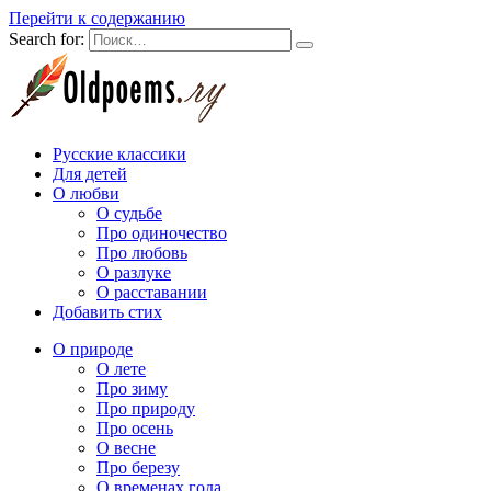
Перейти к содержанию
Search for:
Русские классики
Для детей
О любви
О судьбе
Про одиночество
Про любовь
О разлуке
О расставании
Добавить стих
О природе
О лете
Про зиму
Про природу
Про осень
О весне
Про березу
О временах года