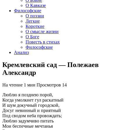
О войне
О Кавказе
Философские
О поэзии
Легкие
Короткие
О смысле жизни
О Боге
Повесть в стихах
Философские
Анализ
Кремлевский сад — Полежаев
Александр
На чтение
1 мин
Просмотров
14
Люблю я позднею порой,
Когда умолкнет гул раскатный
И шум докучный городской,
Досуг невинный и приятный
Под сводом неба провождать;
Люблю задумчиво питать
Мои беспечные мечтанья