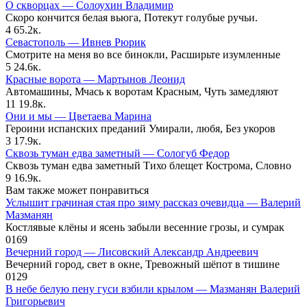
О скворцах — Солоухин Владимир
Скоро кончится белая вьюга, Потекут голубые ручьи.
4
65.2к.
Севастополь — Ивнев Рюрик
Смотрите на меня во все бинокли, Расширьте изумленные
5
24.6к.
Красные ворота — Мартынов Леонид
Автомашины, Мчась к воротам Красным, Чуть замедляют
11
19.8к.
Они и мы — Цветаева Марина
Героини испанских преданий Умирали, любя, Без укоров
3
17.9к.
Сквозь туман едва заметный — Сологуб Федор
Сквозь туман едва заметный Тихо блещет Кострома, Словно
9
16.9к.
Вам также может понравиться
Услышит грачиная стая про зиму рассказ очевидца — Валерий
Мазманян
Костлявые клёны и ясень забыли весенние грозы, и сумрак
0
169
Вечерний город — Лисовский Александр Андреевич
Вечерний город, свет в окне, Тревожный шёпот в тишине
0
129
В небе белую пену гуси взбили крылом — Мазманян Валерий
Григорьевич