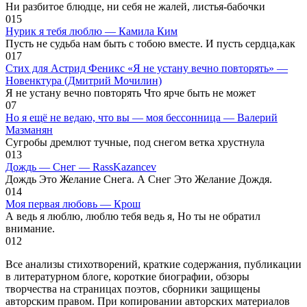
Ни разбитое блюдце, ни себя не жалей, листья-бабочки
0
15
Нурик я тебя люблю — Камила Ким
Пусть не судьба нам быть с тобою вместе. И пусть сердца,как
0
17
Стих для Астрид Феникс «Я не устану вечно повторять» —
Новенктура (Дмитрий Мочилин)
Я не устану вечно повторять Что ярче быть не может
0
7
Но я ещё не ведаю, что вы — моя бессонница — Валерий
Мазманян
Сугробы дремлют тучные, под снегом ветка хрустнула
0
13
Дождь — Снег — RassKazancev
Дождь Это Желание Снега. А Снег Это Желание Дождя.
0
14
Моя первая любовь — Крош
А ведь я люблю, люблю тебя ведь я, Но ты не обратил
внимание.
0
12
Все анализы стихотворений, краткие содержания, публикации
в литературном блоге, короткие биографии, обзоры
творчества на страницах поэтов, сборники защищены
авторским правом. При копировании авторских материалов