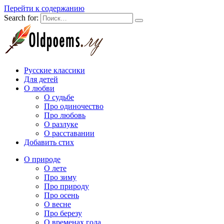
Перейти к содержанию
Search for:
Русские классики
Для детей
О любви
О судьбе
Про одиночество
Про любовь
О разлуке
О расставании
Добавить стих
О природе
О лете
Про зиму
Про природу
Про осень
О весне
Про березу
О временах года