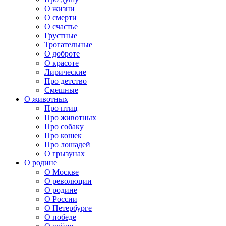
О жизни
О смерти
О счастье
Грустные
Трогательные
О доброте
О красоте
Лирические
Про детство
Смешные
О животных
Про птиц
Про животных
Про собаку
Про кошек
Про лошадей
О грызунах
О родине
О Москве
О революции
О родине
О России
О Петербурге
О победе