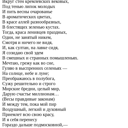
Вкруг стен кремлевских вековых,
Под тенью липок молодых
И пить весны очарованье
В ароматических цветах,
В красе аллей разнообразных,
В блестящих зеленью кустах.
Тогда, краса ленивцев праздных,
Один, не занятый никем,
Смотря и ничего не видя,
И, как султан, на лавке сидя,
Я созидаю свой эдем
В смешных и странных помышленьях.
Мечтаю, грежу как во сне,
Гуляю в выспренних селеньях —
На солнце, небе и луне;
Преображаюсь в полубога,
Сужу решительно и строго
Мирские бредни, целый мир,
Дарую счастье миллионам…
(Весы правдивые законам)
И между тем, пока мой пир
Воздушный, легкий и духовный
Приемлет всю свою красу,
И я себя перенесу
Гораздо дальше подмосковной,—