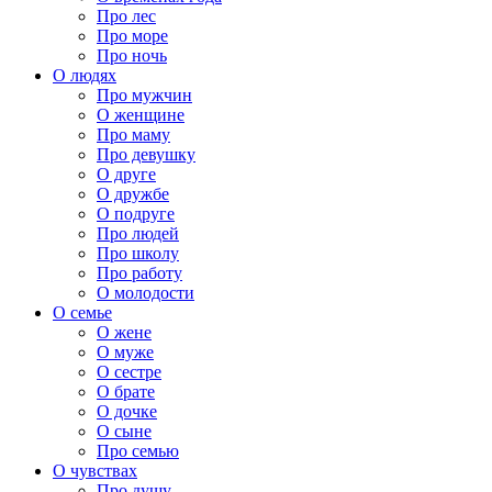
Про лес
Про море
Про ночь
О людях
Про мужчин
О женщине
Про маму
Про девушку
О друге
О дружбе
О подруге
Про людей
Про школу
Про работу
О молодости
О семье
О жене
О муже
О сестре
О брате
О дочке
О сыне
Про семью
О чувствах
Про душу