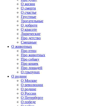
О жизни
О смерти
О счастье
Грустные
Трогательные
О доброте
О красоте
Лирические
Про детство
Смешные
О животных
Про птиц
Про животных
Про собаку
Про кошек
Про лошадей
О грызунах
О родине
О Москве
О революции
О родине
О России
О Петербурге
О победе