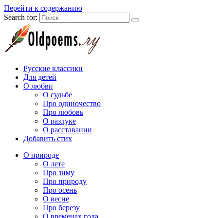
Перейти к содержанию
Search for:
Русские классики
Для детей
О любви
О судьбе
Про одиночество
Про любовь
О разлуке
О расставании
Добавить стих
О природе
О лете
Про зиму
Про природу
Про осень
О весне
Про березу
О временах года