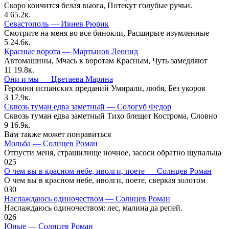
Скоро кончится белая вьюга, Потекут голубые ручьи.
4
65.2к.
Севастополь — Ивнев Рюрик
Смотрите на меня во все бинокли, Расширьте изумленные
5
24.6к.
Красные ворота — Мартынов Леонид
Автомашины, Мчась к воротам Красным, Чуть замедляют
11
19.8к.
Они и мы — Цветаева Марина
Героини испанских преданий Умирали, любя, Без укоров
3
17.9к.
Сквозь туман едва заметный — Сологуб Федор
Сквозь туман едва заметный Тихо блещет Кострома, Словно
9
16.9к.
Вам также может понравиться
Мольба — Солнцев Роман
Отпусти меня, страшилище ночное, засоси обратно щупальца
0
25
О чем вы в красном небе, иволги, поете — Солнцев Роман
О чем вы в красном небе, иволги, поете, сверкая золотом
0
30
Наслаждаюсь одиночеством — Солнцев Роман
Наслаждаюсь одиночеством: лес, малина да репей.
0
26
Юные — Солнцев Роман