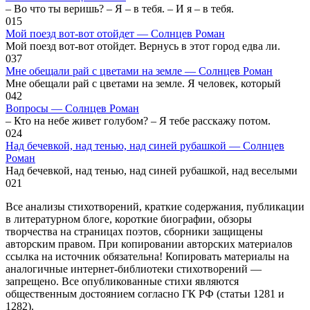
– Во что ты веришь? – Я – в тебя. – И я – в тебя.
0
15
Мой поезд вот-вот отойдет — Солнцев Роман
Мой поезд вот-вот отойдет. Вернусь в этот город едва ли.
0
37
Мне обещали рай с цветами на земле — Солнцев Роман
Мне обещали рай с цветами на земле. Я человек, который
0
42
Вопросы — Солнцев Роман
– Кто на небе живет голубом? – Я тебе расскажу потом.
0
24
Над бечевкой, над тенью, над синей рубашкой — Солнцев
Роман
Над бечевкой, над тенью, над синей рубашкой, над веселыми
0
21
Все анализы стихотворений, краткие содержания, публикации
в литературном блоге, короткие биографии, обзоры
творчества на страницах поэтов, сборники защищены
авторским правом. При копировании авторских материалов
ссылка на источник обязательна! Копировать материалы на
аналогичные интернет-библиотеки стихотворений —
запрещено. Все опубликованные стихи являются
общественным достоянием согласно ГК РФ (статьи 1281 и
1282).