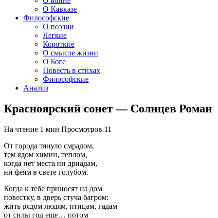
О войне
О Кавказе
Философские
О поэзии
Легкие
Короткие
О смысле жизни
О Боге
Повесть в стихах
Философские
Анализ
Красноярский сонет — Солнцев Роман
На чтение
1 мин
Просмотров
11
От города тянуло смрадом,
тем ядом химии, теплом,
когда нет места ни дриадам,
ни феям в свете голубом.
Когда к тебе приносят на дом
повестку, в дверь стуча багром:
жить рядом людям, птицам, гадам
от силы год еще… потом