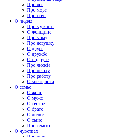
Про лес
Про море
Про ночь
О людях
Про мужчин
О женщине
Про маму
Про девушку
О друге
О дружбе
О подруге
Про людей
Про школу
Про работу
О молодости
О семье
О жене
О муже
О сестре
О брате
О дочке
О сыне
Про семью
О чувствах
Про душу