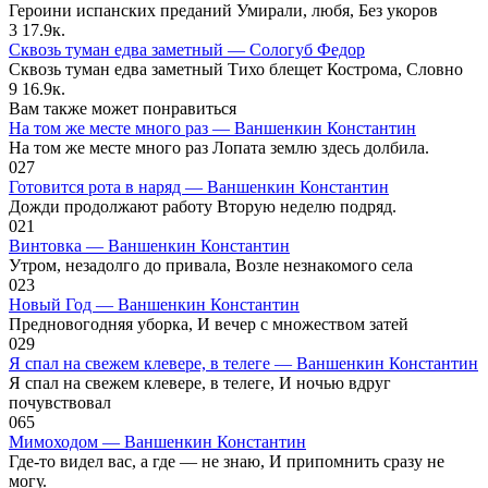
Героини испанских преданий Умирали, любя, Без укоров
3
17.9к.
Сквозь туман едва заметный — Сологуб Федор
Сквозь туман едва заметный Тихо блещет Кострома, Словно
9
16.9к.
Вам также может понравиться
На том же месте много раз — Ваншенкин Константин
На том же месте много раз Лопата землю здесь долбила.
0
27
Готовится рота в наряд — Ваншенкин Константин
Дожди продолжают работу Вторую неделю подряд.
0
21
Винтовка — Ваншенкин Константин
Утром, незадолго до привала, Возле незнакомого села
0
23
Новый Год — Ваншенкин Константин
Предновогодняя уборка, И вечер с множеством затей
0
29
Я спал на свежем клевере, в телеге — Ваншенкин Константин
Я спал на свежем клевере, в телеге, И ночью вдруг
почувствовал
0
65
Мимоходом — Ваншенкин Константин
Где-то видел вас, а где — не знаю, И припомнить сразу не
могу.