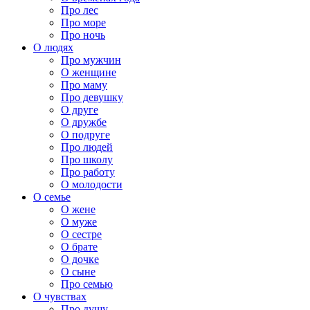
Про лес
Про море
Про ночь
О людях
Про мужчин
О женщине
Про маму
Про девушку
О друге
О дружбе
О подруге
Про людей
Про школу
Про работу
О молодости
О семье
О жене
О муже
О сестре
О брате
О дочке
О сыне
Про семью
О чувствах
Про душу