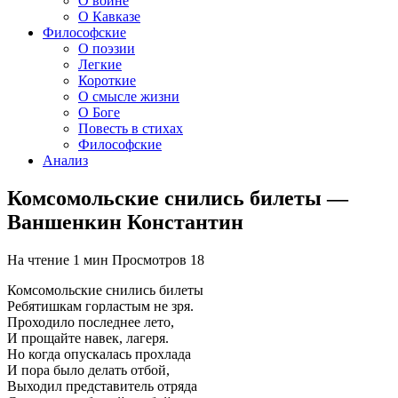
О войне
О Кавказе
Философские
О поэзии
Легкие
Короткие
О смысле жизни
О Боге
Повесть в стихах
Философские
Анализ
Комсомольские снились билеты —
Ваншенкин Константин
На чтение
1 мин
Просмотров
18
Комсомольские снились билеты
Ребятишкам горластым не зря.
Проходило последнее лето,
И прощайте навек, лагеря.
Но когда опускалась прохлада
И пора было делать отбой,
Выходил представитель отряда