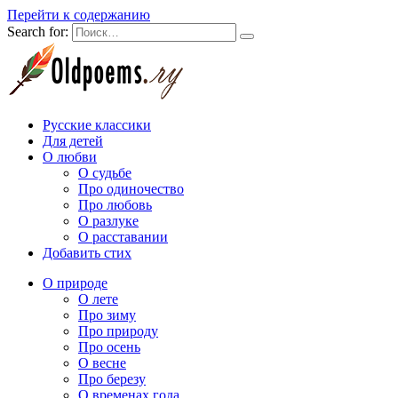
Перейти к содержанию
Search for:
Русские классики
Для детей
О любви
О судьбе
Про одиночество
Про любовь
О разлуке
О расставании
Добавить стих
О природе
О лете
Про зиму
Про природу
Про осень
О весне
Про березу
О временах года