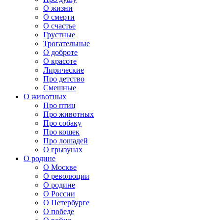
О жизни
О смерти
О счастье
Грустные
Трогательные
О доброте
О красоте
Лирические
Про детство
Смешные
О животных
Про птиц
Про животных
Про собаку
Про кошек
Про лошадей
О грызунах
О родине
О Москве
О революции
О родине
О России
О Петербурге
О победе