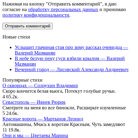
Нажимая на кнопку "Отправить комментарий", я даю
согласие на
обработку персональных данных
и принимаю
политику конфиденциальности
.
Новые стихи
Услышит грачиная стая про зиму рассказ очевидца —
Валерий Мазманян
В небе белую пену гуси взбили крылом — Валерий
Мазманян
Вечерний город — Лисовский Александр Андреевич
Популярные стихи
О скворцах — Солоухин Владимир
Скоро кончится белая вьюга, Потекут голубые ручьи.
4
65.2к.
Севастополь — Ивнев Рюрик
Смотрите на меня во все бинокли, Расширьте изумленные
5
24.6к.
Красные ворота — Мартынов Леонид
Автомашины, Мчась к воротам Красным, Чуть замедляют
11
19.8к.
Они и мы — Цветаева Марина