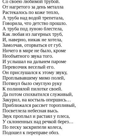
Со своею любимой трубой.
От нагретого за день металла
Растекалось по коже тепло,
А труба над водой трепетала,
Говорила, что детство прошло.
А труба под луною блестела,
Как любая из лагерных труб,
И, наверно, никак не хотела,
Замолчав, оторваться от губ.
Ничего в мире не было, кроме
Необъятного звука того.
И услышал на дальнем пароме
Перевозчик веселый его.
Он прислушался к этому звуку,
Проплывавшему мимо полей,
Потянул было смуглую руку
К полинялой пилотке своей.
Да потом спохватился служивый,
Закурил, на костыль опершись…
Приближался рассвет торопливый,
Посветлела небесная высь.
Звук проплыл и растаял у плеса,
У склоненных над речкой берез…
По песку заскрипели колеса,
Подошел к переправе обоз.