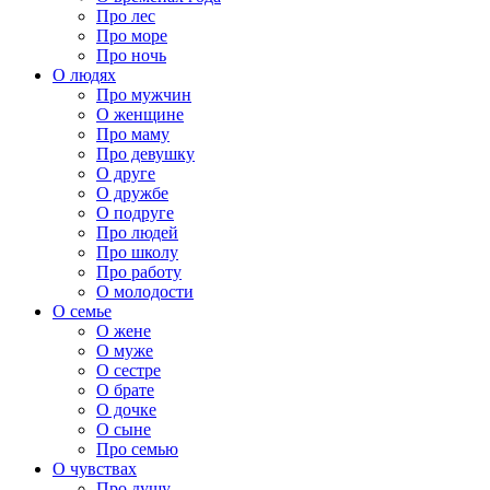
Про лес
Про море
Про ночь
О людях
Про мужчин
О женщине
Про маму
Про девушку
О друге
О дружбе
О подруге
Про людей
Про школу
Про работу
О молодости
О семье
О жене
О муже
О сестре
О брате
О дочке
О сыне
Про семью
О чувствах
Про душу