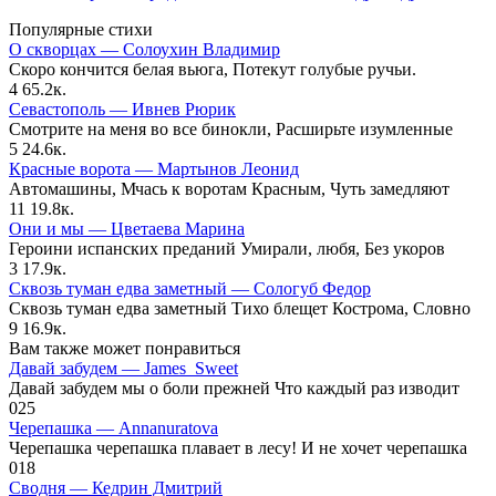
Популярные стихи
О скворцах — Солоухин Владимир
Скоро кончится белая вьюга, Потекут голубые ручьи.
4
65.2к.
Севастополь — Ивнев Рюрик
Смотрите на меня во все бинокли, Расширьте изумленные
5
24.6к.
Красные ворота — Мартынов Леонид
Автомашины, Мчась к воротам Красным, Чуть замедляют
11
19.8к.
Они и мы — Цветаева Марина
Героини испанских преданий Умирали, любя, Без укоров
3
17.9к.
Сквозь туман едва заметный — Сологуб Федор
Сквозь туман едва заметный Тихо блещет Кострома, Словно
9
16.9к.
Вам также может понравиться
Давай забудем — James_Sweet
Давай забудем мы о боли прежней Что каждый раз изводит
0
25
Черепашка — Annanuratova
Черепашка черепашка плавает в лесу! И не хочет черепашка
0
18
Сводня — Кедрин Дмитрий