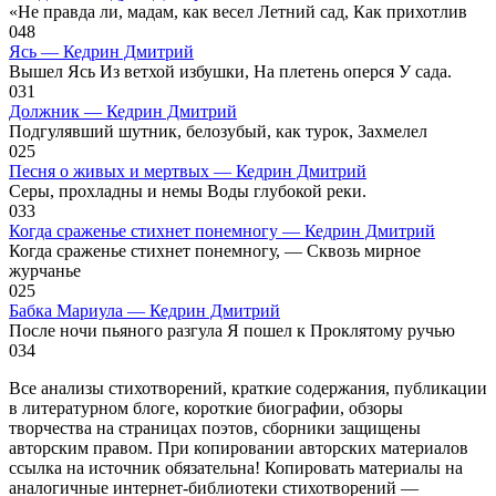
«Не правда ли, мадам, как весел Летний сад, Как прихотлив
0
48
Ясь — Кедрин Дмитрий
Вышел Ясь Из ветхой избушки, На плетень оперся У сада.
0
31
Должник — Кедрин Дмитрий
Подгулявший шутник, белозубый, как турок, Захмелел
0
25
Песня о живых и мертвых — Кедрин Дмитрий
Серы, прохладны и немы Воды глубокой реки.
0
33
Когда сраженье стихнет понемногу — Кедрин Дмитрий
Когда сраженье стихнет понемногу, — Сквозь мирное
журчанье
0
25
Бабка Мариула — Кедрин Дмитрий
После ночи пьяного разгула Я пошел к Проклятому ручью
0
34
Все анализы стихотворений, краткие содержания, публикации
в литературном блоге, короткие биографии, обзоры
творчества на страницах поэтов, сборники защищены
авторским правом. При копировании авторских материалов
ссылка на источник обязательна! Копировать материалы на
аналогичные интернет-библиотеки стихотворений —