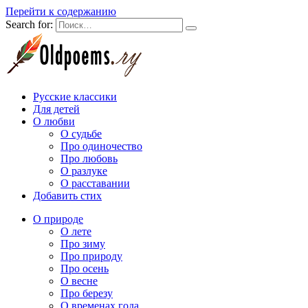
Перейти к содержанию
Search for:
Русские классики
Для детей
О любви
О судьбе
Про одиночество
Про любовь
О разлуке
О расставании
Добавить стих
О природе
О лете
Про зиму
Про природу
Про осень
О весне
Про березу
О временах года