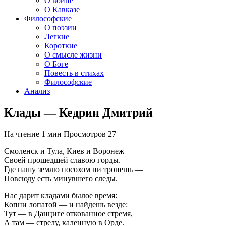
О войне
О Кавказе
Философские
О поэзии
Легкие
Короткие
О смысле жизни
О Боге
Повесть в стихах
Философские
Анализ
Клады — Кедрин Дмитрий
На чтение
1 мин
Просмотров
27
Смоленск и Тула, Киев и Воронеж
Своей прошедшей славою горды.
Где нашу землю посохом ни тронешь —
Повсюду есть минувшего следы.
Нас дарит кладами былое время:
Копни лопатой — и найдешь везде:
Тут — в Данциге откованное стремя,
А там — стрелу, каленную в Орде.