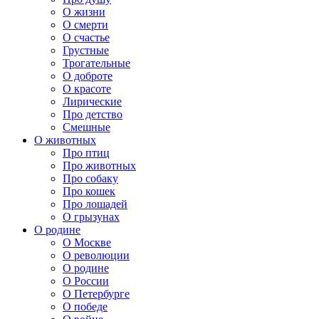
О жизни
О смерти
О счастье
Грустные
Трогательные
О доброте
О красоте
Лирические
Про детство
Смешные
О животных
Про птиц
Про животных
Про собаку
Про кошек
Про лошадей
О грызунах
О родине
О Москве
О революции
О родине
О России
О Петербурге
О победе