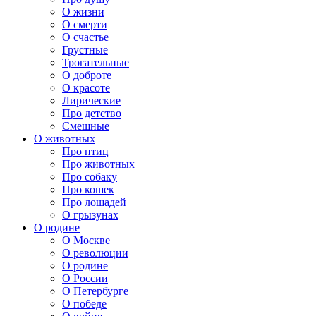
О жизни
О смерти
О счастье
Грустные
Трогательные
О доброте
О красоте
Лирические
Про детство
Смешные
О животных
Про птиц
Про животных
Про собаку
Про кошек
Про лошадей
О грызунах
О родине
О Москве
О революции
О родине
О России
О Петербурге
О победе