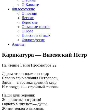
О войне
О Кавказе
Философские
О поэзии
Легкие
Короткие
О смысле жизни
О Боге
Повесть в стихах
Философские
Анализ
Карикатура — Вяземский Петр
На чтение
1 мин
Просмотров
22
Даром что из влажных недр
Словно гриб вскочил Петрополь,
Здесь — с востока древний кедр
И с полудня — стройный тополь.
Наши дачи хороши:
Живописные созданья!
Одного в них нет — души,
Жизни теплого дыханья.