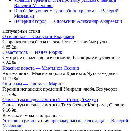
Услышит грачиная стая про зиму рассказ очевидца —
Валерий Мазманян
В небе белую пену гуси взбили крылом — Валерий
Мазманян
Вечерний город — Лисовский Александр Андреевич
Популярные стихи
О скворцах — Солоухин Владимир
Скоро кончится белая вьюга, Потекут голубые ручьи.
4
65.2к.
Севастополь — Ивнев Рюрик
Смотрите на меня во все бинокли, Расширьте изумленные
5
24.6к.
Красные ворота — Мартынов Леонид
Автомашины, Мчась к воротам Красным, Чуть замедляют
11
19.8к.
Они и мы — Цветаева Марина
Героини испанских преданий Умирали, любя, Без укоров
3
17.9к.
Сквозь туман едва заметный — Сологуб Федор
Сквозь туман едва заметный Тихо блещет Кострома, Словно
9
16.9к.
Вам также может понравиться
Услышит грачиная стая про зиму рассказ очевидца — Валерий
Мазманян