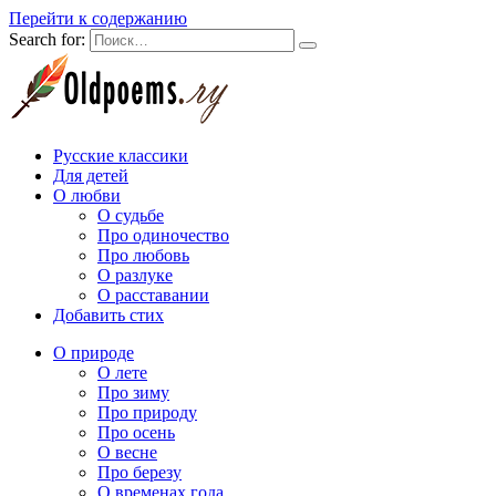
Перейти к содержанию
Search for:
Русские классики
Для детей
О любви
О судьбе
Про одиночество
Про любовь
О разлуке
О расставании
Добавить стих
О природе
О лете
Про зиму
Про природу
Про осень
О весне
Про березу
О временах года