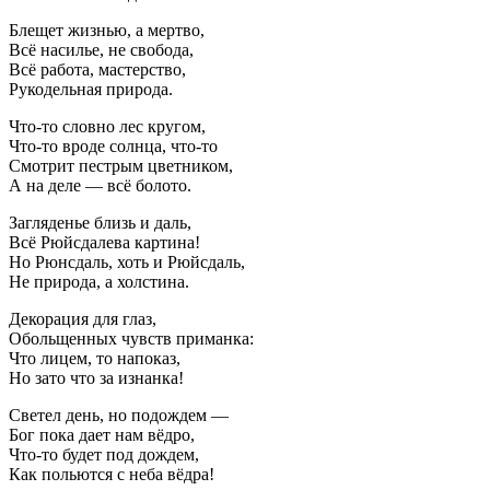
Блещет жизнью, а мертво,
Всё насилье, не свобода,
Всё работа, мастерство,
Рукодельная природа.
Что-то словно лес кругом,
Что-то вроде солнца, что-то
Смотрит пестрым цветником,
А на деле — всё болото.
Загляденье близь и даль,
Всё Рюйсдалева картина!
Но Рюнсдаль, хоть и Рюйсдаль,
Не природа, а холстина.
Декорация для глаз,
Обольщенных чувств приманка:
Что лицем, то напоказ,
Но зато что за изнанка!
Светел день, но подождем —
Бог пока дает нам вёдро,
Что-то будет под дождем,
Как польются с неба вёдра!