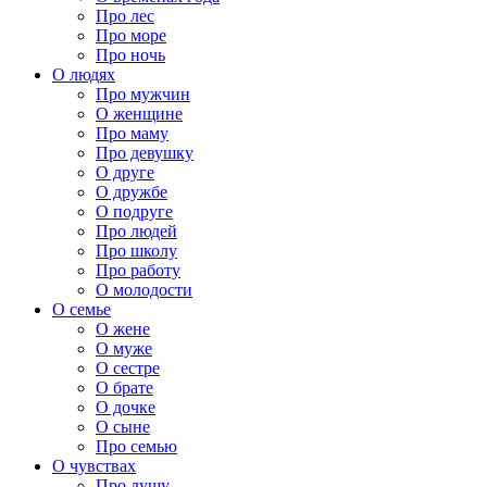
Про лес
Про море
Про ночь
О людях
Про мужчин
О женщине
Про маму
Про девушку
О друге
О дружбе
О подруге
Про людей
Про школу
Про работу
О молодости
О семье
О жене
О муже
О сестре
О брате
О дочке
О сыне
Про семью
О чувствах
Про душу