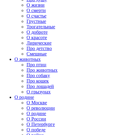
О жизни
О смерти
О счастье
Грустные
Трогательные
О доброте
О красоте
Лирические
Про детство
Смешные
О животных
Про птиц
Про животных
Про собаку
Про кошек
Про лошадей
О грызунах
О родине
О Москве
О революции
О родине
О России
О Петербурге
О победе