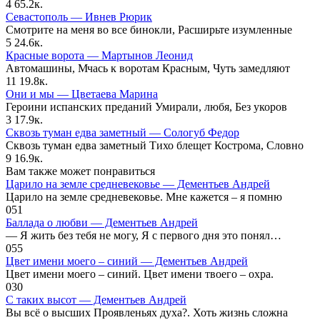
4
65.2к.
Севастополь — Ивнев Рюрик
Смотрите на меня во все бинокли, Расширьте изумленные
5
24.6к.
Красные ворота — Мартынов Леонид
Автомашины, Мчась к воротам Красным, Чуть замедляют
11
19.8к.
Они и мы — Цветаева Марина
Героини испанских преданий Умирали, любя, Без укоров
3
17.9к.
Сквозь туман едва заметный — Сологуб Федор
Сквозь туман едва заметный Тихо блещет Кострома, Словно
9
16.9к.
Вам также может понравиться
Царило на земле средневековье — Дементьев Андрей
Царило на земле средневековье. Мне кажется – я помню
0
51
Баллада о любви — Дементьев Андрей
— Я жить без тебя не могу, Я с первого дня это понял…
0
55
Цвет имени моего – синий — Дементьев Андрей
Цвет имени моего – синий. Цвет имени твоего – охра.
0
30
С таких высот — Дементьев Андрей
Вы всё о высших Проявленьях духа?. Хоть жизнь сложна