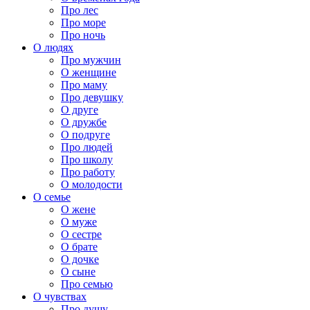
Про лес
Про море
Про ночь
О людях
Про мужчин
О женщине
Про маму
Про девушку
О друге
О дружбе
О подруге
Про людей
Про школу
Про работу
О молодости
О семье
О жене
О муже
О сестре
О брате
О дочке
О сыне
Про семью
О чувствах
Про душу