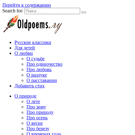
Перейти к содержанию
Search for:
Русские классики
Для детей
О любви
О судьбе
Про одиночество
Про любовь
О разлуке
О расставании
Добавить стих
О природе
О лете
Про зиму
Про природу
Про осень
О весне
Про березу
О временах года