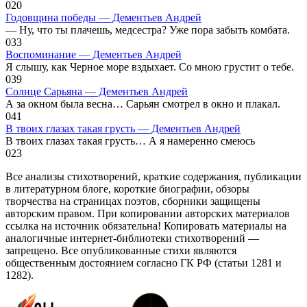
0
20
Годовщина победы — Дементьев Андрей
— Ну, что ты плачешь, медсестра? Уже пора забыть комбата.
0
33
Воспоминание — Дементьев Андрей
Я слышу, как Черное море вздыхает. Со мною грустит о тебе.
0
39
Солнце Сарьяна — Дементьев Андрей
А за окном была весна… Сарьян смотрел в окно и плакал.
0
41
В твоих глазах такая грусть — Дементьев Андрей
В твоих глазах такая грусть… А я намеренно смеюсь
0
23
Все анализы стихотворений, краткие содержания, публикации
в литературном блоге, короткие биографии, обзоры
творчества на страницах поэтов, сборники защищены
авторским правом. При копировании авторских материалов
ссылка на источник обязательна! Копировать материалы на
аналогичные интернет-библиотеки стихотворений —
запрещено. Все опубликованные стихи являются
общественным достоянием согласно ГК РФ (статьи 1281 и
1282).