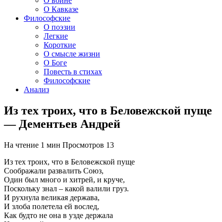
О войне
О Кавказе
Философские
О поэзии
Легкие
Короткие
О смысле жизни
О Боге
Повесть в стихах
Философские
Анализ
Из тех троих, что в Беловежской пуще
— Дементьев Андрей
На чтение
1 мин
Просмотров
13
Из тех троих, что в Беловежской пуще
Соображали развалить Союз,
Один был много и хитрей, и круче,
Поскольку знал – какой валили груз.
И рухнула великая держава,
И злоба полетела ей вослед,
Как будто не она в узде держала