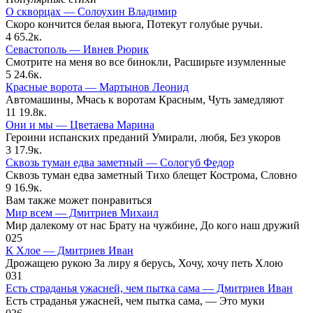
О скворцах — Солоухин Владимир
Скоро кончится белая вьюга, Потекут голубые ручьи.
4
65.2к.
Севастополь — Ивнев Рюрик
Смотрите на меня во все бинокли, Расширьте изумленные
5
24.6к.
Красные ворота — Мартынов Леонид
Автомашины, Мчась к воротам Красным, Чуть замедляют
11
19.8к.
Они и мы — Цветаева Марина
Героини испанских преданий Умирали, любя, Без укоров
3
17.9к.
Сквозь туман едва заметный — Сологуб Федор
Сквозь туман едва заметный Тихо блещет Кострома, Словно
9
16.9к.
Вам также может понравиться
Мир всем — Дмитриев Михаил
Мир далекому от нас Брату на чужбине, До кого наш дружий
0
25
К Хлое — Дмитриев Иван
Дрожащею рукою За лиру я берусь, Хочу, хочу петь Хлою
0
31
Есть страданья ужасней, чем пытка сама — Дмитриев Иван
Есть страданья ужасней, чем пытка сама, — Это муки