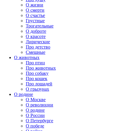
О жизни
О смерти
О счастье
Грустные
Трогательные
О доброте
О красоте
Лирические
Про детство
Смешные
О животных
Про птиц
Про животных
Про собаку
Про кошек
Про лошадей
О грызунах
О родине
О Москве
О революции
О родине
О России
О Петербурге
О победе