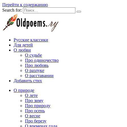
Перейти к содержанию
Search for:
Русские классики
Для детей
О любви
О судьбе
Про одиночество
Про любовь
О разлуке
О расставании
Добавить стих
О природе
О лете
Про зиму
Про природу
Про осень
О весне
Про березу
О временах года