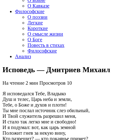
О войне
О Кавказе
Философские
О поэзии
Легкие
Короткие
О смысле жизни
О Боге
Повесть в стихах
Философские
Анализ
Исповедь — Дмитриев Михаил
На чтение
2 мин
Просмотров
10
Я исповедался Тебе, Владыко
Душ и телес, Царь неба и земли,
Тебе, о Боже и духов и плоти!
Ты мне послал источник слез обильный,
И Твой служитель разрешил меня,
И стало так легко мне и свободно!
И я подумал: вот, как царь земной
Положит гнев за некую вину,
Кто разрешит? — кто покаянье примет?