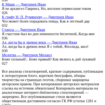
0
36
К Маше — Дмитриев Иван
Я не архангел Гавриил, Но, воспоен пермесским током
0
26
К графу Н. П. Румянцеву — Дмитриев Иван
Что может более порадовать певца, Как в лестный дар
0
32
Стансы — Дмитриев Иван
Я счастлив был во дни невинности беспечной, Когда мне
0
36
Ах, когда бы в древни веки — Дмитриев Иван
Ах, когда бы в древни веки Я с тобой, Филлида, жил!
0
30
Молитва — Дмитриев Михаил
Боже сильный!.. Боже правый! Как явлюсь я, раб лукавый
0
27
Все анализы стихотворений, краткие содержания, публикации
в литературном блоге, короткие биографии, обзоры
творчества на страницах поэтов, сборники защищены
авторским правом. При копировании авторских материалов
ссылка на источник обязательна! Копировать материалы на
аналогичные интернет-библиотеки стихотворений —
запрещено. Все опубликованные стихи являются
общественным достоянием согласно ГК РФ (статьи 1281 и