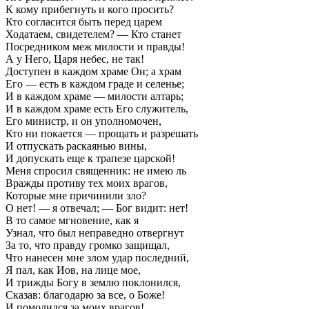
К кому прибегнуть и кого просить?
Кто согласится быть перед царем
Ходатаем, свидетелем? — Кто станет
Посредником меж милости и правды!
А у Него, Царя небес, не так!
Доступен в каждом храме Он; а храм
Его — есть в каждом граде и селенье;
И в каждом храме — милости алтарь;
И в каждом храме есть Его служитель,
Его министр, и он уполномочен,
Кто ни покается — прощать и разрешать
И отпускать раскаянью вины,
И допускать еще к трапезе царской!
Меня спросил священник: не имею ль
Вражды противу тех моих врагов,
Которые мне причинили зло?
О нет! — я отвечал; — Бог видит: нет!
В то самое мгновение, как я
Узнал, что был неправедно отвергнут
За то, что правду громко защищал,
Что нанесен мне злом удар последний,
Я пал, как Иов, на лице мое,
И трижды Богу в землю поклонился,
Сказав: благодарю за все, о Боже!
И помолился за моих врагов!