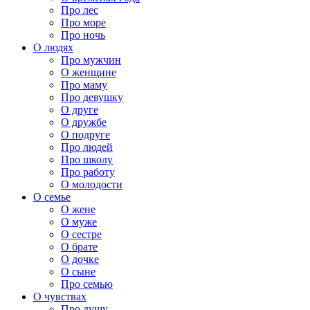
Про лес
Про море
Про ночь
О людях
Про мужчин
О женщине
Про маму
Про девушку
О друге
О дружбе
О подруге
Про людей
Про школу
Про работу
О молодости
О семье
О жене
О муже
О сестре
О брате
О дочке
О сыне
Про семью
О чувствах
Про душу