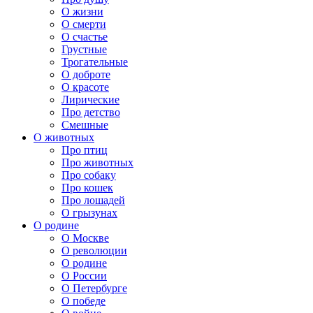
О жизни
О смерти
О счастье
Грустные
Трогательные
О доброте
О красоте
Лирические
Про детство
Смешные
О животных
Про птиц
Про животных
Про собаку
Про кошек
Про лошадей
О грызунах
О родине
О Москве
О революции
О родине
О России
О Петербурге
О победе