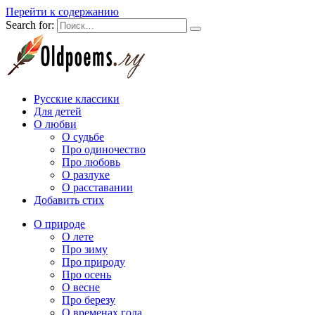
Перейти к содержанию
Search for:
Русские классики
Для детей
О любви
О судьбе
Про одиночество
Про любовь
О разлуке
О расставании
Добавить стих
О природе
О лете
Про зиму
Про природу
Про осень
О весне
Про березу
О временах года