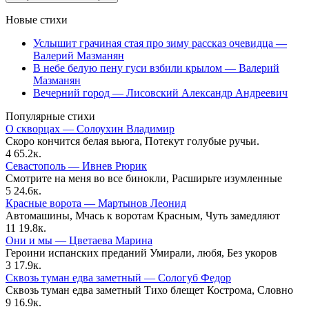
Новые стихи
Услышит грачиная стая про зиму рассказ очевидца —
Валерий Мазманян
В небе белую пену гуси взбили крылом — Валерий
Мазманян
Вечерний город — Лисовский Александр Андреевич
Популярные стихи
О скворцах — Солоухин Владимир
Скоро кончится белая вьюга, Потекут голубые ручьи.
4
65.2к.
Севастополь — Ивнев Рюрик
Смотрите на меня во все бинокли, Расширьте изумленные
5
24.6к.
Красные ворота — Мартынов Леонид
Автомашины, Мчась к воротам Красным, Чуть замедляют
11
19.8к.
Они и мы — Цветаева Марина
Героини испанских преданий Умирали, любя, Без укоров
3
17.9к.
Сквозь туман едва заметный — Сологуб Федор
Сквозь туман едва заметный Тихо блещет Кострома, Словно
9
16.9к.