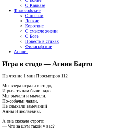
О войне
О Кавказе
Философские
О поэзии
Легкие
Короткие
О смысле жизни
О Боге
Повесть в стихах
Философские
Анализ
Игра в стадо — Агния Барто
На чтение
1 мин
Просмотров
112
Мы вчера играли в стадо,
И рычать нам было надо.
Мы рычали и мычали,
По-собачьи лаяли,
Не слыхали замечаний
Анны Николаевны.
А она сказала строго:
— Что за шум такой у вас?