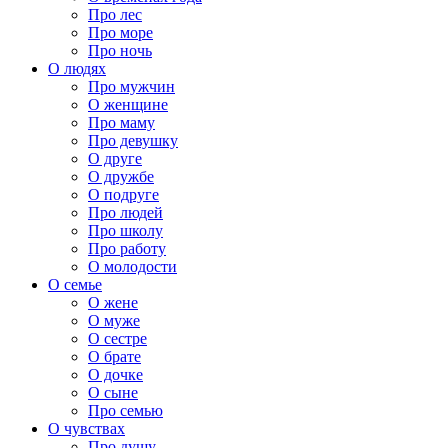
Про лес
Про море
Про ночь
О людях
Про мужчин
О женщине
Про маму
Про девушку
О друге
О дружбе
О подруге
Про людей
Про школу
Про работу
О молодости
О семье
О жене
О муже
О сестре
О брате
О дочке
О сыне
Про семью
О чувствах
Про душу