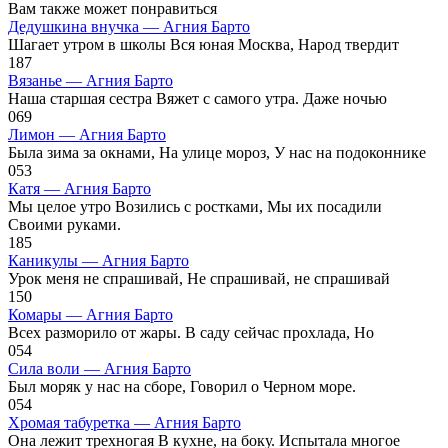
Вам также может понравиться
Дедушкина внучка — Агния Барто
Шагает утром в школы Вся юная Москва, Народ твердит
1
87
Вязанье — Агния Барто
Наша старшая сестра Вяжет с самого утра. Даже ночью
0
69
Лимон — Агния Барто
Была зима за окнами, На улице мороз, У нас на подоконнике
0
53
Катя — Агния Барто
Мы целое утро Возились с ростками, Мы их посадили
Своими руками.
1
85
Каникулы — Агния Барто
Урок меня не спрашивай, Не спрашивай, не спрашивай
1
50
Комары — Агния Барто
Всех разморило от жары. В саду сейчас прохлада, Но
0
54
Сила воли — Агния Барто
Был моряк у нас на сборе, Говорил о Черном море.
0
54
Хромая табуретка — Агния Барто
Она лежит трехногая В кухне, на боку. Испытала многое