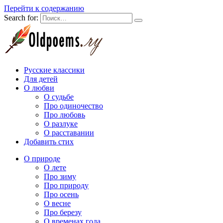
Перейти к содержанию
Search for:
Русские классики
Для детей
О любви
О судьбе
Про одиночество
Про любовь
О разлуке
О расставании
Добавить стих
О природе
О лете
Про зиму
Про природу
Про осень
О весне
Про березу
О временах года