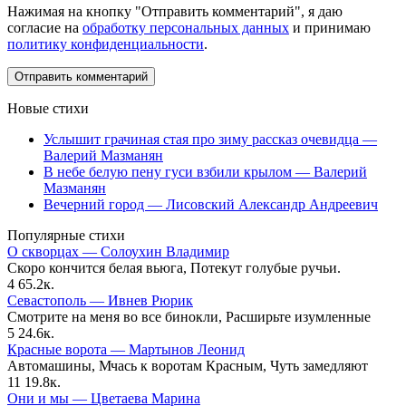
Нажимая на кнопку "Отправить комментарий", я даю
согласие на
обработку персональных данных
и принимаю
политику конфиденциальности
.
Новые стихи
Услышит грачиная стая про зиму рассказ очевидца —
Валерий Мазманян
В небе белую пену гуси взбили крылом — Валерий
Мазманян
Вечерний город — Лисовский Александр Андреевич
Популярные стихи
О скворцах — Солоухин Владимир
Скоро кончится белая вьюга, Потекут голубые ручьи.
4
65.2к.
Севастополь — Ивнев Рюрик
Смотрите на меня во все бинокли, Расширьте изумленные
5
24.6к.
Красные ворота — Мартынов Леонид
Автомашины, Мчась к воротам Красным, Чуть замедляют
11
19.8к.
Они и мы — Цветаева Марина