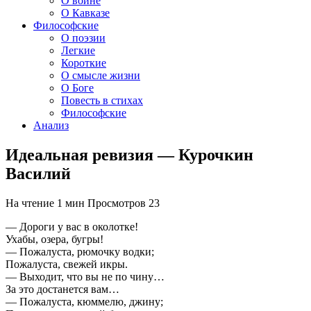
О войне
О Кавказе
Философские
О поэзии
Легкие
Короткие
О смысле жизни
О Боге
Повесть в стихах
Философские
Анализ
Идеальная ревизия — Курочкин
Василий
На чтение
1 мин
Просмотров
23
— Дороги у вас в околотке!
Ухабы, озера, бугры!
— Пожалуста, рюмочку водки;
Пожалуста, свежей икры.
— Выходит, что вы не по чину…
За это достанется вам…
— Пожалуста, кюммелю, джину;