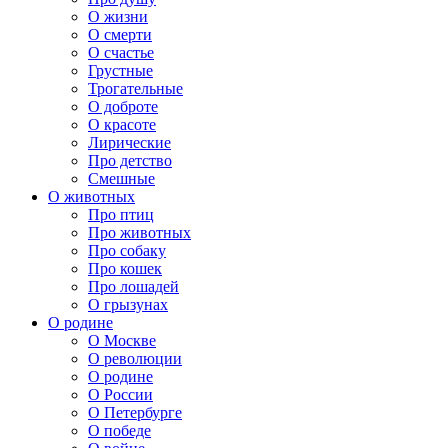
О жизни
О смерти
О счастье
Грустные
Трогательные
О доброте
О красоте
Лирические
Про детство
Смешные
О животных
Про птиц
Про животных
Про собаку
Про кошек
Про лошадей
О грызунах
О родине
О Москве
О революции
О родине
О России
О Петербурге
О победе