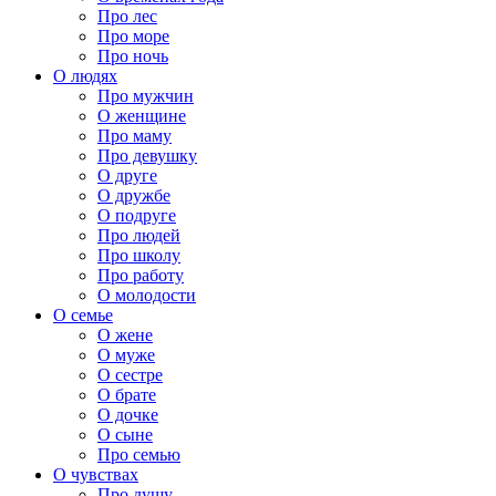
Про лес
Про море
Про ночь
О людях
Про мужчин
О женщине
Про маму
Про девушку
О друге
О дружбе
О подруге
Про людей
Про школу
Про работу
О молодости
О семье
О жене
О муже
О сестре
О брате
О дочке
О сыне
Про семью
О чувствах
Про душу