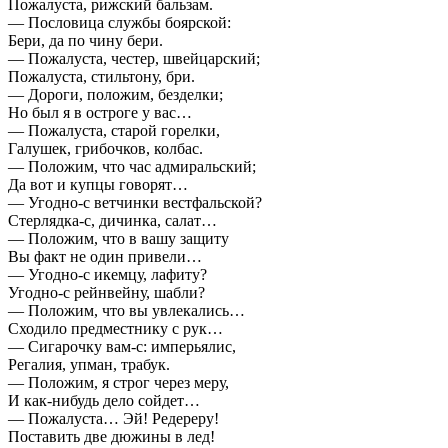
Пожалуста, рижский бальзам.
— Пословица службы боярской:
Бери, да по чину бери.
— Пожалуста, честер, швейцарский;
Пожалуста, стильтону, бри.
— Дороги, положим, безделки;
Но был я в остроге у вас…
— Пожалуста, старой горелки,
Галушек, грибочков, колбас.
— Положим, что час адмиральский;
Да вот и купцы говорят…
— Угодно-с ветчинки вестфальской?
Стерлядка-с, дичинка, салат…
— Положим, что в вашу защиту
Вы факт не один привели…
— Угодно-с икемцу, лафиту?
Угодно-с рейнвейну, шабли?
— Положим, что вы увлекались…
Сходило предместнику с рук…
— Сигарочку вам-с: имперьялис,
Регалия, упман, трабук.
— Положим, я строг через меру,
И как-нибудь дело сойдет…
— Пожалуста… Эй! Редереру!
Поставить две дюжины в лед!