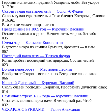
Героини испанских преданий Умирали, любя, Без укоров
3
17.9к.
Сквозь туман едва заметный — Сологуб Федор
Сквозь туман едва заметный Тихо блещет Кострома, Словно
9
16.9к.
Вам также может понравиться
Предвещание на 1865 год — Курочкин Василий
Оставив оханья и вздохи, Начнем жить мирно, без забот
0
35
Смена чар — Бальмонт Константин
В детстве искра из камина Брызнет, бросится — и нам
0
67
Последний катаклизм — Тютчев Федор
Когда пробьет последний час природы, Состав частей
0
23
Во дни переворота — Мартынов Леонид
Вообразите Оторопь всесильных Вчера еще сановников
0
66
Конский Дифирамб — Курочкин Василий
Сколь славен господин Скарятин, Изобразить двуногий слаб;
0
14
Семейная встреча 1862 года — Курочкин Василий
Читатели, являясь перед вами В четвертый раз, Чтоб
0
32
ЧЕХАРДА С БУКВАМИ — Галич Александр