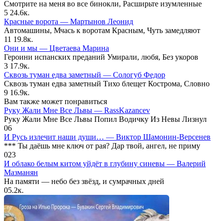
Смотрите на меня во все бинокли, Расширьте изумленные
5
24.6к.
Красные ворота — Мартынов Леонид
Автомашины, Мчась к воротам Красным, Чуть замедляют
11
19.8к.
Они и мы — Цветаева Марина
Героини испанских преданий Умирали, любя, Без укоров
3
17.9к.
Сквозь туман едва заметный — Сологуб Федор
Сквозь туман едва заметный Тихо блещет Кострома, Словно
9
16.9к.
Вам также может понравиться
­Руку Жали Мне Все Львы — RassKazancev
Руку Жали Мне Все Львы Попил Водичку Из Невы Лизнул
0
6
И Русь излечит наши души… — Виктор Шамонин-Версенев
*** Ты даёшь мне ключ от рая? Дар твой, ангел, не приму
0
23
И облако белым китом уйдёт в глубину синевы — Валерий
Мазманян
На памяти — небо без звёзд, и сумрачных дней
0
5.2к.