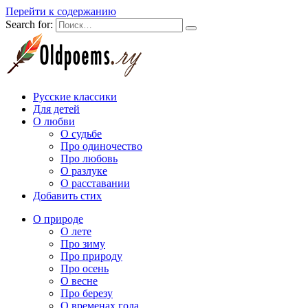
Перейти к содержанию
Search for:
Русские классики
Для детей
О любви
О судьбе
Про одиночество
Про любовь
О разлуке
О расставании
Добавить стих
О природе
О лете
Про зиму
Про природу
Про осень
О весне
Про березу
О временах года