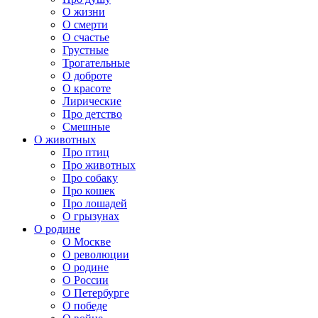
О жизни
О смерти
О счастье
Грустные
Трогательные
О доброте
О красоте
Лирические
Про детство
Смешные
О животных
Про птиц
Про животных
Про собаку
Про кошек
Про лошадей
О грызунах
О родине
О Москве
О революции
О родине
О России
О Петербурге
О победе