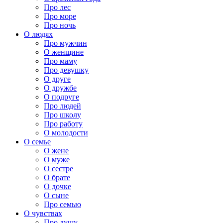
Про лес
Про море
Про ночь
О людях
Про мужчин
О женщине
Про маму
Про девушку
О друге
О дружбе
О подруге
Про людей
Про школу
Про работу
О молодости
О семье
О жене
О муже
О сестре
О брате
О дочке
О сыне
Про семью
О чувствах
Про душу