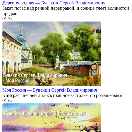
Деревня родная — Бувакин Сергей Владимирович
Закат погас над речной переправой, и солнце тлеет волнистой
прядью.
0
1.5к.
Моя Россия — Бувакин Сергей Владимирович
Эпиграф: песней лилось пышное застолье, по ромашковым
0
1.6к.