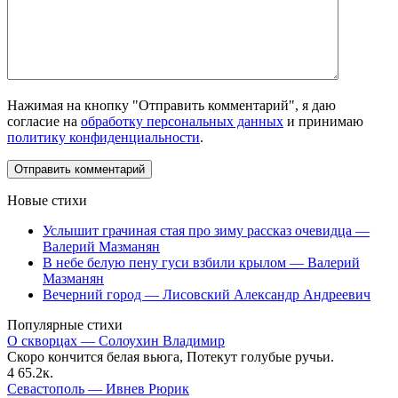
Нажимая на кнопку "Отправить комментарий", я даю
согласие на
обработку персональных данных
и принимаю
политику конфиденциальности
.
Новые стихи
Услышит грачиная стая про зиму рассказ очевидца —
Валерий Мазманян
В небе белую пену гуси взбили крылом — Валерий
Мазманян
Вечерний город — Лисовский Александр Андреевич
Популярные стихи
О скворцах — Солоухин Владимир
Скоро кончится белая вьюга, Потекут голубые ручьи.
4
65.2к.
Севастополь — Ивнев Рюрик