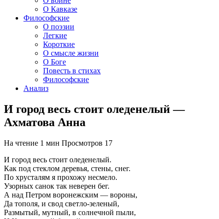
О войне
О Кавказе
Философские
О поэзии
Легкие
Короткие
О смысле жизни
О Боге
Повесть в стихах
Философские
Анализ
И город весь стоит оледенелый —
Ахматова Анна
На чтение
1 мин
Просмотров
17
И город весь стоит оледенелый.
Как под стеклом деревья, стены, снег.
По хрусталям я прохожу несмело.
Узорных санок так неверен бег.
А над Петром воронежским — вороны,
Да тополя, и свод светло-зеленый,
Размытый, мутный, в солнечной пыли,