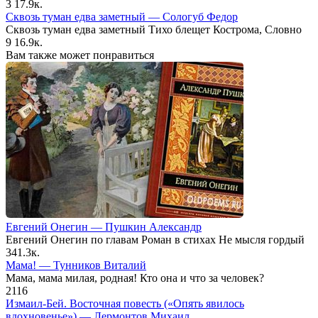
3
17.9к.
Сквозь туман едва заметный — Сологуб Федор
Сквозь туман едва заметный Тихо блещет Кострома, Словно
9
16.9к.
Вам также может понравиться
Евгений Онегин — Пушкин Александр
Евгений Онегин по главам Роман в стихах Не мысля гордый
34
1.3к.
Мама! — Тунников Виталий
Мама, мама милая, родная! Кто она и что за человек?
2
116
Измаил-Бей. Восточная повесть («Опять явилось
вдохновенье») — Лермонтов Михаил