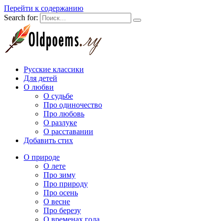
Перейти к содержанию
Search for:
Русские классики
Для детей
О любви
О судьбе
Про одиночество
Про любовь
О разлуке
О расставании
Добавить стих
О природе
О лете
Про зиму
Про природу
Про осень
О весне
Про березу
О временах года