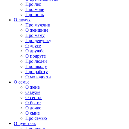
Про лес
Про море
Про ночь
О людях
Про мужчин
О женщине
Про маму
Про девушку
О друге
О дружбе
О подруге
Про людей
Про школу
Про работу
О молодости
О семье
О жене
О муже
О сестре
О брате
О дочке
О сыне
Про семью
О чувствах
Про душу