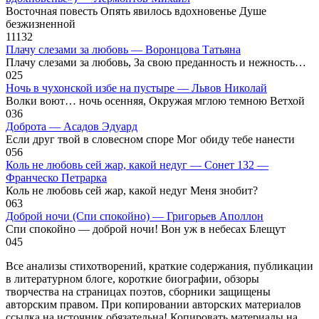
Восточная повесть Опять явилось вдохновенье Душе
безжизненной
11
132
Плачу слезами за любовь — Воронцова Татьяна
Плачу слезами за любовь, За свою преданность и нежность…
0
25
Ночь в чухонской избе на пустыре — Львов Николай
Волки воют… ночь осенняя, Окружая мглою темною Ветхой
0
36
Доброта — Асадов Эдуард
Если друг твой в словесном споре Мог обиду тебе нанести
0
56
Коль не любовь сей жар, какой недуг — Сонет 132 —
Франческо Петрарка
Коль не любовь сей жар, какой недуг Меня знобит?
0
63
Доброй ночи (Спи спокойно) — Григорьев Аполлон
Спи спокойно — доброй ночи! Вон уж в небесах Блещут
0
45
Все анализы стихотворений, краткие содержания, публикации
в литературном блоге, короткие биографии, обзоры
творчества на страницах поэтов, сборники защищены
авторским правом. При копировании авторских материалов
ссылка на источник обязательна! Копировать материалы на