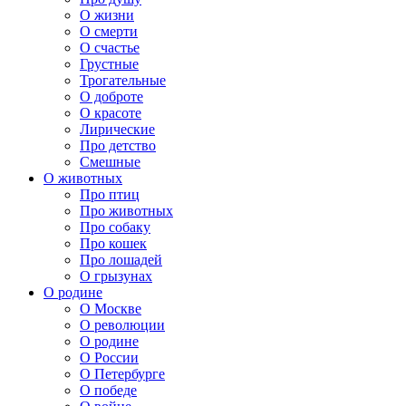
О жизни
О смерти
О счастье
Грустные
Трогательные
О доброте
О красоте
Лирические
Про детство
Смешные
О животных
Про птиц
Про животных
Про собаку
Про кошек
Про лошадей
О грызунах
О родине
О Москве
О революции
О родине
О России
О Петербурге
О победе