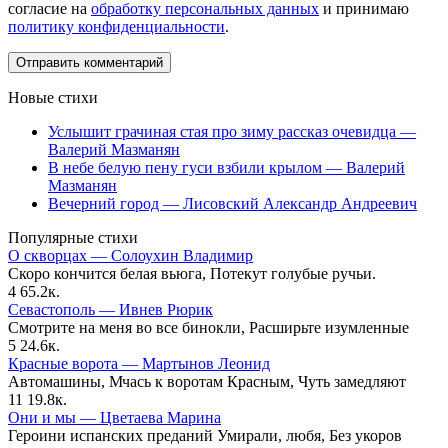
согласие на
обработку персональных данных
и принимаю
политику конфиденциальности
.
Новые стихи
Услышит грачиная стая про зиму рассказ очевидца —
Валерий Мазманян
В небе белую пену гуси взбили крылом — Валерий
Мазманян
Вечерний город — Лисовский Александр Андреевич
Популярные стихи
О скворцах — Солоухин Владимир
Скоро кончится белая вьюга, Потекут голубые ручьи.
4
65.2к.
Севастополь — Ивнев Рюрик
Смотрите на меня во все бинокли, Расширьте изумленные
5
24.6к.
Красные ворота — Мартынов Леонид
Автомашины, Мчась к воротам Красным, Чуть замедляют
11
19.8к.
Они и мы — Цветаева Марина
Героини испанских преданий Умирали, любя, Без укоров