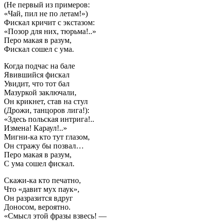
(Не первый из примеров:
«Чай, пил не по летам!»)
Фискал кричит с экстазом:
«Позор для них, тюрьма!..»
Перо макая в разум,
Фискал сошел с ума.
Когда подчас на бале
Явившийся фискал
Увидит, что тот бал
Мазуркой заключали,
Он крикнет, став на стул
(Дрожи, танцоров лига!):
«Здесь польская интрига!..
Измена! Караул!..»
Мигни-ка кто тут глазом,
Он стражу бы позвал…
Перо макая в разум,
С ума сошел фискал.
Скажи-ка кто печатно,
Что «давит мух паук»,
Он разразится вдруг
Доносом, вероятно.
«Смысл этой фразы взвесь! —