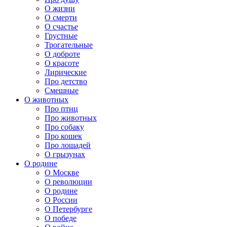
О жизни
О смерти
О счастье
Грустные
Трогательные
О доброте
О красоте
Лирические
Про детство
Смешные
О животных
Про птиц
Про животных
Про собаку
Про кошек
Про лошадей
О грызунах
О родине
О Москве
О революции
О родине
О России
О Петербурге
О победе