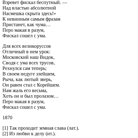
Взревет фискал беспутный. —
Над властью абсолютной
Насмешка скрыта здесь!»
К невинным самым фразам
Пристанет, как чума…
Перо макая в разум,
Фискал сошел с ума.
Для всех великоруссов
Отличный в нем урок:
Московский наш Видок,
Сводя с ума всех трусов,
Рехнулся сам теперь;
В своем недуге злейшем,
Рыча, как лютый зверь,
Он равен стал с Корейшем.
Нам жаль его весьма,
Хоть он и был пролазом…
Перо макая в разум,
Фискал сошел с ума.
1870
[1] Так проходит земная слава (лат.).
[2] Из любви к делу (ит.).