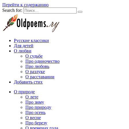
Перейти к содержанию
Search for:
Русские классики
Для детей
О любви
О судьбе
Про одиночество
Про любовь
О разлуке
О расставании
Добавить стих
О природе
О лете
Про зиму
Про природу
Про осень
О весне
Про березу
О временах года