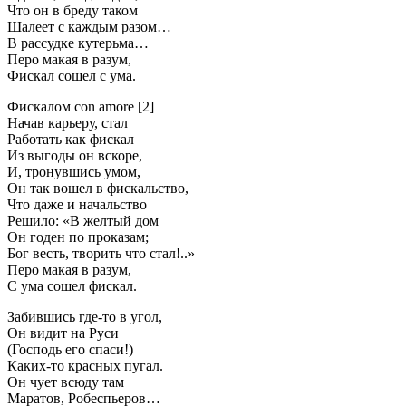
Что он в бреду таком
Шалеет с каждым разом…
В рассудке кутерьма…
Перо макая в разум,
Фискал сошел с ума.
Фискалом con amore [2]
Начав карьеру, стал
Работать как фискал
Из выгоды он вскоре,
И, тронувшись умом,
Он так вошел в фискальство,
Что даже и начальство
Решило: «В желтый дом
Он годен по проказам;
Бог весть, творить что стал!..»
Перо макая в разум,
С ума сошел фискал.
Забившись где-то в угол,
Он видит на Руси
(Господь его спаси!)
Каких-то красных пугал.
Он чует всюду там
Маратов, Робеспьеров…