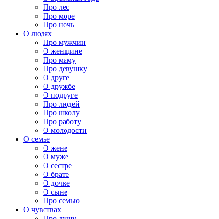
Про лес
Про море
Про ночь
О людях
Про мужчин
О женщине
Про маму
Про девушку
О друге
О дружбе
О подруге
Про людей
Про школу
Про работу
О молодости
О семье
О жене
О муже
О сестре
О брате
О дочке
О сыне
Про семью
О чувствах
Про душу