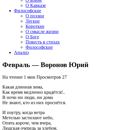
О войне
О Кавказе
Философские
О поэзии
Легкие
Короткие
О смысле жизни
О Боге
Повесть в стихах
Философские
Анализ
Февраль — Воронов Юрий
На чтение
1 мин
Просмотров
27
Какая длинная зима,
Как время медленно крадётся!..
В ночи ни люди, ни дома
Не знают, кто из них проснётся.
И поутру, когда ветра
Метелью застилают небо,
Опять короче, чем вчера,
Людская очередь за хлебом.