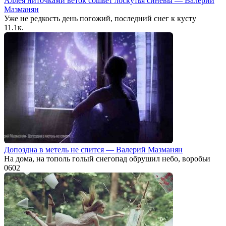
Аллея ниточками веток сошьёт лоскутья синевы — Валерий
Мазманян
Уже не редкость день погожий, последний снег к кусту
1
1.1к.
Допоздна в метель не спится — Валерий Мазманян
На дома, на тополь голый снегопад обрушил небо, воробьи
0
602