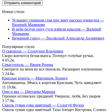
Новые стихи
Услышит грачиная стая про зиму рассказ очевидца —
Валерий Мазманян
В небе белую пену гуси взбили крылом — Валерий
Мазманян
Вечерний город — Лисовский Александр Андреевич
Популярные стихи
О скворцах — Солоухин Владимир
Скоро кончится белая вьюга, Потекут голубые ручьи.
4
65.2к.
Севастополь — Ивнев Рюрик
Смотрите на меня во все бинокли, Расширьте изумленные
5
24.6к.
Красные ворота — Мартынов Леонид
Автомашины, Мчась к воротам Красным, Чуть замедляют
11
19.8к.
Они и мы — Цветаева Марина
Героини испанских преданий Умирали, любя, Без укоров
3
17.9к.
Сквозь туман едва заметный — Сологуб Федор
Сквозь туман едва заметный Тихо блещет Кострома, Словно