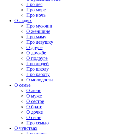
Про лес
Про море
Про ночь
О людях
Про мужчин
О женщине
Про маму
Про девушку
О друге
О дружбе
О подруге
Про людей
Про школу
Про работу
О молодости
О семье
О жене
О муже
О сестре
О брате
О дочке
О сыне
Про семью
О чувствах
Про душу