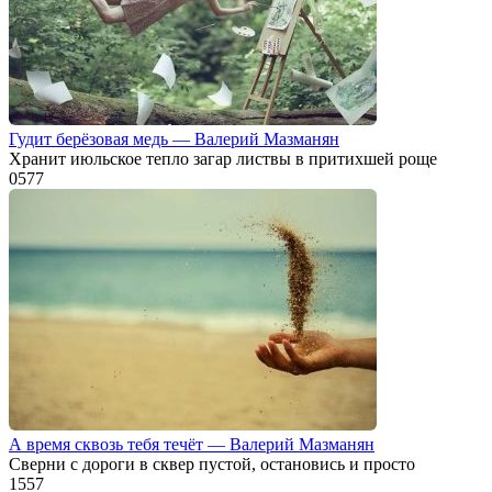
Гудит берёзовая медь — Валерий Мазманян
Хранит июльское тепло загар листвы в притихшей роще
0
577
А время сквозь тебя течёт — Валерий Мазманян
Сверни с дороги в сквер пустой, остановись и просто
1
557