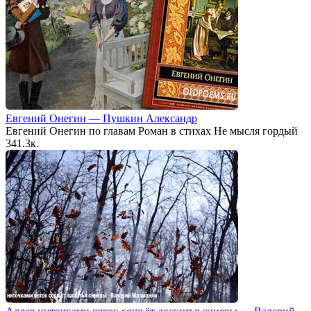
Евгений Онегин — Пушкин Александр
Евгений Онегин по главам Роман в стихах Не мысля гордый
34
1.3к.