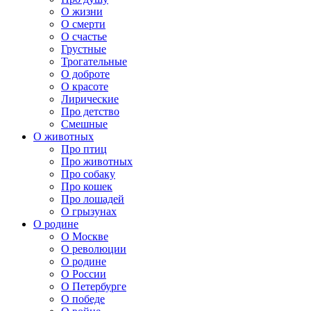
О жизни
О смерти
О счастье
Грустные
Трогательные
О доброте
О красоте
Лирические
Про детство
Смешные
О животных
Про птиц
Про животных
Про собаку
Про кошек
Про лошадей
О грызунах
О родине
О Москве
О революции
О родине
О России
О Петербурге
О победе