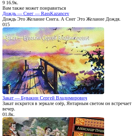
9
16.9к.
Вам также может понравиться
Дождь — Снег — RassKazancev
Дождь Это Желание Снега. А Снег Это Желание Дождя.
0
15
Закат — Бувакин Сергей Владимирович
Закат искрится в зеркале озёр, Янтарным светом он встречает
вечер.
0
1.8к.