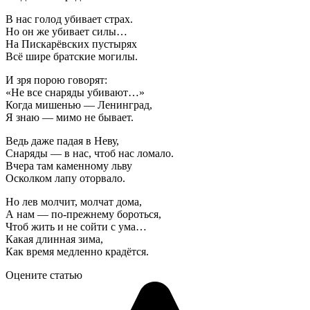
В нас голод убивает страх.
Но он же убивает силы…
На Пискарёвских пустырях
Всё шире братские могилы.
И зря порою говорят:
«Не все снаряды убивают…»
Когда мишенью — Ленинград,
Я знаю — мимо не бывает.
Ведь даже падая в Неву,
Снаряды — в нас, чтоб нас ломало.
Вчера там каменному льву
Осколком лапу оторвало.
Но лев молчит, молчат дома,
А нам — по-прежнему бороться,
Чтоб жить и не сойти с ума…
Какая длинная зима,
Как время медленно крадётся.
Оцените статью