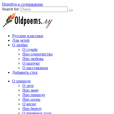
Перейти к содержанию
Search for:
Русские классики
Для детей
О любви
О судьбе
Про одиночество
Про любовь
О разлуке
О расставании
Добавить стих
О природе
О лете
Про зиму
Про природу
Про осень
О весне
Про березу
О временах года