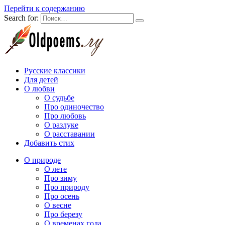
Перейти к содержанию
Search for:
Русские классики
Для детей
О любви
О судьбе
Про одиночество
Про любовь
О разлуке
О расставании
Добавить стих
О природе
О лете
Про зиму
Про природу
Про осень
О весне
Про березу
О временах года