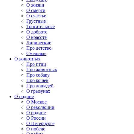
О жизни
О смерти
О счастье
Грустные
Трогательные
О доброте
О красоте
Лирические
Про детство
Смешные
О животных
Про птиц
Про животных
Про собаку
Про кошек
Про лошадей
О грызунах
О родине
О Москве
О революции
О родине
О России
О Петербурге
О победе