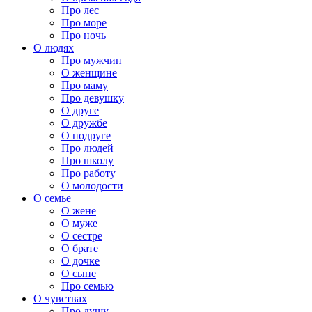
Про лес
Про море
Про ночь
О людях
Про мужчин
О женщине
Про маму
Про девушку
О друге
О дружбе
О подруге
Про людей
Про школу
Про работу
О молодости
О семье
О жене
О муже
О сестре
О брате
О дочке
О сыне
Про семью
О чувствах
Про душу